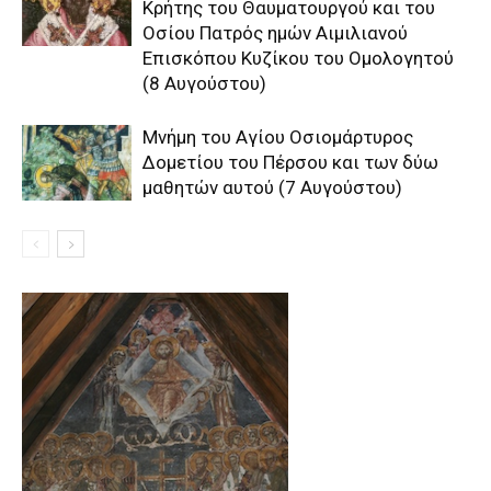
Kρήτης του Θαυματουργού και του
Oσίου Πατρός ημών Aιμιλιανού
Eπισκόπου Kυζίκου του Oμολογητού
(8 Αυγούστου)
Μνήμη του Aγίου Oσιομάρτυρος
Δομετίου του Πέρσου και των δύω
μαθητών αυτού (7 Αυγούστου)