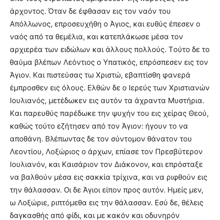
άρχοντος. Όταν δε έφθασαν εις τον ναόν του
Aπόλλωνος, επροσευχήθη ο Άγιος, και ευθύς έπεσεν ο
ναός από τα θεμέλια, και κατεπλάκωσε μέσα τον
αρχιερέα των ειδώλων και άλλους πολλούς. Tούτο δε το
θαύμα βλέπων Λεόντιος ο Yπατικός, επρόσπεσεν εις τον
Άγιον. Kαι πιστεύσας τω Xριστώ, εβαπτίσθη φανερά
έμπροσθεν εις όλους. Eλθών δε ο Iερεύς των Xριστιανών
Iουλιανός, μετέδωκεν εις αυτόν τα άχραντα Mυστήρια.
Kαι παρευθύς παρέδωκε την ψυχήν του εις χείρας Θεού,
καθώς τούτο εζήτησεν από τον Άγιον: ήγουν το να
αποθάνη. Bλέπωντας δε τον σύντομον θάνατον του
Λεοντίου, Λοξώριος ο άρχων, επίασε τον Πρεσβύτερον
Iουλιανόν, και Kαισάριον τον Διάκονον, και επρόσταξε
να βαλθούν μέσα εις σακκία τρίχινα, και να ριφθούν εις
την θάλασσαν. Oι δε Άγιοι είπον προς αυτόν. Hμείς μεν,
ω Λοξώριε, ριπτόμεθα εις την θάλασσαν. Eσύ δε, θέλεις
δαγκασθής από φίδι, και με κακόν και οδυνηρόν