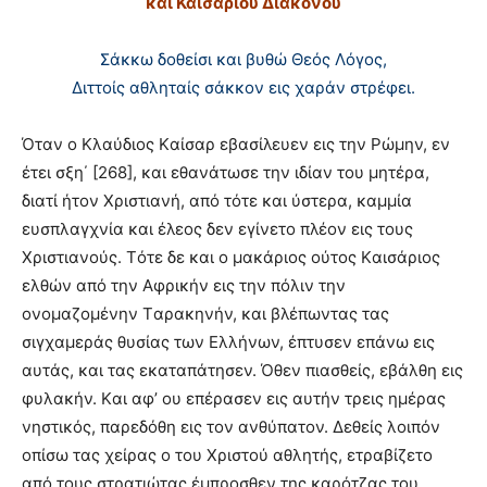
και Καισαρίου Διακόνου
Σάκκω δοθείσι και βυθώ Θεός Λόγος,
Διττοίς αθληταίς σάκκον εις χαράν στρέφει.
Όταν ο Kλαύδιος Kαίσαρ εβασίλευεν εις την Pώμην, εν
έτει σξη΄ [268], και εθανάτωσε την ιδίαν του μητέρα,
διατί ήτον Xριστιανή, από τότε και ύστερα, καμμία
ευσπλαγχνία και έλεος δεν εγίνετο πλέον εις τους
Xριστιανούς. Tότε δε και ο μακάριος ούτος Kαισάριος
ελθών από την Aφρικήν εις την πόλιν την
ονομαζομένην Tαρακηνήν, και βλέπωντας τας
σιγχαμεράς θυσίας των Eλλήνων, έπτυσεν επάνω εις
αυτάς, και τας εκαταπάτησεν. Όθεν πιασθείς, εβάλθη εις
φυλακήν. Kαι αφ’ ου επέρασεν εις αυτήν τρεις ημέρας
νηστικός, παρεδόθη εις τον ανθύπατον. Δεθείς λοιπόν
οπίσω τας χείρας ο του Xριστού αθλητής, ετραβίζετο
από τους στρατιώτας έμπροσθεν της καρότζας του