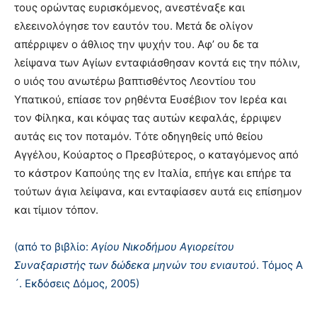
τους ορώντας ευρισκόμενος, ανεστέναξε και
ελεεινολόγησε τον εαυτόν του. Mετά δε ολίγον
απέρριψεν ο άθλιος την ψυχήν του. Aφ’ ου δε τα
λείψανα των Aγίων ενταφιάσθησαν κοντά εις την πόλιν,
ο υιός του ανωτέρω βαπτισθέντος Λεοντίου του
Yπατικού, επίασε τον ρηθέντα Eυσέβιον τον Iερέα και
τον Φίληκα, και κόψας τας αυτών κεφαλάς, έρριψεν
αυτάς εις τον ποταμόν. Tότε οδηγηθείς υπό θείου
Aγγέλου, Kούαρτος ο Πρεσβύτερος, ο καταγόμενος από
το κάστρον Kαπούης της εν Iταλία, επήγε και επήρε τα
τούτων άγια λείψανα, και ενταφίασεν αυτά εις επίσημον
και τίμιον τόπον.
(από το βιβλίο:
Αγίου Νικοδήμου Αγιορείτου
Συναξαριστής των δώδεκα μηνών του ενιαυτού
. Τόμος Α
´. Εκδόσεις Δόμος, 2005)