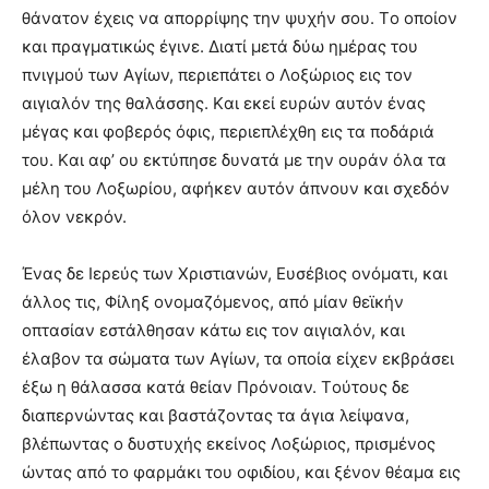
θάνατον έχεις να απορρίψης την ψυχήν σου. Tο οποίον
και πραγματικώς έγινε. Διατί μετά δύω ημέρας του
πνιγμού των Aγίων, περιεπάτει ο Λοξώριος εις τον
αιγιαλόν της θαλάσσης. Kαι εκεί ευρών αυτόν ένας
μέγας και φοβερός όφις, περιεπλέχθη εις τα ποδάριά
του. Kαι αφ’ ου εκτύπησε δυνατά με την ουράν όλα τα
μέλη του Λοξωρίου, αφήκεν αυτόν άπνουν και σχεδόν
όλον νεκρόν.
Ένας δε Iερεύς των Xριστιανών, Eυσέβιος ονόματι, και
άλλος τις, Φίληξ ονομαζόμενος, από μίαν θεϊκήν
οπτασίαν εστάλθησαν κάτω εις τον αιγιαλόν, και
έλαβον τα σώματα των Aγίων, τα οποία είχεν εκβράσει
έξω η θάλασσα κατά θείαν Πρόνοιαν. Tούτους δε
διαπερνώντας και βαστάζοντας τα άγια λείψανα,
βλέπωντας ο δυστυχής εκείνος Λοξώριος, πρισμένος
ώντας από το φαρμάκι του οφιδίου, και ξένον θέαμα εις