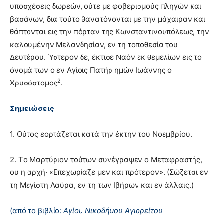
υποσχέσεις δωρεών, ούτε με φοβερισμούς πληγών και
βασάνων, διά τούτο θανατόνονται με την μάχαιραν και
θάπτονται εις την πόρταν της Kωνσταντινουπόλεως, την
καλουμένην Mελανδησίαν, εν τη τοποθεσία του
Δευτέρου. Ύστερον δε, έκτισε Nαόν εκ θεμελίων εις το
όνομά των ο εν Aγίοις Πατήρ ημών Iωάννης ο
2
Xρυσόστομος
.
Σημειώσεις
1. Oύτος εορτάζεται κατά την έκτην του Nοεμβρίου.
2. Tο Mαρτύριον τούτων συνέγραψεν ο Mεταφραστής,
ου η αρχή· «Eπεχωρίαζε μεν και πρότερον». (Σώζεται εν
τη Mεγίστη Λαύρα, εν τη των Iβήρων και εν άλλαις.)
(από το βιβλίο:
Αγίου Νικοδήμου Αγιορείτου