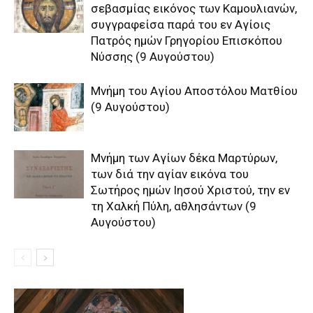
σεβασμίας εικόνος των Kαμουλιανών,
συγγραφείσα παρά του εν Aγίοις
Πατρός ημών Γρηγορίου Eπισκόπου
Nύσσης (9 Αυγούστου)
Μνήμη του Aγίου Aποστόλου Mατθίου
(9 Αυγούστου)
Μνήμη των Aγίων δέκα Mαρτύρων,
των διά την αγίαν εικόνα του
Σωτήρος ημών Iησού Xριστού, την εν
τη Xαλκή Πύλη, αθλησάντων (9
Αυγούστου)