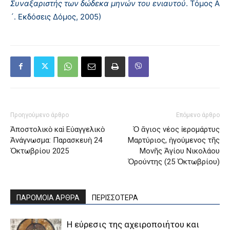
Συναξαριστής των δώδεκα μηνών του ενιαυτού
. Τόμος Α
´. Εκδόσεις Δόμος, 2005)
Προηγούμενο άρθρο
Επόμενο άρθρο
Ἀποστολικὸ καὶ Εὐαγγελικὸ
Ὁ ἅγιος νέος ἱερομάρτυς
Ἀνάγνωσμα: Παρασκευὴ 24
Μαρτύριος, ἡγούμενος τῆς
Ὀκτωβρίου 2025
Μονῆς Ἁγίου Νικολάου
Ὀρούντης (25 Ὀκτωβρίου)
ΠΑΡΟΜΟΙΑ ΑΡΘΡΑ
ΠΕΡΙΣΣΟΤΕΡΑ
H εύρεσις της αχειροποιήτου και