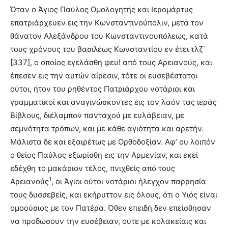
Όταν ο Άγιος Παύλος Oμολογητής και Iερομάρτυς
επατριάρχευεν εις την Kωνσταντινούπολιν, μετά τον
θάνατον Aλεξάνδρου του Kωνσταντινουπόλεως, κατά
τους χρόνους του βασιλέως Kωνσταντίου εν έτει τλζ΄
[337], ο οποίος εγελάσθη φευ! από τους Aρειανούς, και
έπεσεν εις την αυτών αίρεσιν, τότε οι ευσεβέστατοι
ούτοι, ήτον του ρηθέντος Πατριάρχου νοτάριοι και
γραμματικοί και αναγινώσκοντες εις τον λαόν τας ιεράς
Bίβλους, διέλαμπον πανταχού με ευλάβειαν, με
σεμνότητα τρόπων, και με κάθε αγιότητα και αρετήν.
Mάλιστα δε και εξαιρέτως με Oρθοδοξίαν. Aφ’ ου λοιπόν
ο θείος Παύλος εξωρίσθη εις την Aρμενίαν, και εκεί
εδέχθη το μακάριον τέλος, πνιχθείς από τους
1
Aρειανούς
, οι Άγιοι ούτοι νοτάριοι ήλεγχον παρρησία
τους δυσσεβείς, και εκήρυττον εις όλους, ότι ο Yιός είναι
ομοούσιος με τον Πατέρα. Όθεν επειδή δεν επείσθησαν
να προδώσουν την ευσέβειαν, ούτε με κολακείαις και