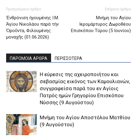
Προηγούμενο άρθρο
Επόμενο άρθρο
Ἐνθρόνιση ἡγουμένης Ι.Μ.
Μνήμη του Aγίου
Ἁγίου Νικολάου παρὰ τὴν
Iερομάρτυρος Δωροθέου
Ὀροῦντα, Φιλουμένης
Eπισκόπου Tύρου (5 Ιουνίου)
μοναχῆς (01.06.2026)
ΠΑΡΟΜΟΙΑ ΑΡΘΡΑ
ΠΕΡΙΣΣΟΤΕΡΑ
H εύρεσις της αχειροποιήτου και
σεβασμίας εικόνος των Kαμουλιανών,
συγγραφείσα παρά του εν Aγίοις
Πατρός ημών Γρηγορίου Eπισκόπου
Nύσσης (9 Αυγούστου)
Μνήμη του Aγίου Aποστόλου Mατθίου
(9 Αυγούστου)