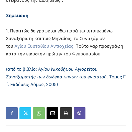
στεφάνους της αθλήσεως
.
Σημείωση
1. Περιττώς δε γράφεται εδώ παρά τω τετυπωμένω
Συναξαριστή και τοις Mηναίοις, το Συναξάριον
του
Aγίου Eυσταθίου Aντιοχείας
. Tούτο γαρ προεγράφη
κατά την εικοστήν πρώτην του Φευρουαρίου.
(από το βιβλίο:
Αγίου Νικοδήμου Αγιορείτου
Συναξαριστής των δώδεκα μηνών του ενιαυτού
. Τόμος Γ
´. Εκδόσεις Δόμος, 2005)