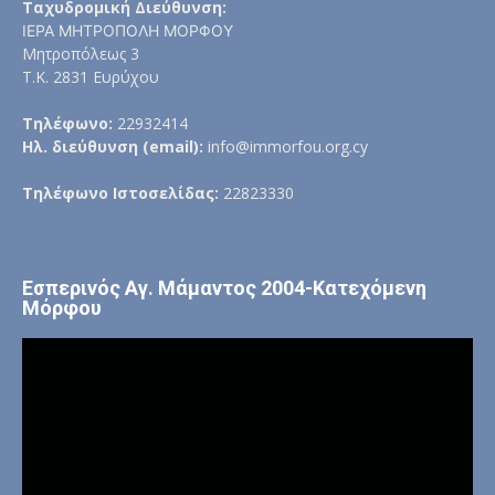
Ταχυδρομική Διεύθυνση:
ΙΕΡΑ ΜΗΤΡΟΠΟΛΗ ΜΟΡΦΟΥ
Μητροπόλεως 3
Τ.Κ. 2831 Ευρύχου
Τηλέφωνο:
22932414
Ηλ. διεύθυνση (email):
info@immorfou.org.cy
Τηλέφωνο Ιστοσελίδας:
22823330
Εσπερινός Αγ. Μάμαντος 2004-Κατεχόμενη
Μόρφου