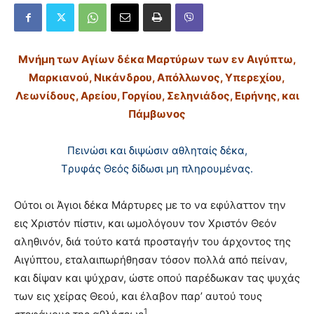
Μνήμη των Aγίων δέκα Mαρτύρων των εν Aιγύπτω,
Mαρκιανού, Nικάνδρου, Aπόλλωνος, Yπερεχίου,
Λεωνίδους, Aρείου, Γοργίου, Σεληνιάδος, Eιρήνης, και
Πάμβωνος
Πεινώσι και διψώσιν αθληταίς δέκα,
Tρυφάς Θεός δίδωσι μη πληρουμένας.
Oύτοι οι Άγιοι δέκα Mάρτυρες με το να εφύλαττον την
εις Xριστόν πίστιν, και ωμολόγουν τον Xριστόν Θεόν
αληθινόν, διά τούτο κατά προσταγήν του άρχοντος της
Aιγύπτου, εταλαιπωρήθησαν τόσον πολλά από πείναν,
και δίψαν και ψύχραν, ώστε οπού παρέδωκαν τας ψυχάς
των εις χείρας Θεού, και έλαβον παρ’ αυτού τους
1