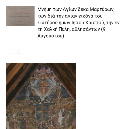
Μνήμη των Aγίων δέκα Mαρτύρων,
των διά την αγίαν εικόνα του
Σωτήρος ημών Iησού Xριστού, την εν
τη Xαλκή Πύλη, αθλησάντων (9
Αυγούστου)