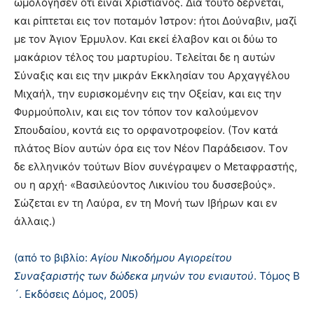
ωμολόγησεν ότι είναι Χριστιανός. Διά τούτο δέρνεται,
και ρίπτεται εις τον ποταμόν Ίστρον: ήτοι Δούναβιν, μαζί
με τον Άγιον Έρμυλον. Και εκεί έλαβον και οι δύω το
μακάριον τέλος του μαρτυρίου. Τελείται δε η αυτών
Σύναξις και εις την μικράν Eκκλησίαν του Aρχαγγέλου
Μιχαήλ, την ευρισκομένην εις την Oξείαν, και εις την
Φυρμούπολιν, και εις τον τόπον τον καλούμενον
Σπουδαίου, κοντά εις το ορφανοτροφείον. (Τον κατά
πλάτος Βίον αυτών όρα εις τον Νέον Παράδεισον. Tον
δε ελληνικόν τούτων Βίον συνέγραψεν ο Μεταφραστής,
ου η αρχή· «Βασιλεύοντος Λικινίου του δυσσεβούς».
Σώζεται εν τη Λαύρα, εν τη Μονή των Ιβήρων και εν
άλλαις.)
(από το βιβλίο:
Αγίου Νικοδήμου Αγιορείτου
Συναξαριστής των δώδεκα μηνών του ενιαυτού
. Τόμος Β
´. Εκδόσεις Δόμος, 2005)