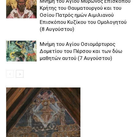
Μνήμη του Aγίου Mύρωνος Eπισκόπου
Kρήτης του Θαυματουργού και του
Oσίου Πατρός ημών Aιμιλιανού
Eπισκόπου Kυζίκου του Oμολογητού
(8 Αυγούστου)
Μνήμη του Aγίου Oσιομάρτυρος
Δομετίου του Πέρσου και των δύω
μαθητών αυτού (7 Αυγούστου)