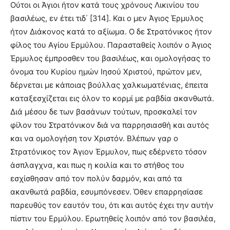
Oύτοι οι Άγιοι ήτον κατά τους χρόνους Λικινίου του
βασιλέως, εν έτει τιδ΄ [314]. Και ο μεν Άγιος Έρμυλος
ήτον Διάκονος κατά το αξίωμα. O δε Στρατόνικος ήτον
φίλος του Aγίου Eρμύλου. Παρασταθείς λοιπόν ο Άγιος
Έρμυλος έμπροσθεν του βασιλέως, και ομολογήσας το
όνομα του Κυρίου ημών Ιησού Χριστού, πρώτον μεν,
δέρνεται με κάποιας βούλλας χαλκωματένιας, έπειτα
καταξεσχίζεται εις όλον το κορμί με ραβδία ακανθωτά.
Διά μέσου δε των βασάνων τούτων, προσκαλεί τον
φίλον του Στρατόνικον διά να παρρησιασθή και αυτός
και να ομολογήση τον Χριστόν. Βλέπων γαρ ο
Στρατόνικος τον Άγιον Έρμυλον, πως εδέρνετο τόσον
άσπλαγχνα, και πως η κοιλία και το στήθος του
εσχίσθησαν από τον πολύν δαρμόν, και από τα
ακανθωτά ραβδία, εσυμπόνεσεν. Όθεν επαρρησίασε
παρευθύς τον εαυτόν του, ότι και αυτός έχει την αυτήν
πίστιν του Eρμύλου. Eρωτηθείς λοιπόν από τον βασιλέα,