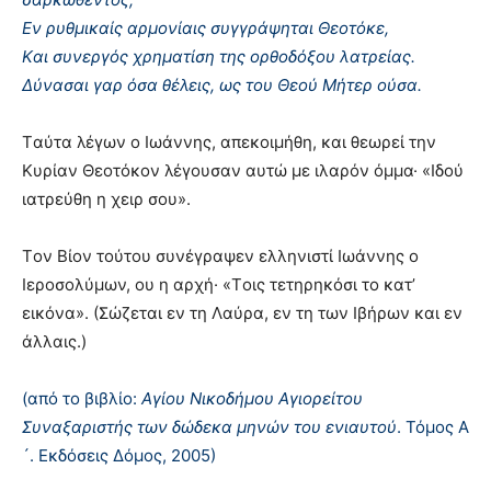
Eν ρυθμικαίς αρμονίαις συγγράψηται Θεοτόκε,
Kαι συνεργός χρηματίση της ορθοδόξου λατρείας.
Δύνασαι γαρ όσα θέλεις, ως του Θεού Mήτερ ούσα.
Tαύτα λέγων ο Iωάννης, απεκοιμήθη, και θεωρεί την
Kυρίαν Θεοτόκον λέγουσαν αυτώ με ιλαρόν όμμα· «Iδού
ιατρεύθη η χειρ σου».
Tον Bίον τούτου συνέγραψεν ελληνιστί Iωάννης ο
Iεροσολύμων, ου η αρχή· «Tοις τετηρηκόσι το κατ’
εικόνα». (Σώζεται εν τη Λαύρα, εν τη των Iβήρων και εν
άλλαις.)
(από το βιβλίο:
Αγίου Νικοδήμου Αγιορείτου
Συναξαριστής των δώδεκα μηνών του ενιαυτού
. Τόμος Α
´. Εκδόσεις Δόμος, 2005)