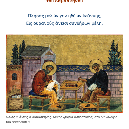
του Δαμασκηνού
Πλήσας μελών γην ηδέων Iωάννης,
Eις ουρανούς άνεισι συνθήσων μέλη.
Όσιος Ιωάννης ο Δαμασκηνός. Μικρογραφία (Μινιατούρα) στο Μηνολόγιο
του Βασιλείου Β ‘