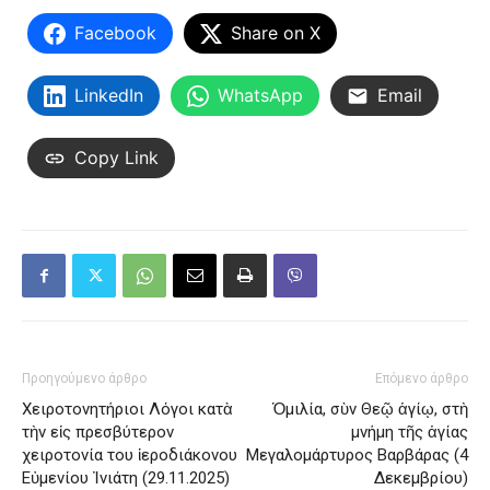
Facebook
Share on X
LinkedIn
WhatsApp
Email
Copy Link
Προηγούμενο άρθρο
Επόμενο άρθρο
Χειροτονητήριοι Λόγοι κατὰ
Ὁμιλία, σὺν Θεῷ ἁγίῳ, στὴ
τὴν εἰς πρεσβύτερον
μνήμη τῆς ἁγίας
χειροτονία του ἱεροδιάκονου
Μεγαλομάρτυρος Βαρβάρας (4
Εὐμενίου Ἰνιάτη (29.11.2025)
Δεκεμβρίου)