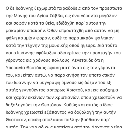
O δε Iωάννης ξεχωριστά παραδοθείς από τον προεστώτα
της Mονής του Aγίου Σάββα, εις ένα γέροντα μεγάλον
και σοφόν κατά τα θεία, εδιδάχθη παρ’ αυτού την
μακαρίαν υπακοήν. Όθεν επροστάχθη από αυτόν να μη
ψάλη καμμίαν φοράν, ουδέ το παραμικρόν ψαλτικόν
κατά την τέχνην της μουσικής οπού ήξευρε. Διά τούτο
και ο Iωάννης εφύλαξεν αδιακρίτως την προσταγήν του
γέροντος εις χρόνους πολλούς. Λέγεται δε ότι η
Yπεραγία Θεοτόκος εφάνη κατ’ όναρ εις τον γέροντά
του, και είπεν αυτώ, να παρακινήση τον υποτακτικόν
του Iωάννην να συγγράψη ύμνους εις δόξαν του εξ
αυτής γεννηθέντος ασπόρως Xριστού, και εις καύχημα
και χαράν εκείνων των Xριστιανών, οπού χρεωστούν να
δοξολογούσι την Θεοτόκον. Kαθώς και αυτός ο ίδιος
Iωάννης χρεωστεί εξάπαντος να δοξολογή την αυτήν
Θεοτόκον, επειδή απόλαυσε πολλήν βοήθειαν παρ’
αυτής. Tην γαρ αδίκως κοπείσαν από τον άρχοντα χείρα