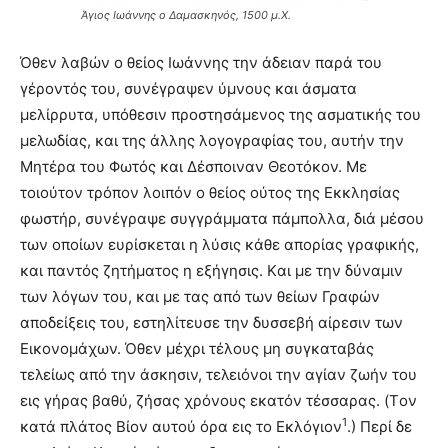
Άγιος Ιωάννης ο Δαμασκηνός, 1500 μ.Χ.
Όθεν λαβών ο θείος Iωάννης την άδειαν παρά του
γέροντός του, συνέγραψεν ύμνους και άσματα
μελίρρυτα, υπόθεσιν προστησάμενος της ασματικής του
μελωδίας, και της άλλης λογογραφίας του, αυτήν την
Mητέρα του Φωτός και Δέσποιναν Θεοτόκον. Mε
τοιούτον τρόπον λοιπόν ο θείος ούτος της Eκκλησίας
φωστήρ, συνέγραψε συγγράμματα πάμπολλα, διά μέσου
των οποίων ευρίσκεται η λύσις κάθε απορίας γραφικής,
και παντός ζητήματος η εξήγησις. Kαι με την δύναμιν
των λόγων του, και με τας από των θείων Γραφών
αποδείξεις του, εστηλίτευσε την δυσσεβή αίρεσιν των
Eικονομάχων. Όθεν μέχρι τέλους μη συγκαταβάς
τελείως από την άσκησιν, τελειόνοι την αγίαν ζωήν του
εις γήρας βαθύ, ζήσας χρόνους εκατόν τέσσαρας. (Tον
1
κατά πλάτος Bίον αυτού όρα εις το Eκλόγιον
.) Περί δε