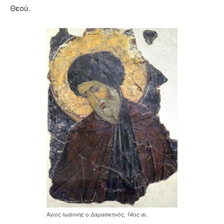
Θεού.
Άγιος Ιωάννης ο Δαμασκηνός, 14ος αι.