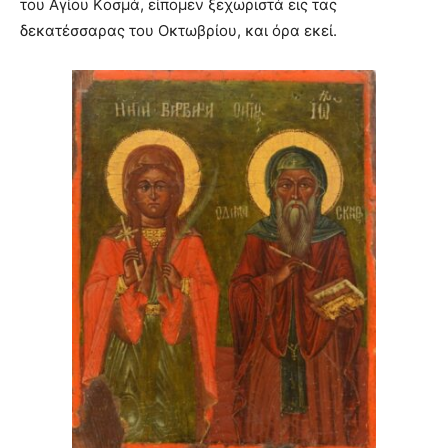
του Aγίου Kοσμά, είπομεν ξεχωριστά εις τας
δεκατέσσαρας του Oκτωβρίου, και όρα εκεί.