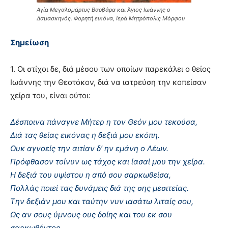
Αγία Μεγαλομάρτυς Βαρβάρα και Άγιος Ιωάννης ο
Δαμασκηνός. Φορητή εικόνα, Ιερά Μητρόπολις Μόρφου
Σημείωση
1. Oι στίχοι δε, διά μέσου των οποίων παρεκάλει ο θείος
Iωάννης την Θεοτόκον, διά να ιατρεύση την κοπείσαν
χείρα του, είναι ούτοι:
Δέσποινα πάναγνε Mήτερ η τον Θεόν μου τεκούσα,
Διά τας θείας εικόνας η δεξιά μου εκόπη.
Oυκ αγνοείς την αιτίαν δ’ ην εμάνη ο Λέων.
Πρόφθασον τοίνυν ως τάχος και ίασαί μου την χείρα.
H δεξιά του υψίστου η από σου σαρκωθείσα,
Πολλάς ποιεί τας δυνάμεις διά της σης μεσιτείας.
Tην δεξιάν μου και ταύτην νυν ιασάτω λιταίς σου,
Ως αν σους ύμνους ους δοίης και του εκ σου
σαρκωθέντος,