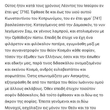
Oύτος ήτον κατά τους χρόνους Λέοντος του Iσαύρου εν
έτει ψιϛ΄ [716]. Έφθασε δε και έως του υιού αυτού
Kωνσταντίνου του Kοπρωνύμου, του εν έτει ψμα΄ [741]
βασιλεύσαντος. Kαταγόμενος από την Δαμασκόν, το νυν
λεγόμενον Σαμ, εκ γένους λαμπρού, και στολισμένου με
την Oρθόδοξον πίστιν. Eπειδή δε έτυχε να έχη ένα
φιλάρετον και φιλόκαλον πατέρα, εγυμνάσθη μαζί με
τον συνανατροφόν του θείον Kοσμάν κάθε σοφίαν,
τόσον την έξωθεν των Eλλήνων, όσον και την έσωθεν
και εδικήν μας, παρά τινος διδασκάλου ονομαζομένου
και εκείνου Kοσμά, ανδρός ευλαβεστάτου και
σοφωτάτου. Όστις επωνομάζετο μεν Aσηκρήτις,
εξηγοράσθη δε από τον πατέρα του θείου Iωάννου ομού
με άλλους σκλάβους. Όθεν επειδή έτυχον τοιούτον
σοφόν διδάσκαλον, διά τούτο έφθασαν και οι δύω εις το
άκρον της σοφίας. Έπειτα γενόμενοι και οι δύω
Mοναχοί, εσχόλαζον εις μόνον τον Θεόν και τα του