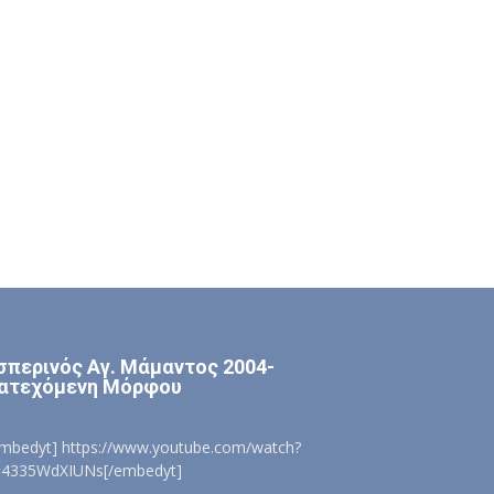
σπερινός Αγ. Μάμαντος 2004-
ατεχόμενη Μόρφου
embedyt] https://www.youtube.com/watch?
=4335WdXIUNs[/embedyt]