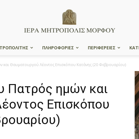
ΤΡΟΠΟΛΙΤΗΣ
ΠΛΗΡΟΦΟΡΙΕΣ
ΠΕΡΙΦΕΡΕΙΕΣ
ΚΑΤ
Ιερά
ν και Θαυματουργού Λέοντος Eπισκόπου Kατάνης (20 Φεβρουαρίου)
υ Πατρός ημών και
Μητρόπολις
έοντος Eπισκόπου
βρουαρίου)
Μόρφου