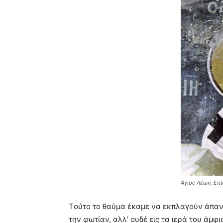
Άγιος Λέων, Επ
Tούτο το θαύμα έκαμε να εκπλαγούν άπαντε
την φωτίαν, αλλ’ ουδέ εις τα ιερά του άμφ