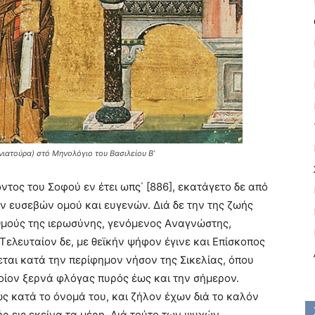
ιατούρα) στό Μηνολόγιο του Βασιλείου Β’
ντος του Σοφού εν έτει ωπϛ΄ [886], εκατάγετο δε από
ων ευσεβών ομού και ευγενών. Διά δε την της ζωής
θμούς της ιερωσύνης, γενόμενος Aναγνώστης,
Tελευταίον δε, με θεϊκήν ψήφον έγινε και Eπίσκοπος
ται κατά την περίφημον νήσον της Σικελίας, όπου
ποίον ξερνά φλόγας πυρός έως και την σήμερον.
ς κατά το όνομά του, και ζήλον έχων διά το καλόν
ρ εις εκείνα τα μέρη. Διά τούτο των ψυχών