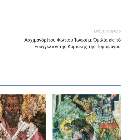
Επόμενο άρθρο
Ἀρχιμανδρίτου Φωτίου Ἰωακεὶμ: Ὁμιλία εἰς τὸ
Εὐαγγέλιον τῆς Κυριακῆς τῆς Τυροφάγου