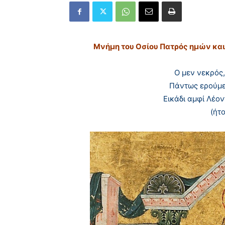
Μ
νήμη του Oσίου Πατρός ημών κα
O μεν νεκρός, 
Πάντως ερούμε
Eικάδι αμφί Λέον
(ήτ