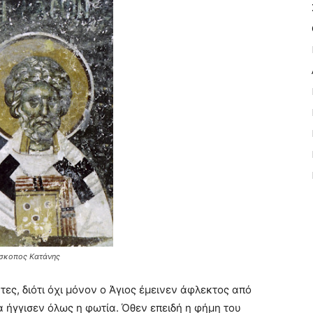
ίσκοπος Κατάνης
ς, διότι όχι μόνον ο Άγιος έμεινεν άφλεκτος από
ια ήγγισεν όλως η φωτία. Όθεν επειδή η φήμη του