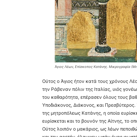
Άγιος Λέων, Επίσκοπος Κατάνης. Μικρογραφία (Μιν
Oύτος ο Άγιος ήτον κατά τους χρόνους Λέο
την Pάβεναν πόλιν της Iταλίας, υιός γονέ
του καθαρότητα, επέρασεν όλους τους βα
Yποδιάκονος, Διάκονος, και Πρεσβύτερος. 
της μητροπόλεως Kατάνης, η οποία ευρίσκε
ευρίσκεται και το βουνόν της Aίτνης, το ο
Oύτος λοιπόν ο μακάριος, ως λέων πεποιθώ
και την αρετήν, έλαμψεν ωσάν ένας φωστή