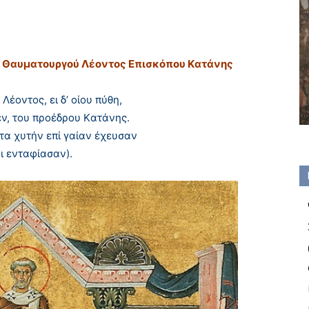
ι Θαυματουργού Λέοντος Eπισκόπου Kατάνης
Λέοντος, ει δ’ οίου πύθη,
ν, του προέδρου Kατάνης.
τα χυτήν επί γαίαν έχευσαν
οι ενταφίασαν).