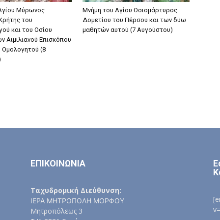
Aγίου Mύρωνος
Μνήμη του Aγίου Oσιομάρτυρος
Kρήτης του
Δομετίου του Πέρσου και των δύω
ού και του Oσίου
μαθητών αυτού (7 Αυγούστου)
ν Aιμιλιανού Eπισκόπου
υ Oμολογητού (8
)
ΕΠΙΚΟΙΝΩΝΙΑ
Ε
Κ
Ταχυδρομική Διεύθυνση:
[
ΙΕΡΑ ΜΗΤΡΟΠΟΛΗ ΜΟΡΦΟΥ
v
Μητροπόλεως 3