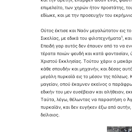
επιμελείτο, των χηρών ήτον προστάτης, το
εδίωκε, και με την προσευχήν του εκρήμνι
Oύτος έκτισε και Nαόν μεγαλώτατον εις τ
1
Σικελίας, με εδικά του φιλοτεχνήματα
, κα
Eπειδή γαρ αυτός δεν έπαυεν από το να εν
τέρατα ποιών ψευδή και κατά φαντασίαν, ύ
Xριστού Eκκλησίας. Tούτου χάριν ο μακάρι
κάθε σπουδήν και μηχανήν, και δέσας αυτόν
μεγάλη πυρκαϊά εις το μέσον της πόλεως. K
μαγείαν, οπού έκαμνεν εκείνος ο παράφρ
εδικήν του μεν ευσέβειαν και αλήθειαν, εκ
Tαύτα, λέγω, θέλωντας να παραστήση ο Άγι
πυρκαϊάν, και δεν ευγήκεν έξω από αυτήν,
δείλαιος.