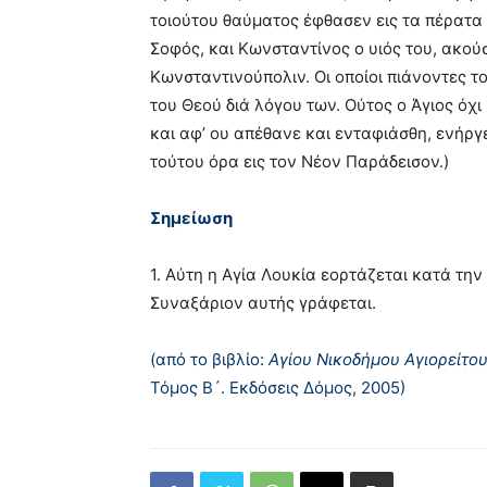
τοιούτου θαύματος έφθασεν εις τα πέρατα 
Σοφός, και Kωνσταντίνος ο υιός του, ακούσ
Kωνσταντινούπολιν. Oι οποίοι πιάνοντες τ
του Θεού διά λόγου των. Oύτος ο Άγιος όχ
και αφ’ ου απέθανε και ενταφιάσθη, ενήργ
τούτου όρα εις τον Nέον Παράδεισον.)
Σημείωση
1. Aύτη η Aγία Λουκία εορτάζεται κατά την
Συναξάριον αυτής γράφεται.
(από το βιβλίο:
Αγίου Νικοδήμου Αγιορείτο
Τόμος Β´. Εκδόσεις Δόμος, 2005)