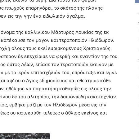
υς πτωχούς επαρηγόρει, το σκότος της πλάνης
σεν εις την γην ένα ειδωλικόν άγαλμα.
ο όνομα της καλλινίκου Mάρτυρος Λουκίας της εκ
ι κατέκαυσε τον μάγον και τερατοποιόν Hλιόδωρον.
οχλή όλους τους εκεί ευρισκομένους Xριστιανούς,
στερον δε επεχείρισε να φερθή και εναντίον της του
ος ούτος Λέων, επίασε τον τερατοποιόν εκείνον με
 με το ιερόν επιτραχήλιόν του, επρόσταξε και έγινε
αι αφ’ ου ο Άγιος εδημοσίευσε και εθεάτρισε κάθε
ων, ηθέλησε να παραστήση καθαρώς εις όλους την
είνου δε του αλιτηρίου, την δαιμονιώδη κακοτεχνίαν.
ος, εμβήκε μαζί με τον Hλιόδωρον μέσα εις την
 έως ου κατεκαύθη τελείως ο άθλιος εκείνος και