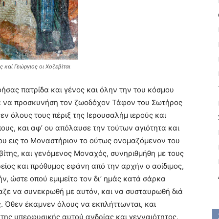
ς καί Γεώργιος οι Χοζεβίται
ήσας πατρίδα και γένος και όλην την του κόσμου
ιά να προσκυνήση τον ζωοδόχον Τάφον του Σωτήρος
εν όλους τους πέριξ της Ιερουσαλήμ ιερούς και
ους, και αφ’ ου απόλαυσε την τούτων αγιότητα και
ου εις το Μοναστήριον το ούτως ονομαζόμενον του
βίτης, και γενόμενος Mοναχός, συνηριθμήθη με τους
είος και πρόθυμος εφάνη από την αρχήν ο αοίδιμος,
ν, ώστε οπού εμιμείτο τον δι’ ημάς κατά σάρκα
αζε να συνεκρωθή με αυτόν, και να συσταυρωθή διά
ς. Όθεν έκαμνεν όλους να εκπλήττωνται, και
 της υπερφυσικής αυτού ανδρίας και γενναιότητος.