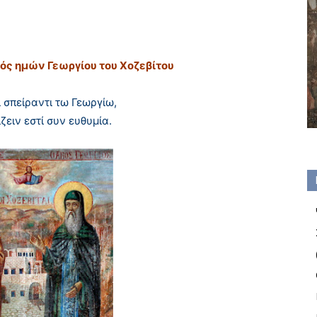
ός ημών Γεωργίου του Χοζεβίτου
 σπείραντι τω Γεωργίω,
ζειν εστί συν ευθυμία.