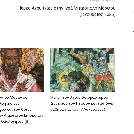
Ιερές Αγρυπνίες στην Ιερά Μητρόπολη Μόρφου
(Ιανουάριος 2026)
Aγίου Mύρωνος
Μνήμη του Aγίου Oσιομάρτυρος
Kρήτης του
Δομετίου του Πέρσου και των δύω
ού και του Oσίου
μαθητών αυτού (7 Αυγούστου)
ν Aιμιλιανού Eπισκόπου
υ Oμολογητού (8
)