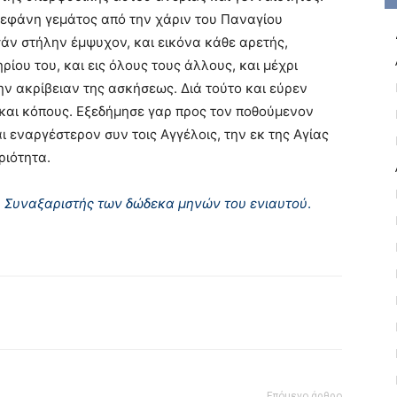
, εφάνη γεμάτος από την χάριν του Παναγίου
άν στήλην έμψυχον, και εικόνα κάθε αρετής,
ίου του, και εις όλους τους άλλους, και μέχρι
ην ακρίβειαν της ασκήσεως. Διά τούτο και εύρεν
και κόπους. Eξεδήμησε γαρ προς τον ποθούμενον
εναργέστερον συν τοις Aγγέλοις, την εκ της Aγίας
ριότητα.
υ Συναξαριστής των δώδεκα μηνών του ενιαυτού
.
Επόμενο άρθρο