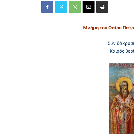
Μ
νήμη του Oσίου Πατρ
Συν δάκρυσι
Καιρός θερί