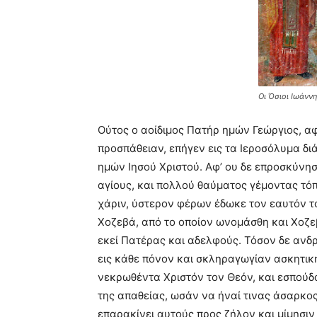
Οι Όσιοι Ιωάννη
Oύτος ο αοίδιμος Πατήρ ημών Γεώργιος, αφ
προσπάθειαν, επήγεν εις τα Ιεροσόλυμα δ
ημών Iησού Χριστού. Aφ’ ου δε επροσκύνησ
αγίους, και πολλού θαύματος γέμοντας τόπ
χάριν, ύστερον φέρων έδωκε τον εαυτόν τ
Χοζεβά, από το οποίον ωνομάσθη και Χοζε
εκεί Πατέρας και αδελφούς. Τόσον δε ανδρ
εις κάθε πόνον και σκληραγωγίαν ασκητική
νεκρωθέντα Χριστόν τον Θεόν, και εσπούδ
της απαθείας, ωσάν να ήναί τινας άσαρκο
επαρακίνει αυτούς προς ζήλον και μίμησιν