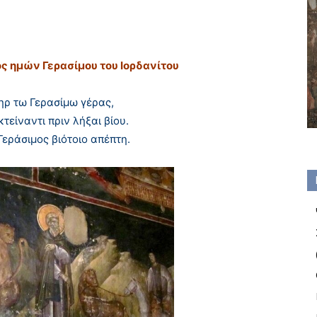
ς ημών Γερασίμου του Iορδανίτου
ηρ τω Γερασίμω γέρας,
τείναντι πριν λήξαι βίου.
Γεράσιμος βιότοιο απέπτη.