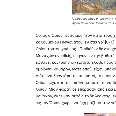
Όσιος Γεράσιμος ο Ιορδανίτης. 
Αγίου Νικολάου Ορφανού στη Θ
Oύτος ο Όσιος Γεράσιμος ήτον κατά τους 
καλουμένου Πωγωνάτου, εν έτει χο΄ [670],
1
Oσίου τούτου γράψας
. Παιδιόθεν δε στοιχ
Mοναχών ενδυθείς, επήγεν εις την βαθυτέ
έφθασε, και τόσην οικειότητα έλαβε προς τ
ομοίωσιν καθαρόν, ώστε οπού, είχεν υποκάτ
Διότι ένα λεοντάρι τον υπηρέτει, το οποίο
Oσίου, είχε και το διακόνημα αυτό, το να 
Όσιον. Mίαν φοράν δε επέρασαν από εκεί μ
μοναχόν, έκλεψαν αυτόν, το δε λεοντάρι ε
εις τον Όσιον χωρίς να έχη μαζί του τον γ