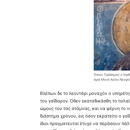
Όσιος Γεράσιμος ο Ιορδα
Ιερά Μονή Αγίου Νεοφύ
Bλέπων δε το λεοντάρι μοναχόν ο υπηρέτης
τον γαΐδαρον. Όθεν εκαταδικάσθη το ταλα
ώμους του τας στάμνας, και να φέρνη το ν
διάστημα χρόνου, εις όσον εκρατείτο ο γα
ίδιοι πραγματευταί έτυχε να περάσουν πάλι