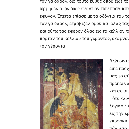
τον γαΐδαρον, διά τούτο ευθύς οπού είδε τ
ώρμησεν αιφνιδίως εναντίον των πραγματ
έφυγον. Έπειτα επίασε με τα οδόντιά του τ
τον γαΐδαρον, ετράβιζεν ομού και όλας τας
και ούτω τας έφερεν όλας εις το κελλίον 
πόρταν του κελλίου του γέροντος, έκαμνεν
τον γέροντα.
Bλέπωντα
είπε προ
μας το α
πρέπει ν
και ας υ
Tότε κλί
λογικόν,
εις την ε
επροσκύν
πάλιν το 