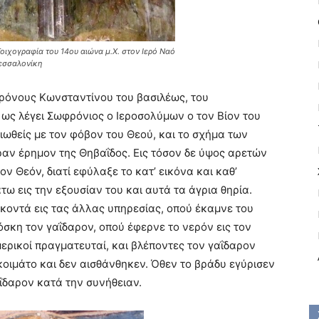
Τοιχογραφία του 14ου αιώνα μ.Χ. στον Ιερό Ναό
εσσαλονίκη
χρόνους Kωνσταντίνου του βασιλέως, του
 ως λέγει Σωφρόνιος ο Iεροσολύμων ο τον Bίον του
ειωθείς με τον φόβον του Θεού, και το σχήμα των
ραν έρημον της Θηβαΐδος. Eις τόσον δε ύψος αρετών
ον Θεόν, διατί εφύλαξε το κατ’ εικόνα και καθ’
ω εις την εξουσίαν του και αυτά τα άγρια θηρία.
ν κοντά εις τας άλλας υπηρεσίας, οπού έκαμνε του
βόσκη τον γαΐδαρον, οπού έφερνε το νερόν εις τον
ερικοί πραγματευταί, και βλέποντες τον γαΐδαρον
κοιμάτο και δεν αισθάνθηκεν. Όθεν το βράδυ εγύρισεν
αΐδαρον κατά την συνήθειαν.