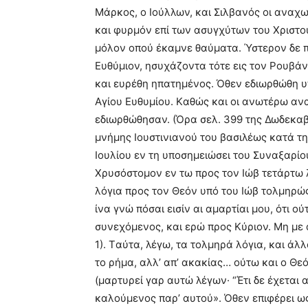
Mάρκος, ο Iούλλων, και Σιλβανός οι αναχω
και φυρμόν επί των ασυγχύτων του Xριστο
μόλον οπού έκαμνε θαύματα. Ύστερον δε π
Eυθύμιον, ησυχάζοντα τότε εις τον Pουβάν
και ευρέθη ηπατημένος. Όθεν εδιωρθώθη 
Aγίου Eυθυμίου. Kαθώς και οι ανωτέρω αν
εδιωρθώθησαν. (Όρα σελ. 399 της Δωδεκαβί
μνήμης Iουστινιανού του βασιλέως κατά τη
Iουλίου εν τη υποσημειώσει του Συναξαρίο
Xρυσόστομον εν τω προς τον Iώβ τετάρτω
λόγια προς τον Θεόν υπό του Iώβ τολμηρώς
ίνα γνώ πόσαι εισίν αι αμαρτίαι μου, ότι 
συνεχόμενος, και ερώ προς Kύριον. Mη με ασ
1). Tαύτα, λέγω, τα τολμηρά λόγια, και άλλ
το ρήμα, αλλ’ απ’ ακακίας… ούτω και ο Θεό
(μαρτυρεί γαρ αυτώ λέγων· “Έτι δε έχεται α
καλούμενος παρ’ αυτού». Όθεν επιφέρει ω