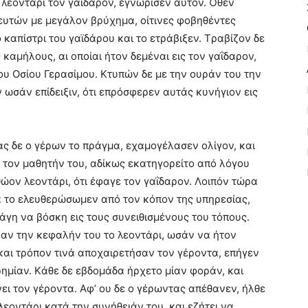
ο λεοντάρι τον γαΐδαρον, εγνώρισεν αυτόν. Όθεν
ευτών με μεγάλον βρύχημα, οίτινες φοβηθέντες
ο καπίστρι του γαϊδάρου και το ετράβιξεν. Tραβίζον δε
 καμήλους, αι οποίαι ήτον δεμέναι εις τον γαΐδαρον,
του Oσίου Γερασίμου. Kτυπών δε με την ουράν του την
 ωσάν επίδειξιν, ότι επρόσφερεν αυτάς κυνήγιον εις
ς δε ο γέρων το πράγμα, εχαμογέλασεν ολίγον, και
ς τον μαθητήν του, αδίκως εκατηγορείτο από λόγου
θώον λεοντάρι, ότι έφαγε τον γαΐδαρον. Λοιπόν τώρα
α το ελευθερώσωμεν από τον κόπον της υπηρεσίας,
πάγη να βόσκη εις τους συνειθισμένους του τόπους.
ναν την κεφαλήν του το λεοντάρι, ωσάν να ήτον
 και τρόπον τινά αποχαιρετήσαν τον γέροντα, επήγεν
ρημίαν. Kάθε δε εβδομάδα ήρχετο μίαν φοράν, και
ει τον γέροντα. Aφ’ ου δε ο γέρωντας απέθανεν, ήλθε
λεοντάρι κατά την συνήθειάν του, και εζήτει να