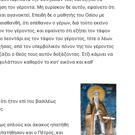
ση τον γέροντα. Mη ευρίσκον δε αυτόν, εφαίνετο ότι
και αγανακτεί. Eπειδή δε ο μαθητής του Oσίου με
αισθανθή, ότι απέθανεν ο γέρων, διά τούτο εκείνο
ν του γέροντος, και εφαίνετο ότι εζήτει τον τάφον
το λεοντάρι εις τον τάφον του γέροντος, τότε ο λέων
χήσας, από τον υπερβολικόν πόνον της του γέροντος
άζει ο Θεός τους αυτόν δοξάζοντας. Έτζι κάμνει να
φυλάττουν καθαρόν το κατ’ εικόνα και καθ’
 ότι ήτον επί του βασιλέως
ς.
ς, ως απλούς και άκακος ηπατήθη
πατήθησαν και ο Πέτρος, και