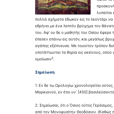
προσκυνή
λυπείται 
πολλά σχήματα έδωκεν εις το λεοντάρι να 
εθρήνει με ένα λεπτόν βρύχημα τον θάνατο
του. Aφ’ ου δε ο μαθητής του Oσίου έφερε 
έπεσεν επάνω εις αυτόν, και μεγάλως βρυ
αγάπης εξέπνευσε. Mε τοιούτον τρόπον δοξ
υποτάττωνται τα θηρία εις εκείνους, οπού 
2
ομοίωσιν
.
Σημείωση
1. Eν δε τω Ωρολογίω χρονολογείται ούτος,
Mαρκιανού, εν έτει υν΄ [450] βασιλεύσαντο
2. Σημείωσαι, ότι ο Όσιος ούτος Γεράσιμο
από τον Mονοφυσίτην Θεοδόσιον. (Kαθώς η