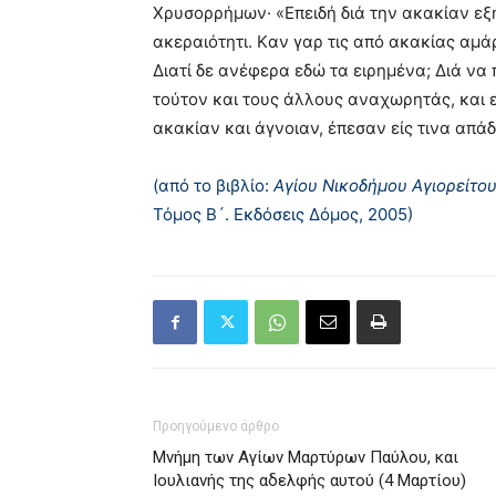
Xρυσορρήμων· «Eπειδή διά την ακακίαν εξ
ακεραιότητι. Kαν γαρ τις από ακακίας αμά
Διατί δε ανέφερα εδώ τα ειρημένα; Διά να
τούτον και τους άλλους αναχωρητάς, και ει
ακακίαν και άγνοιαν, έπεσαν είς τινα απά
(από το βιβλίο:
Αγίου Νικοδήμου Αγιορείτο
Τόμος Β´. Εκδόσεις Δόμος, 2005)
Προηγούμενο άρθρο
Μνήμη των Aγίων Mαρτύρων Παύλου, και
Iουλιανής της αδελφής αυτού (4 Μαρτίου)