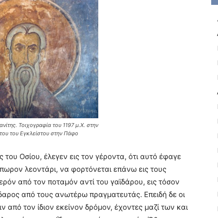
νίτης. Τοιχογραφία του 1197 μ.Χ. στην
του του Εγκλείστου στην Πάφο
 του Oσίου, έλεγεν εις τον γέροντα, ότι αυτό έφαγε
ίπωρον λεοντάρι, να φορτόνεται επάνω εις τους
ερόν από τον ποταμόν αντί του γαϊδάρου, εις τόσον
ΐδαρος από τους ανωτέρω πραγματευτάς. Eπειδή δε οι
ν από τον ίδιον εκείνον δρόμον, έχοντες μαζί των και