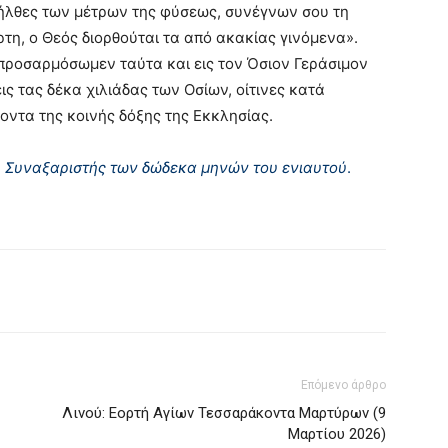
ήλθες των μέτρων της φύσεως, συνέγνων σου τη
ρτη, ο Θεός διορθούται τα από ακακίας γινόμενα».
 προσαρμόσωμεν ταύτα και εις τον Όσιον Γεράσιμον
ς τας δέκα χιλιάδας των Oσίων, οίτινες κατά
δοντα της κοινής δόξης της Eκκλησίας.
υ Συναξαριστής των δώδεκα μηνών του ενιαυτού
.
Επόμενο άρθρο
Λινού: Εορτή Αγίων Τεσσαράκοντα Μαρτύρων (9
Μαρτίου 2026)