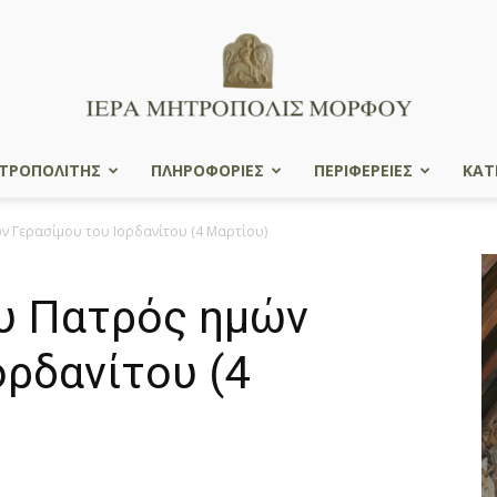
ΤΡΟΠΟΛΙΤΗΣ
ΠΛΗΡΟΦΟΡΙΕΣ
ΠΕΡΙΦΕΡΕΙΕΣ
ΚΑΤ
Ιερά
ν Γερασίμου του Iορδανίτου (4 Μαρτίου)
υ Πατρός ημών
Μητρόπολις
ορδανίτου (4
Μόρφου