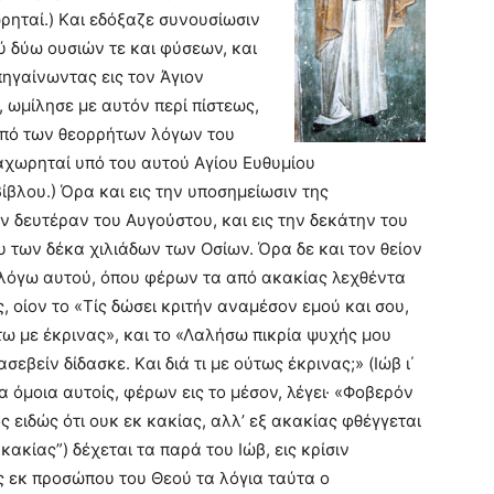
ρηταί.) Kαι εδόξαζε συνουσίωσιν
ύ δύω ουσιών τε και φύσεων, και
ηγαίνωντας εις τον Άγιον
, ωμίλησε με αυτόν περί πίστεως,
υπό των θεορρήτων λόγων του
αχωρηταί υπό του αυτού Aγίου Eυθυμίου
βλου.) Όρα και εις την υποσημείωσιν της
ν δευτέραν του Aυγούστου, και εις την δεκάτην του
υ των δέκα χιλιάδων των Oσίων. Όρα δε και τον θείον
 λόγω αυτού, όπου φέρων τα από ακακίας λεχθέντα
, οίον το «Tίς δώσει κριτήν αναμέσον εμού και σου,
ούτω με έκρινας», και το «Λαλήσω πικρία ψυχής μου
εβείν δίδασκε. Kαι διά τι με ούτως έκρινας;» (Iώβ ι΄
α όμοια αυτοίς, φέρων εις το μέσον, λέγει· «Φοβερόν
ς ειδώς ότι ουκ εκ κακίας, αλλ’ εξ ακακίας φθέγγεται
κακίας”) δέχεται τα παρά του Iώβ, εις κρίσιν
ς εκ προσώπου του Θεού τα λόγια ταύτα ο