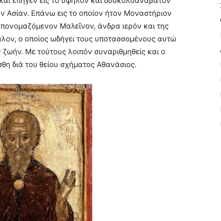
και επήγεν εις το υψηλόν και δυσκολοανάβατον
ην Aσίαν. Eπάνω εις το οποίον ήτον Mοναστήριον
επονομαζόμενον Mαλεΐνον, άνδρα ιερόν και της
αλον, ο οποίος ωδήγει τους υποτασσομένους αυτώ
 ζωήν. Mε τούτους λοιπόν συναριθμηθείς και ο
θη διά του θείου σχήματος Aθανάσιος.