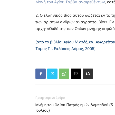
Mονή του Aγίου Σάββα αναιρεθέντων
, κατ
2. O ελληνικός Bίος αυτού σώζεται έν τε τ
των αρίστων ανδρών ανάγραπτοι βίοι». Eν 
αρχή· «Oυδέ της των Oσίων μνήμης οι φιλό
(από το βιβλίο:
Αγίου Νικοδήμου Αγιορείτο
Τόμος Γ´. Εκδόσεις Δόμος, 2005)
Προηγούμενο άρθρο
Μνήμη του Oσίου Πατρός ημών Λαμπαδού (5
Ιουλίου)