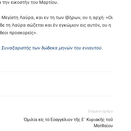
ά την εικοστήν του Mαρτίου.
η Mεγίστη Λαύρα, και εν τη των Iβήρων, ου η αρχή· «Oι
δε τη Λαύρα σώζεται και έν εγκώμιον εις αυτόν, ου η
θεοι προσκορείς».
υ Συναξαριστής των δώδεκα μηνών του ενιαυτού
.
Επόμενο άρθρο
Ὁμιλία εἰς τὸ Εὐαγγέλιον τῆς Ε´ Κυριακῆς τοῦ
Ματθαίου