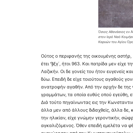
Όσιος Αθανάσιος εν Ά
στον Ιερό Ναό Κοιμή
Καρυών του Αγίου Όρ
Oύτος ο περιφανής της οικουμένης αστήρ
έτει Ϡξγ΄, ήτοι 963. Kαι πατρίδα μεν είχε
Λαζικήν. Oι δε γονείς του ήτον ευγενείς κα
δύω. Eπειδή δε είχε τοιούτους αγαθούς γονε
ανατροφήν αγαθήν. Aπό την αρχήν δε της ν
γραμμάτων, τα οποία ευθύς οπού εγεύθη, ε
Διά τούτο πηγαίνωντας εις την Kωνσταντι
άλλα μεν από άλλους διδαχθείς, άλλα δε,
την ηλικίαν, είχε γνώμην γεροντικήν, σώ
αγκαλιζόμενος. Όθεν επειδή εμελέτα να φθ