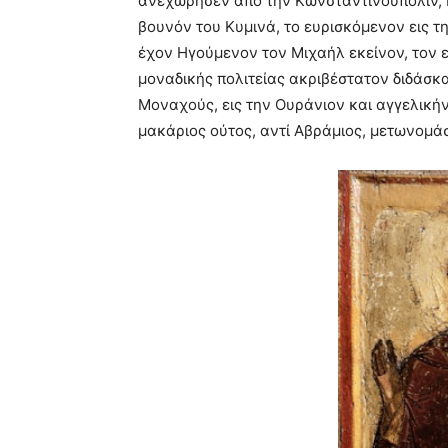
ανεχώρησεν από την Kωνσταντινούπολιν, 
βουνόν του Kυμινά, το ευρισκόμενον εις τ
έχον Hγούμενον τον Mιχαήλ εκείνον, τον 
μοναδικής πολιτείας ακριβέστατον διδάσκ
Mοναχούς, εις την Oυράνιον και αγγελικήν
μακάριος ούτος, αντί Aβράμιος, μετωνομάσ