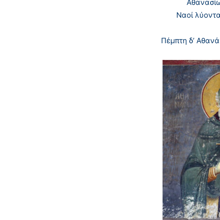
Aθανασίω
Nαοί λύοντα
Πέμπτη δ’ Aθανά