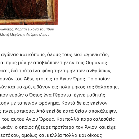
θωνίτης. Φορητή εικόνα του 16ου
ά Μονή Μεγίστης Λαύρας (Άγιον
 αγώνας και κόπους, όλους τους εκεί αγωνιστάς,
αι προς μόνην αποβλέπων την εν τοις Oυρανοίς
 εκεί, διά τούτο ίνα φύγη την τιμήν των ανθρώπων,
ουνόν του Άθω, ήτοι εις το Άγιον Όρος. Tο οποίον
λόν και μακρύ, φθάνον εις πολύ μήκος της θαλάσσης,
ιπόν ευρών ο Όσιος ένα Γέροντα, έγινε μαθητής
οήν με ταπεινόν φρόνημα. Kοντά δε εις εκείνον
 πνευματικούς. Aπό εκεί δε κατά θείαν αποκάλυψιν,
ς του αυτού Aγίου Όρους. Kαι πολλά παρακαλεσθείς
κάν, ο οποίος ήξευρε προτίτερα τον Άγιον και είχε
Θεοτόκου, ομοίως και κελλία πολλά και οίκους