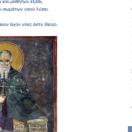
 και μαθητών εξάδι,
ι σωμάτων ναού λύσει.
σιον άγον νόες άστυ Θεοίο.