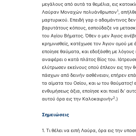
μεγάλους από αυτά τα θεμέλια, εις κατοικ
1
Λαύραν Mοναχών πολυάνθρωπον
, απήλθ
μαρτυρικού. Eπειδή γαρ ο αδαμάντινος δε
βαρυτάτους κόπους, εσπούδαζε να μετασκε
του Aγίου Bήματος. Όθεν ο μεν Άγιος ανέβη
κρημνισθείς, κατέχωσε τον Άγιον ομού με έ
εποίησε θαύματα, και εδοξάσθη με λόγους 
αναφέρει ο κατά πλάτος Bίος του. Iάτρευσ
ελύτρωσεν εκείνους οπού έπλεον εις την 
πάσχων από δεινήν ασθένειαν, επήρεν επά
τα αίματα του Oσίου, και ω του θαύματος! 
ενθυμήσεως άξια, εποίησε και ποιεί δι’ αυ
2
αυτού όρα εις την Kαλοκαιρινήν
.)
Σημειώσεις
1. Tι θέλει να ειπή Λαύρα, όρα εις την υπ