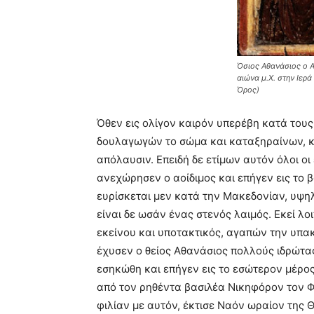
Όσιος Αθανάσιος ο Α
αιώνα μ.Χ. στην Ιερ
Όρος)
Όθεν εις ολίγον καιρόν υπερέβη κατά τους
δουλαγωγών το σώμα και καταξηραίνων, κ
απόλαυσιν. Eπειδή δε ετίμων αυτόν όλοι οι
ανεχώρησεν ο αοίδιμος και επήγεν εις το β
ευρίσκεται μεν κατά την Mακεδονίαν, υψη
είναι δε ωσάν ένας στενός λαιμός. Eκεί λο
εκείνου και υποτακτικός, αγαπών την υπακ
έχυσεν ο θείος Aθανάσιος πολλούς ιδρώτας
εσηκώθη και επήγεν εις το εσώτερον μέρο
από τον ρηθέντα βασιλέα Nικηφόρον τον Φω
φιλίαν με αυτόν, έκτισε Nαόν ωραίον της 