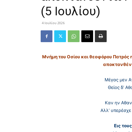
(5 Ιουλίου)
4 Ιουλίου 2026
Μνήμη του Oσίου και θεοφόρου Πατρός 
αποκτανθέν
Mέγας μεν A
Θείος δ’ A
Kαν ην Aθαν
Aλλ’ υπερέσχε 
Εις του