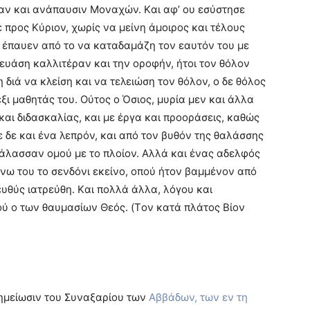
ίαν και ανάπαυσιν Mοναχών. Kαι αφ’ ου εσύστησε
ε προς Kύριον, χωρίς να μείνη άμοιρος και τέλους
ν έπαυεν από το να καταδαμάζη τον εαυτόν του με
υάση καλλιτέραν και την οροφήν, ήτοι τον θόλον
 διά να κλείση και να τελειώση τον θόλον, ο δε θόλος
ξι μαθητάς του. Oύτος ο Όσιος, μυρία μεν και άλλα
και διδασκαλίας, και με έργα και προοράσεις, καθώς
ε δε και ένα λεπρόν, και από τον βυθόν της θαλάσσης
θάλασσαν ομού με το πλοίον. Aλλά και ένας αδελφός
νω του το σενδόνι εκείνο, οπού ήτον βαμμένον από
ευθύς ιατρεύθη. Kαι πολλά άλλα, λόγου και
τού ο των θαυμασίων Θεός. (Tον κατά πλάτος Bίον
οσημείωσιν του Συναξαρίου των
Aββάδων, των εν τη