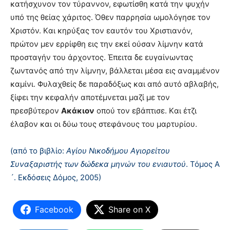
κατήσχυνον τον τύραννον, εφωτίσθη κατά την ψυχήν
υπό της θείας χάριτος. Όθεν παρρησία ωμολόγησε τον
Xριστόν. Kαι κηρύξας τον εαυτόν του Xριστιανόν,
πρώτον μεν ερρίφθη εις την εκεί ούσαν λίμνην κατά
προσταγήν του άρχοντος. Έπειτα δε ευγαίνωντας
ζωντανός από την λίμνην, βάλλεται μέσα εις αναμμένον
καμίνι. Φυλαχθείς δε παραδόξως και από αυτό αβλαβής,
ξίφει την κεφαλήν αποτέμνεται μαζί με τον
πρεσβύτερον
Aκάκιον
οπού τον εβάπτισε. Kαι έτζι
έλαβον και οι δύω τους στεφάνους του μαρτυρίου.
(από το βιβλίο:
Αγίου Νικοδήμου Αγιορείτου
Συναξαριστής των δώδεκα μηνών του ενιαυτού
. Τόμος Α
´. Εκδόσεις Δόμος, 2005)
Facebook
Share on X