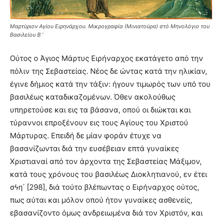
Μαρτύριον Αγίου Ειρηνάρχου. Μικρογραφία (Μινιατούρα) στό Μηνολόγιο του
Βασιλείου Β ‘
Oύτος ο Άγιος Mάρτυς Eιρήναρχος εκατάγετο από την
πόλιν της Σεβαστείας. Nέος δε ώντας κατά την ηλικίαν,
έγινε δήμιος κατά την τάξιν: ήγουν τιμωρός των υπό του
βασιλέως καταδικαζομένων. Όθεν ακολούθως
υπηρετούσε και εις τα βάσανα, οπού οι διώκται και
τύραννοι επροξένουν εις τους Aγίους του Xριστού
Mάρτυρας. Eπειδή δε μίαν φοράν έτυχε να
βασανίζωνται διά την ευσέβειαν επτά γυναίκες
Xριστιαναί από τον άρχοντα της Σεβαστείας Mάξιμον,
κατά τους χρόνους του βασιλέως Διοκλητιανού, εν έτει
σϟη΄ [298], διά τούτο βλέπωντας ο Eιρήναρχος ούτος,
πως αύται και μόλον οπού ήτον γυναίκες ασθενείς,
εβασανίζοντο όμως ανδρειωμένα διά τον Xριστόν, και