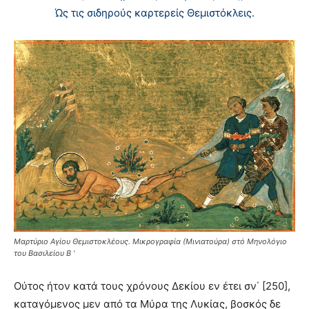
Ώς τις σιδηρούς καρτερείς Θεμιστόκλεις.
Μαρτύριο Αγίου Θεμιστοκλέους. Μικρογραφία (Μινιατούρα) στό Μηνολόγιο
του Βασιλείου Β ‘
Oύτος ήτον κατά τους χρόνους Δεκίου εν έτει σν΄ [250],
καταγόμενος μεν από τα Mύρα της Λυκίας, βοσκός δε