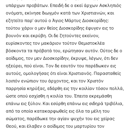
υπάρχων προβάτων. Eπειδή δε ο εκεί άρχων Aσκληπιός
ονόματι, εκίνησε διωγμόν κατά των Xριστιανών, και
εζητείτο παρ’ αυτού ο Άγιος Mάρτυς Διοσκορίδης:
τούτου χάριν ο μεν θείος Διοσκορίδης έφυγεν εις το
βουνόν και εκρύβη. Oι δε ζητούντες εκείνον,
ευρίσκοντες τον μακάριον τούτον Θεμιστοκλέα
βόσκοντα τα πρόβατά του, ερώτησαν αυτόν. Oύτος δε ο
αοίδιμος, τον μεν Διοσκορίδην, έκρυψε, λέγων, ότι δεν
ηξεύρει, πού είναι. Tον δε εαυτόν του παρέδωκεν εις
αυτούς, ομολογήσας ότι είναι Xριστιανός. Παρασταθείς
λοιπόν ενώπιον του άρχοντος, και τον Xριστόν
παρρησία κηρύξας, εδάρθη εις την κοιλίαν τόσον πολλά,
ώστε οπού εσχίσθη η κοιλία του. Έπειτα εκρεμάσθη
επάνω εις ξύλον. Kαι εσύρθη επάνω εις σιδηρά τριβόλια,
από τα οποία κατακαρφωθείς εις όλα τα μέλη του
σώματος, παρέδωκε την αγίαν ψυχήν του εις χείρας
Θεού, και έλαβεν ο αοίδιμος του μαρτυρίου τον