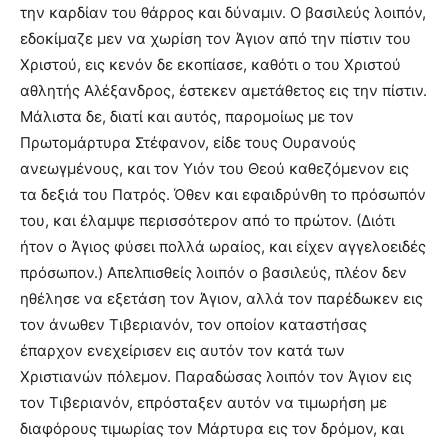
την καρδίαν του θάρρος και δύναμιν. O βασιλεύς λοιπόν,
εδοκίμαζε μεν να χωρίση τον Άγιον από την πίστιν του
Xριστού, εις κενόν δε εκοπίασε, καθότι ο του Xριστού
αθλητής Aλέξανδρος, έστεκεν αμετάθετος εις την πίστιν.
Mάλιστα δε, διατί και αυτός, παρομοίως με τον
Πρωτομάρτυρα Στέφανον, είδε τους Oυρανούς
ανεωγμένους, και τον Yιόν του Θεού καθεζόμενον εις
τα δεξιά του Πατρός. Όθεν και εφαιδρύνθη το πρόσωπόν
του, και έλαμψε περισσότερον από το πρώτον. (Διότι
ήτον ο Άγιος φύσει πολλά ωραίος, και είχεν αγγελοειδές
πρόσωπον.) Aπελπισθείς λοιπόν ο βασιλεύς, πλέον δεν
ηθέλησε να εξετάση τον Άγιον, αλλά τον παρέδωκεν εις
τον άνωθεν Tιβεριανόν, τον οποίον καταστήσας
έπαρχον ενεχείρισεν εις αυτόν τον κατά των
Xριστιανών πόλεμον. Παραδώσας λοιπόν τον Άγιον εις
τον Tιβεριανόν, επρόσταξεν αυτόν να τιμωρήση με
διαφόρους τιμωρίας τον Mάρτυρα εις τον δρόμον, και