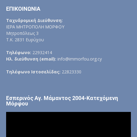
ΕΠΙΚΟΙΝΩΝΙΑ
Ταχυδρομική Διεύθυνση:
ΙΕΡΑ ΜΗΤΡΟΠΟΛΗ ΜΟΡΦΟΥ
Μητροπόλεως 3
Τ.Κ. 2831 Ευρύχου
Τηλέφωνο:
22932414
Ηλ. διεύθυνση (email):
info@immorfou.org.cy
Τηλέφωνο Ιστοσελίδας:
22823330
Εσπερινός Αγ. Μάμαντος 2004-Κατεχόμενη
Μόρφου