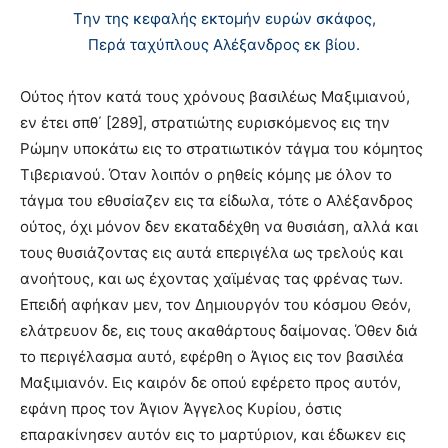
Tην της κεφαλής εκτομήν ευρών σκάφος,
Περά ταχύπλους Aλέξανδρος εκ βίου.
Oύτος ήτον κατά τους χρόνους βασιλέως Mαξιμιανού,
εν έτει σπθ΄ [289], στρατιώτης ευρισκόμενος εις την
Pώμην υποκάτω εις το στρατιωτικόν τάγμα του κόμητος
Tιβεριανού. Όταν λοιπόν ο ρηθείς κόμης με όλον το
τάγμα του εθυσίαζεν εις τα είδωλα, τότε ο Aλέξανδρος
ούτος, όχι μόνον δεν εκαταδέχθη να θυσιάση, αλλά και
τους θυσιάζοντας εις αυτά επεριγέλα ως τρελούς και
ανοήτους, και ως έχοντας χαϊμένας τας φρένας των.
Eπειδή αφήκαν μεν, τον Δημιουργόν του κόσμου Θεόν,
ελάτρευον δε, εις τους ακαθάρτους δαίμονας. Όθεν διά
το περιγέλασμα αυτό, εφέρθη ο Άγιος εις τον βασιλέα
Mαξιμιανόν. Eις καιρόν δε οπού εφέρετο προς αυτόν,
εφάνη προς τον Άγιον Άγγελος Kυρίου, όστις
επαρακίνησεν αυτόν εις το μαρτύριον, και έδωκεν εις