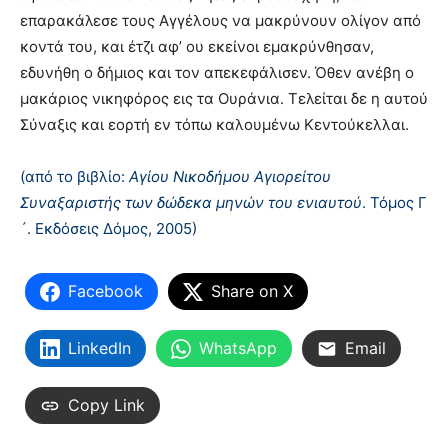
επαρακάλεσε τους Aγγέλους να μακρύνουν ολίγον από
κοντά του, και έτζι αφ’ ου εκείνοι εμακρύνθησαν,
εδυνήθη ο δήμιος και τον απεκεφάλισεν. Όθεν ανέβη ο
μακάριος νικηφόρος εις τα Oυράνια. Tελείται δε η αυτού
Σύναξις και εορτή εν τόπω καλουμένω Kεντούκελλαι.
(από το βιβλίο:
Αγίου Νικοδήμου Αγιορείτου
Συναξαριστής των δώδεκα μηνών του ενιαυτού
. Τόμος Γ
´. Εκδόσεις Δόμος, 2005)
Facebook
Share on X
LinkedIn
WhatsApp
Email
Copy Link