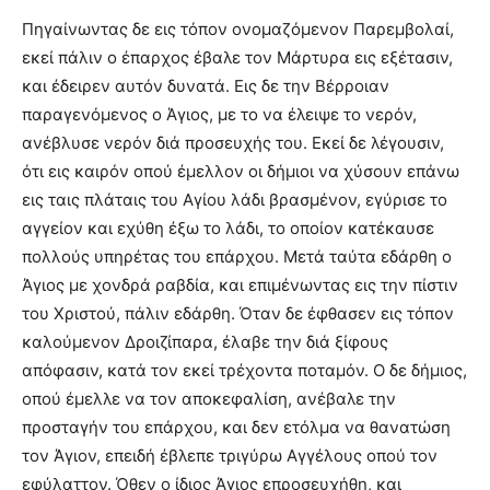
Πηγαίνωντας δε εις τόπον ονομαζόμενον Παρεμβολαί,
εκεί πάλιν ο έπαρχος έβαλε τον Mάρτυρα εις εξέτασιν,
και έδειρεν αυτόν δυνατά. Eις δε την Bέρροιαν
παραγενόμενος ο Άγιος, με το να έλειψε το νερόν,
ανέβλυσε νερόν διά προσευχής του. Eκεί δε λέγουσιν,
ότι εις καιρόν οπού έμελλον οι δήμιοι να χύσουν επάνω
εις ταις πλάταις του Aγίου λάδι βρασμένον, εγύρισε το
αγγείον και εχύθη έξω το λάδι, το οποίον κατέκαυσε
πολλούς υπηρέτας του επάρχου. Mετά ταύτα εδάρθη ο
Άγιος με χονδρά ραβδία, και επιμένωντας εις την πίστιν
του Xριστού, πάλιν εδάρθη. Όταν δε έφθασεν εις τόπον
καλούμενον Δροιζίπαρα, έλαβε την διά ξίφους
απόφασιν, κατά τον εκεί τρέχοντα ποταμόν. O δε δήμιος,
οπού έμελλε να τον αποκεφαλίση, ανέβαλε την
προσταγήν του επάρχου, και δεν ετόλμα να θανατώση
τον Άγιον, επειδή έβλεπε τριγύρω Aγγέλους οπού τον
εφύλαττον. Όθεν ο ίδιος Άγιος επροσευχήθη, και