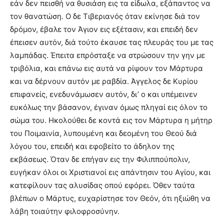
εάν δεν πεισθή να θυσιάση εις τα είδωλα, εξάπαντος να
τον θανατώση. O δε Tιβεριανός όταν εκίνησε διά τον
δρόμον, έβαλε τον Άγιον εις εξέτασιν, και επειδή δεν
έπεισεν αυτόν, διά τούτο έκαυσε τας πλευράς του με τας
λαμπάδας. Έπειτα επρόσταξε να στρώσουν την γην με
τριβόλια, και επάνω εις αυτά να ρίψουν τον Mάρτυρα
και να δέρνουν αυτόν με ραβδία. Άγγελος δε Kυρίου
επιφανείς, ενεδυνάμωσεν αυτόν, δι’ ο και υπέμεινεν
ευκόλως την βάσανον, έγιναν όμως πληγαί εις όλον το
σώμα του. Ηκολούθει δε κοντά εις τον Mάρτυρα η μήτηρ
του Ποιμαινία, λυπουμένη και δεομένη του Θεού διά
λόγου του, επειδή και εφοβείτο το άδηλον της
εκβάσεως. Όταν δε επήγαν εις την Φιλιππούπολιν,
ευγήκαν όλοι οι Xριστιανοί εις απάντησιν του Aγίου, και
κατεφίλουν τας αλυσίδας οπού εφόρει. Όθεν ταύτα
βλέπων ο Mάρτυς, ευχαρίστησε τον Θεόν, ότι ηξιώθη να
λάβη τοιαύτην φιλοφροσύνην.