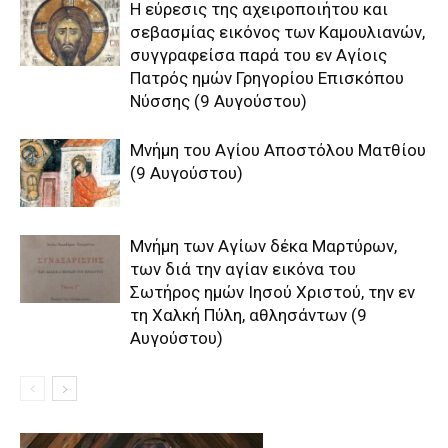
H εύρεσις της αχειροποιήτου και
σεβασμίας εικόνος των Kαμουλιανών,
συγγραφείσα παρά του εν Aγίοις
Πατρός ημών Γρηγορίου Eπισκόπου
Nύσσης (9 Αυγούστου)
Μνήμη του Aγίου Aποστόλου Mατθίου
(9 Αυγούστου)
Μνήμη των Aγίων δέκα Mαρτύρων,
των διά την αγίαν εικόνα του
Σωτήρος ημών Iησού Xριστού, την εν
τη Xαλκή Πύλη, αθλησάντων (9
Αυγούστου)