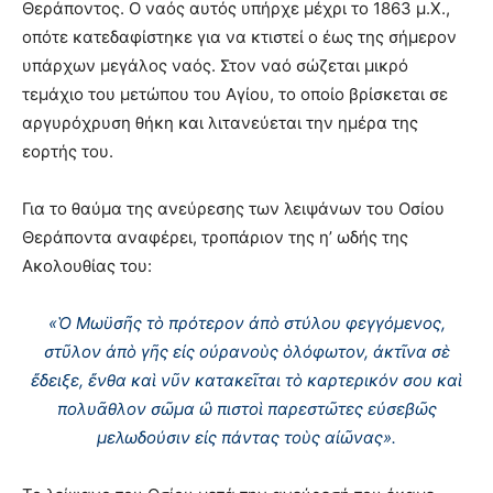
Θεράποντος. Ο ναός αυτός υπήρχε μέχρι το 1863 μ.Χ.,
οπότε κατεδαφίστηκε για να κτιστεί ο έως της σήμερον
υπάρχων μεγάλος ναός. Στον ναό σώζεται μικρό
τεμάχιο του μετώπου του Αγίου, το οποίο βρίσκεται σε
αργυρόχρυση θήκη και λιτανεύεται την ημέρα της
εορτής του.
Για το θαύμα της ανεύρεσης των λειψάνων του Οσίου
Θεράποντα αναφέρει, τροπάριον της η’ ωδής της
Ακολουθίας του:
«Ὁ Μωϋσῆς τὸ πρότερον ἀπὸ στύλου φεγγόμενος,
στῦλον ἀπὸ γῆς εἰς οὐρανοὺς ὁλόφωτον, ἀκτῖνα σὲ
ἔδειξε, ἔνθα καὶ νῦν κατακεῖται τὸ καρτερικόν σου καὶ
πολυᾶθλον σῶμα ὢ πιστοὶ παρεστῶτες εὐσεβῶς
μελωδούσιν εἰς πάντας τοὺς αἰῶνας».