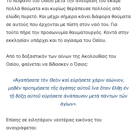
Το λείψανο του Οσίου μετά την ανεύρεσή του έκαμε
πολλά θαύματα και κυρίως θεράπευσε πολλούς από
ελώδη πυρετό. Και μέχρι σήμερα κάνει διάφορα θαύματα
σε αυτούς που έρχονται με πίστη στον ναό του. Για
τούτο πήρε την προσωνυμία θαυματουργός. Κοντά στην
εκκλησίαν υπάρχει και το αγίασμα του Οσίου.
Από το δοξαστικόν των αίνων της Ακολουθίας του
Οσίου, φαίνεται να δίδασκεν ο Όσιος:
«Ἀγαπήσατε τὸν Θεὸν καὶ εὑρήσετε χάριν αἰώνιον,
μηδὲν προτιμήσετε τῆς ἀγάπης αὐτοῦ ἵνα ὅταν ἔλθῃ ἐν
τῇ δόξῃ αὐτοῦ εὑρήσετε ἀνάπαυσιν μετὰ πάντων τῶν
ἁγίων».
Επίσης σε ειλητάριον νεοτέρας εικόνας του
αναγράφεται: