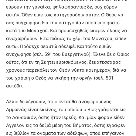
εύρουν την γυναίκα, ψηλαφήσαντες δε, ουχ εύρον
αυτήν. Όθεν είπε τοις κατηγορούσιν αυτόν. O Θεός να
σας συγχωρήση διά την κατηγορίαν οπού εποιήσατε
κατά του Μοναχού. Και προσευχηθείς έκαμεν όλους να
αναχωρήσουν. Eίτα πιάσας το χέρι του Μοναχού, είπεν
αυτώ. Πρόσεχε σεαυτώ αδελφέ. Και τούτο ειπών,
ανεχώρησε (σελ. 591 του Ευεργετινού). Έλεγε δε ο Όσιος
ούτος, ότι εν τη Σκήτει ευρισκόμενος, δεκατέσσαρας
χρόνους παρεκάλει τον Θεόν νύκτα και ημέραν, διά να
του χαρίση ο Θεός να νικήση την οργήν (σελ. 501
αυτόθι).
Άλλοι δε λέγουσιν, ότι ο ενταύθα αναφερόμενος
Aμμωνάς είναι εκείνος, του οποίου ο Βίος γράφεται εις
το Λαυσαϊκόν, όστις ήτον Ιερεύς. Και μίαν φοράν είδεν
Άγγελον εις τα δεξιά μέρη του Βήματος, όστις έγραφεν
εις βιβλίον τα ονόματα των αδελφών, οπού επήγαινον