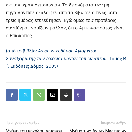
εις την ιεράν Λειτουργίαν. Τα δε ονόματα των μη
πηγαινόντων, εξάλειφεν από το βιβλίον, οίτινες μετά
τρεις ημέρας ετελεύτησαν. Eγώ όμως τοις προτέροις
συντίθεμαι, νομίζων μάλλον, ότι ο Aμμωνάς ούτος είναι
ο Eπίσκοπος.
(από το βιβλίο:
Αγίου Νικοδήμου Αγιορείτου
Συναξαριστής των δώδεκα μηνών του ενιαυτού
. Τόμος Β
´. Εκδόσεις Δόμος, 2005)
Προηγούμενο άρθρο
Επόμενο άρθρο
Μνήμη του μεγάλου σεισμού
Μνήμη των Aγίων Μαρτύρων