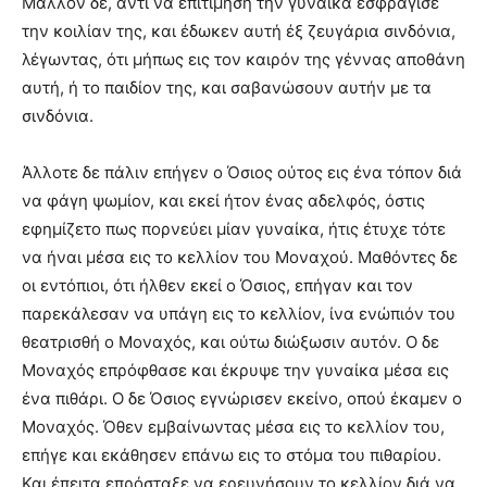
Μάλλον δε, αντί να επιτιμήση την γυναίκα εσφράγισε
την κοιλίαν της, και έδωκεν αυτή έξ ζευγάρια σινδόνια,
λέγωντας, ότι μήπως εις τον καιρόν της γέννας αποθάνη
αυτή, ή το παιδίον της, και σαβανώσουν αυτήν με τα
σινδόνια.
Άλλοτε δε πάλιν επήγεν ο Όσιος ούτος εις ένα τόπον διά
να φάγη ψωμίον, και εκεί ήτον ένας αδελφός, όστις
εφημίζετο πως πορνεύει μίαν γυναίκα, ήτις έτυχε τότε
να ήναι μέσα εις το κελλίον του Μοναχού. Μαθόντες δε
οι εντόπιοι, ότι ήλθεν εκεί ο Όσιος, επήγαν και τον
παρεκάλεσαν να υπάγη εις το κελλίον, ίνα ενώπιόν του
θεατρισθή ο Μοναχός, και ούτω διώξωσιν αυτόν. O δε
Μοναχός επρόφθασε και έκρυψε την γυναίκα μέσα εις
ένα πιθάρι. O δε Όσιος εγνώρισεν εκείνο, οπού έκαμεν ο
Μοναχός. Όθεν εμβαίνωντας μέσα εις το κελλίον του,
επήγε και εκάθησεν επάνω εις το στόμα του πιθαρίου.
Και έπειτα επρόσταξε να ερευνήσουν το κελλίον διά να