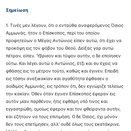
Σημείωση
1. Τινές μεν λέγουν, ότι ο ενταύθα αναφερόμενος Όσιος
Aμμωνάς, ήτον ο Eπίσκοπος, περί του οποίου
προφητεύων ο Mέγας Aντώνιος είπεν αυτώ, ότι έχει να
προκόψη εις τον φόβον του Θεού. Δείξας γαρ αυτώ
πέτραν, είπεν. Ύβρισον και τύψον αυτήν, ο δε εποίησεν
ούτω. Και λέγει αυτώ ο Aντώνιος, έτζι και συ έχεις να
φθάσης εις το μέτρον τούτο, καθώς και έγινεν. Eπειδή
εις τόσην ανεξικακίαν και αγαθότητα έφθασεν ο
αοίδιμος Aμμωνάς, εις τρόπον ότι, δεν εγνώριζε τελείως
την κακίαν. Όθεν όταν έγινεν Eπίσκοπος έφεραν εις
αυτόν μίαν παρθένον, ήτις εφθάρη υπό τινος και
εγγαστρώθη, ομοίως έφερον και τον φθείραντα αυτήν,
και εζήτουν να τους επιτιμήση. O δε Όσιος, όχι μόνον
δεν τους επετίμησεν, αλλ’ ουδέ όλως τους εκατάκρινε.