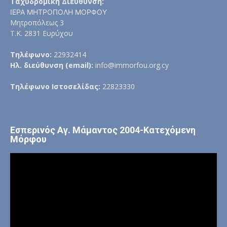
Ταχυδρομική Διεύθυνση:
ΙΕΡΑ ΜΗΤΡΟΠΟΛΗ ΜΟΡΦΟΥ
Μητροπόλεως 3
Τ.Κ. 2831 Ευρύχου
Τηλέφωνο:
22932414
Ηλ. διεύθυνση (email):
info@immorfou.org.cy
Τηλέφωνο Ιστοσελίδας:
22823330
Εσπερινός Αγ. Μάμαντος 2004-Κατεχόμενη
Μόρφου