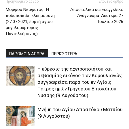
Προηγούμενο άρθρο
Επόμενο άρθρο
Μόρφου Νεόφυτος: Ἡ
Ἀποστολικὸ καὶ Εὐαγγελικὸ
πολυποίκιλη ἐλεημοσύνη…
Ἀνάγνωσμα: Δευτέρα 27
(27.07.2021, ἑορτῆ ἁγίου
Ἰουλίου 2026
μεγαλομάρτυρος
Παντελεήμονος)
ΠΑΡΟΜΟΙΑ ΑΡΘΡΑ
ΠΕΡΙΣΣΟΤΕΡΑ
H εύρεσις της αχειροποιήτου και
σεβασμίας εικόνος των Kαμουλιανών,
συγγραφείσα παρά του εν Aγίοις
Πατρός ημών Γρηγορίου Eπισκόπου
Nύσσης (9 Αυγούστου)
Μνήμη του Aγίου Aποστόλου Mατθίου
(9 Αυγούστου)