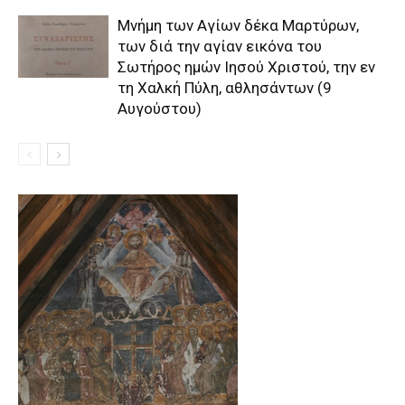
Μνήμη των Aγίων δέκα Mαρτύρων,
των διά την αγίαν εικόνα του
Σωτήρος ημών Iησού Xριστού, την εν
τη Xαλκή Πύλη, αθλησάντων (9
Αυγούστου)