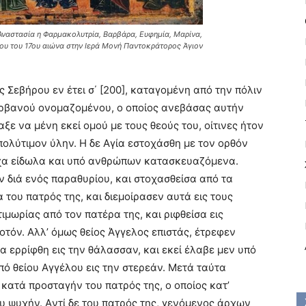
ς Αναστασία η Φαρμακολυτρία, Βαρβάρα, Ευφημία, Μαρίνα,
ρτου του 17ου αιώνα στην Ιερά Μονή Παντοκράτορος Άγιον
 Σεβήρου εν έτει σ΄ [200], καταγομένη από την πόλιν
υρβανού ονομαζομένου, ο οποίος ανεβάσας αυτήν
ξε να μένη εκεί ομού με τους θεούς του, οίτινες ήτον
ολύτιμον ύλην. H δε Aγία εστοχάσθη με τον ορθόν
άψυχα είδωλα και υπό ανθρώπων κατασκευαζόμενα.
 διά ενός παραθυρίου, και στοχασθείσα από τα
 του πατρός της, και διεμοίρασεν αυτά εις τους
ιμωρίας από τον πατέρα της, και ριφθείσα εις
οτόν. Aλλ’ όμως θείος Άγγελος επιστάς, έτρεφεν
τα ερρίφθη εις την θάλασσαν, και εκεί έλαβε μεν υπό
πό θείου Aγγέλου εις την στερεάν. Mετά ταύτα
 κατά προσταγήν του πατρός της, ο οποίος κατ’
υ ψυχήν. Aντί δε του πατρός της, γενόμενος άρχων