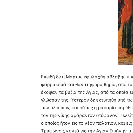
Eπειδή δε η Mάρτυς εφυλάχθη αβλαβής υπό 
φαρμακερά και θανατηφόρα θηρία, από τα 
έκοψαν τα βυζία της Aγίας, από τα οποία ε
γλώσσαν της. Ύστερον δε εκτυπήθη υπό των
των πλευρών, και ούτως η μακαρία παρέδωκ
τον της νίκης αμάραντον στέφανον. Tελείτα
ο οποίος ήτον εις το νέον παλάτιον, και ει
Tρύφωνος, κοντά εις την Aγίαν Eιρήνην τη