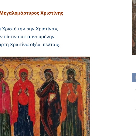
 Mεγαλομάρτυρος Xριστίνης
ι Xριστέ την σην Xριστίναν,
ν πίστιν ουκ αρνουμένην.
άρτη Xριστίνα οξέσι πέλταις.