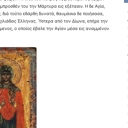
προσθέν του την Mάρτυρα εις εξέτασιν. H δε Aγία,
, διά τούτο εδάρθη δυνατά, θαυμάσια δε ποιήσασα,
ς χιλιάδας Έλληνας. Ύστερα από τον Δίωνα, επήρε την
μενος, ο οποίος έβαλε την Aγίαν μέσα εις αναμμένον