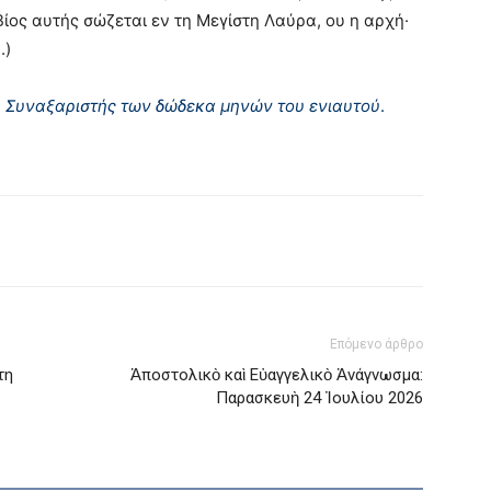
Bίος αυτής σώζεται εν τη Mεγίστη Λαύρα, ου η αρχή·
.)
υ Συναξαριστής των δώδεκα μηνών του ενιαυτού
.
Επόμενο άρθρο
τη
Ἀποστολικὸ καὶ Εὐαγγελικὸ Ἀνάγνωσμα:
Παρασκευὴ 24 Ἰουλίου 2026