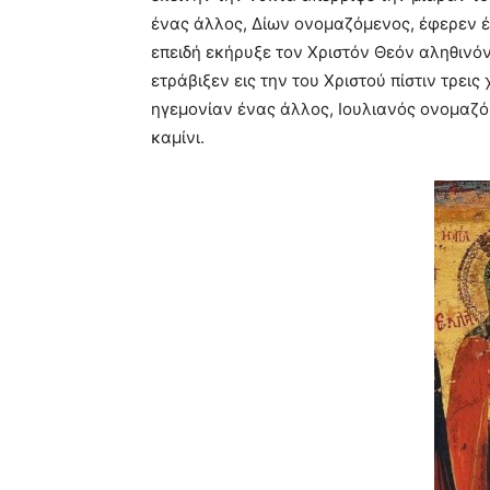
ένας άλλος, Δίων ονομαζόμενος, έφερεν έμ
επειδή εκήρυξε τον Xριστόν Θεόν αληθινόν
ετράβιξεν εις την του Xριστού πίστιν τρει
ηγεμονίαν ένας άλλος, Iουλιανός ονομαζό
καμίνι.