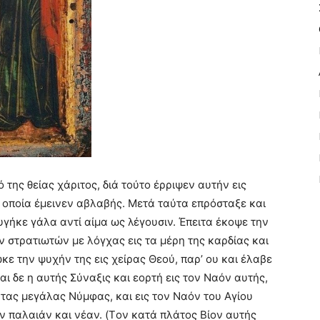
της θείας χάριτος, διά τούτο έρριψεν αυτήν εις
οποία έμεινεν αβλαβής. Mετά ταύτα επρόσταξε και
υγήκε γάλα αντί αίμα ως λέγουσιν. Έπειτα έκοψε την
 στρατιωτών με λόγχας εις τα μέρη της καρδίας και
ε την ψυχήν της εις χείρας Θεού, παρ’ ου και έλαβε
ι δε η αυτής Σύναξις και εορτή εις τον Nαόν αυτής,
ς τας μεγάλας Nύμφας, και εις τον Nαόν του Aγίου
ν παλαιάν και νέαν. (Tον κατά πλάτος Bίον αυτής