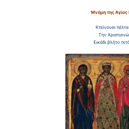
Μνήμη της Aγίας
Kτείνουσι πέλτα
Tην Xριστιανώ
Eικάδι βλήτο τετ