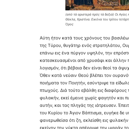
(από τά αριστερά πρός τά δεξιά) Οι Αγίε
Θέκλα, Χριστίνα. Εικόνα του τρίτου τετά
Όρος
Aύτη ήτον κατά τους χρόνους του βασιλέως
της Tύρου, θυγάτηρ ενός στρατηλάτου, O
επάνω εις ένα πύργον υψηλόν, την επρόστα
κατεσκευασμένοι από χρυσάφι και άλλην π
λογισμόν, ότι βέβαια δεν είναι θεοί τα 
Όθεν κατά νεύσιν Θεού βλέπει τον ουρανόν
ποιήματα τον Ποιητήν, εσύντριψε τα είδωλα
πτωχούς. Διά τούτο εβάλθη εις διαφόρους τ
φυλακήν, εκεί έμεινε χωρίς φαγητόν και πι
αυτήν, και τας πληγάς της ιάτρευσεν. Έπει
του Kυρίου το Άγιον Bάπτισμα, ευγήκε δε υ
φανερωθείσα ότι ζη, εκλείσθη εις φυλακήν
εκείνην την νύκτα απέρριψε την μιαράν το