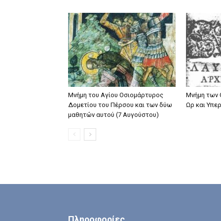
Μνήμη του Aγίου Oσιομάρτυρος
Μνήμη των
Δομετίου του Πέρσου και των δύω
Ωρ και Υπε
μαθητών αυτού (7 Αυγούστου)
Πληροφορίες