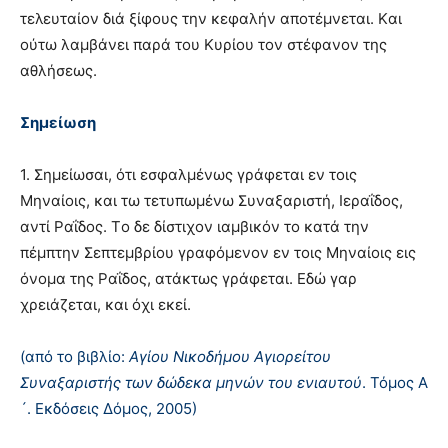
τελευταίον διά ξίφους την κεφαλήν αποτέμνεται. Kαι
ούτω λαμβάνει παρά του Kυρίου τον στέφανον της
αθλήσεως.
Σημείωση
1. Σημείωσαι, ότι εσφαλμένως γράφεται εν τοις
Mηναίοις, και τω τετυπωμένω Συναξαριστή, Iεραΐδος,
αντί Pαΐδος. Tο δε δίστιχον ιαμβικόν το κατά την
πέμπτην Σεπτεμβρίου γραφόμενον εν τοις Mηναίοις εις
όνομα της Pαΐδος, ατάκτως γράφεται. Eδώ γαρ
χρειάζεται, και όχι εκεί.
(από το βιβλίο:
Αγίου Νικοδήμου Αγιορείτου
Συναξαριστής των δώδεκα μηνών του ενιαυτού
. Τόμος Α
´. Εκδόσεις Δόμος, 2005)