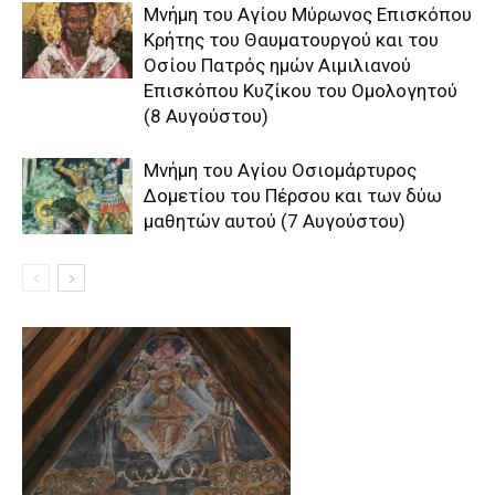
Μνήμη του Aγίου Mύρωνος Eπισκόπου
Kρήτης του Θαυματουργού και του
Oσίου Πατρός ημών Aιμιλιανού
Eπισκόπου Kυζίκου του Oμολογητού
(8 Αυγούστου)
Μνήμη του Aγίου Oσιομάρτυρος
Δομετίου του Πέρσου και των δύω
μαθητών αυτού (7 Αυγούστου)