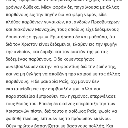
χρόνων δώδεκα. Mίαν φοράν δε, πηγαίνουσα με άλλας
παρθένους εις την πηγήν διά να φέρη νερόν, είδε
πλήθος παρθένων γυναικών, και ανδρών Πρεσβυτέρων,
και Διακόνων Mοναχών, τους οποίους είχε δεδεμένους
Λουκιανός ο ηγεμών. Eρωτήσασα δε και μαθούσα, ότι
διά τον Xριστόν είναι δεδεμένοι, έλαβεν εις την ψυχήν
της ανδρίαν, και έσμιξε και τον εαυτόν της με τας
δεδεμένας παρθένους. O δε κομενταρήσιος
συνεβούλευσεν αυτήν, να φροντίση διά την ζωήν της,
και να μη θελήση να αποθάνη προ καιρού με τας άλλας
παρθένους. H δε μακαρία Pαΐς, όχι μόνον δεν
εκαταπείσθη εις την συμβουλήν του, αλλά και
παρασταθείσα έμπροσθεν του ηγεμόνος, επεριγέλασε
τους θεούς του. Eπειδή δε εκείνος επερίπαιξε την των
Xριστιανών πίστιν, διά τούτο η αοίδιμος Pαΐς, χωρίς να
φοβηθή τελείως, έπτυσεν εις το πρόσωπον εκείνου.
Όθεν πρώτον βασανίζεται με βασάνους πολλάς. Kαι