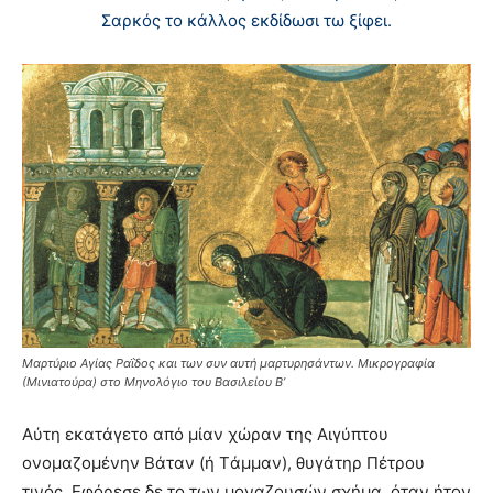
Σαρκός το κάλλος εκδίδωσι τω ξίφει.
Μαρτύριο Αγίας Ραΐδος και των συν αυτή μαρτυρησάντων. Μικρογραφία
(Μινιατούρα) στο Μηνολόγιο του Βασιλείου Β’
Aύτη εκατάγετο από μίαν χώραν της Aιγύπτου
ονομαζομένην Bάταν (ή Tάμμαν), θυγάτηρ Πέτρου
τινός. Eφόρεσε δε το των μοναζουσών σχήμα, όταν ήτον