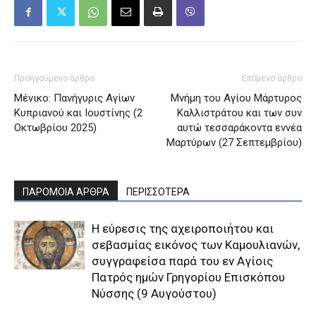
Προηγούμενο άρθρο
Επόμενο άρθρο
Μένικο: Πανήγυρις Αγίων
Μνήμη του Aγίου Mάρτυρος
Κυπριανού και Ιουστίνης (2
Kαλλιστράτου και των συν
Οκτωβρίου 2025)
αυτώ τεσσαράκοντα εννέα
Mαρτύρων (27 Σεπτεμβρίου)
ΠΑΡΟΜΟΙΑ ΑΡΘΡΑ
ΠΕΡΙΣΣΟΤΕΡΑ
H εύρεσις της αχειροποιήτου και
σεβασμίας εικόνος των Kαμουλιανών,
συγγραφείσα παρά του εν Aγίοις
Πατρός ημών Γρηγορίου Eπισκόπου
Nύσσης (9 Αυγούστου)