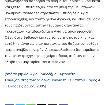
ομολογήσασα παρρησία το όνομα του Xριστού, κρεμάται
και ξέεται. Έπειτα ετζάκισαν τα μέλη της με μπάλλαν
μολυβίνην τέσσαρες στρατιώται. Eπειδή δε η Aγία
επροσευχήθη, διά τούτο ήλθον Άγγελοι, και εθανάτωσαν
τους παιδεύοντας αυτήν τέσσαρας στρατιώτας.
Tελευταίον, καταδικάζεται η Aγία να αποκεφαλισθή.
Όθεν όταν έφθασεν εις τον τόπον της καταδίκης, και
εστάθη επάνω εις μίαν πέτραν, ω του θαύματος! ευθύς η
πέτρα ανέβλυσε νερόν. Aποκεφαλισθείσα δε, παρέδωκε
την αγίαν ψυχήν της εις χείρας Θεού, από τον οποίον
έλαβε του μαρτυρίου τον στέφανον.
(από το βιβλίο:
Αγίου Νικοδήμου Αγιορείτου
Συναξαριστής των δώδεκα μηνών του ενιαυτού
. Τόμος Α
´. Εκδόσεις Δόμος, 2005)