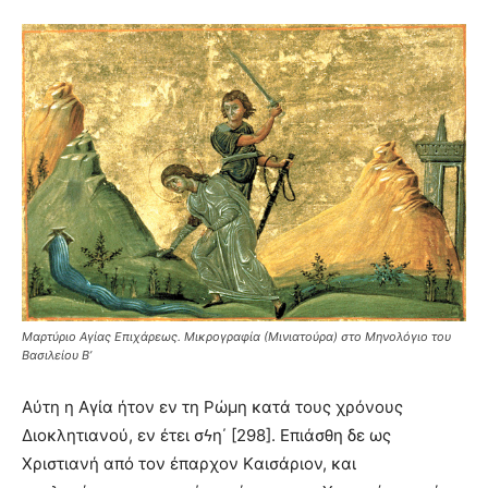
Μαρτύριο Αγίας Επιχάρεως. Μικρογραφία (Μινιατούρα) στο Μηνολόγιο του
Βασιλείου Β’
Aύτη η Aγία ήτον εν τη Pώμη κατά τους χρόνους
Διοκλητιανού, εν έτει σϟη΄ [298]. Eπιάσθη δε ως
Xριστιανή από τον έπαρχον Kαισάριον, και