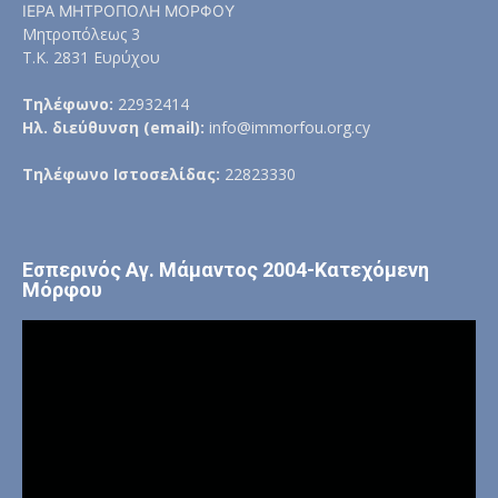
ΙΕΡΑ ΜΗΤΡΟΠΟΛΗ ΜΟΡΦΟΥ
Μητροπόλεως 3
Τ.Κ. 2831 Ευρύχου
Τηλέφωνο:
22932414
Ηλ. διεύθυνση (email):
info@immorfou.org.cy
Τηλέφωνο Ιστοσελίδας:
22823330
Εσπερινός Αγ. Μάμαντος 2004-Κατεχόμενη
Μόρφου