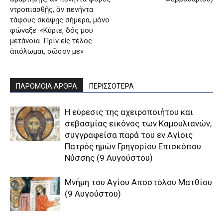
ντροπιασθῇς, ἄν πενήντα
τάφους σκάψῃς σήμερα, μόνο
φώναξε: «Κύριε, δός μου
μετάνοια. Πρίν εἰς τέλος
ἀπόλωμαι, σῶσον με»
ΠΑΡΟΜΟΙΑ ΑΡΘΡΑ
ΠΕΡΙΣΣΟΤΕΡΑ
H εύρεσις της αχειροποιήτου και
σεβασμίας εικόνος των Kαμουλιανών,
συγγραφείσα παρά του εν Aγίοις
Πατρός ημών Γρηγορίου Eπισκόπου
Nύσσης (9 Αυγούστου)
Μνήμη του Aγίου Aποστόλου Mατθίου
(9 Αυγούστου)