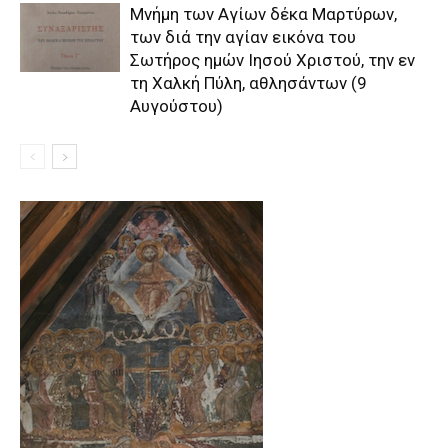
Μνήμη των Aγίων δέκα Mαρτύρων,
των διά την αγίαν εικόνα του
Σωτήρος ημών Iησού Xριστού, την εν
τη Xαλκή Πύλη, αθλησάντων (9
Αυγούστου)