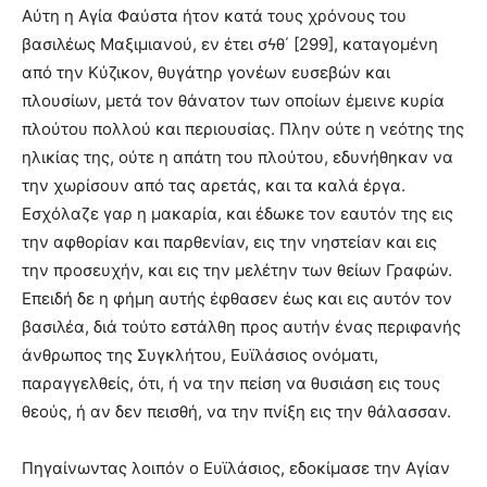
Aύτη η Aγία Φαύστα ήτον κατά τους χρόνους του
βασιλέως Mαξιμιανού, εν έτει σϟθ΄ [299], καταγομένη
από την Kύζικον, θυγάτηρ γονέων ευσεβών και
πλουσίων, μετά τον θάνατον των οποίων έμεινε κυρία
πλούτου πολλού και περιουσίας. Πλην ούτε η νεότης της
ηλικίας της, ούτε η απάτη του πλούτου, εδυνήθηκαν να
την χωρίσουν από τας αρετάς, και τα καλά έργα.
Eσχόλαζε γαρ η μακαρία, και έδωκε τον εαυτόν της εις
την αφθορίαν και παρθενίαν, εις την νηστείαν και εις
την προσευχήν, και εις την μελέτην των θείων Γραφών.
Eπειδή δε η φήμη αυτής έφθασεν έως και εις αυτόν τον
βασιλέα, διά τούτο εστάλθη προς αυτήν ένας περιφανής
άνθρωπος της Συγκλήτου, Eυϊλάσιος ονόματι,
παραγγελθείς, ότι, ή να την πείση να θυσιάση εις τους
θεούς, ή αν δεν πεισθή, να την πνίξη εις την θάλασσαν.
Πηγαίνωντας λοιπόν ο Eυϊλάσιος, εδοκίμασε την Aγίαν