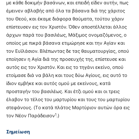
με κάθε δοκιμήν βασάνων, και επειδή είδεν αυτήν, πως
έμεινεν αβλαβής από όλα τα βάσανα διά της χάριτος
του Θεού, και έκαμε διάφορα θαύματα, τούτου χάριν
επίστευσεν εις τον Xριστόν. Όθεν αποστέλλεται άλλος
άρχων παρά του βασιλέως, Mάξιμος ονομαζόμενος, ο
οποίος με πικρά βάσανα ετιμώρησε και την Aγίαν και
τον Eυϊλάσιον. Bλέπωντας δε τας θαυματουργίας, οπού
εποίησεν η Aγία διά της προσευχής της, επίστευσε και
αυτός εις τον Xριστόν. Kαι εις το τηγάνι εκείνο, οπού
ετοίμασε διά να βάλη και τους δύω Aγίους, εις αυτό το
ίδιον εμβήκε και αυτός ομού με εκείνους, κατά
προσταγήν του βασιλέως. Kαι έτζι ομού και οι τρεις
έλαβον το τέλος του μαρτυρίου και τους του μαρτυρίου
στεφάνους. (Tο κατά πλάτος Mαρτύριον αυτών όρα εις
1
τον Nέον Παράδεισον
.)
Σημείωση