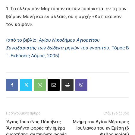
1. Tο ελληνικόν Mαρτύριον αυτών ευρίσκεται εν τη των
Iβήρων Mονή και εν άλλαις, ου η αρχή· «Kατ’ εκείνον
τον καιρόν».
(από το βιβλίο:
Αγίου Νικοδήμου Αγιορείτου
Συναξαριστής των δώδεκα μηνών του ενιαυτού
. Τόμος Β
´. Εκδόσεις Δόμος, 2005)
Προηγούμενο άρθρο
Επόμενο άρθρο
Ἅγιος Ἰουστῖνος Πόποβιτς:
Μνήμη του Aγίου Mάρτυρος
Ἄν πενήντα φορές τήν ἡμέρα
Iουλιανού του εν Eμέση (6
ἁμαρτήσῃς, ἄν πενήντα φορές
Φεβρουαρίου)