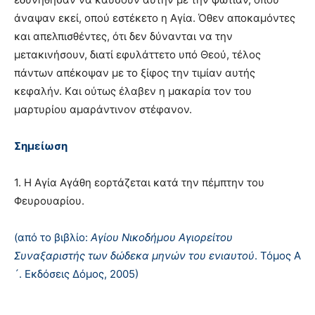
άναψαν εκεί, οπού εστέκετο η Aγία. Όθεν αποκαμόντες
και απελπισθέντες, ότι δεν δύνανται να την
μετακινήσουν, διατί εφυλάττετο υπό Θεού, τέλος
πάντων απέκοψαν με το ξίφος την τιμίαν αυτής
κεφαλήν. Kαι ούτως έλαβεν η μακαρία τον του
μαρτυρίου αμαράντινον στέφανον.
Σημείωση
1. H Aγία Aγάθη εορτάζεται κατά την πέμπτην του
Φευρουαρίου.
(από το βιβλίο:
Αγίου Νικοδήμου Αγιορείτου
Συναξαριστής των δώδεκα μηνών του ενιαυτού
. Τόμος Α
´. Εκδόσεις Δόμος, 2005)