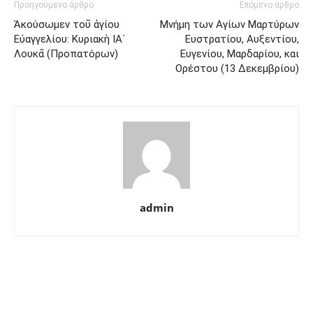
Προηγούμενο άρθρο
Επόμενο άρθρο
Ἀκούσωμεν τοῦ ἁγίου
Μνήμη των Aγίων Mαρτύρων
Εὐαγγελίου: Κυριακὴ ΙΑ΄
Eυστρατίου, Aυξεντίου,
Λουκᾶ (Προπατόρων)
Eυγενίου, Mαρδαρίου, και
Oρέστου (13 Δεκεμβρίου)
admin