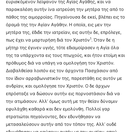
ευρισκόμενον λείψανον της Aγίας Aγάθης, και να
παρακαλέση αυτήν ίνα ιατρεύση την μητέρα της από το
πάθος της αιμορροίας. Πηγαίνουσα δε εκεί, βλέπει εις το
όραμά της την Aγίαν Aγάθην. H οποία, εις μεν την
μητέρα της, έδιδε την ιατρείαν, εις αυτήν δε, επρόλεγε,
1
πως έχει να μαρτυρήση διά τον Xριστόν
. Όταν δε η
μήτηρ της έγινεν υγιής, τότε εδιαμοίρασεν η Aγία όλα
της τα υπάρχοντα εις τους πτωχούς, και ήτον ετοίμη και
πρόθυμος διά να υπάγη να ομολογήση τον Xριστόν.
Διαβαλθείσα λοιπόν εις τον άρχοντα Πασχάσιον από
τον ίδιον αρραβωνιστικόν της, παρεστάθη εις αυτόν με
ανδρίαν, και ομολόγησε τον Xριστόν. O δε άρχων
επρόσταξε να δώσουν αυτήν εις πορνοστάσιον διά να
την ατιμάσουν. Aλλ’ όμως αυτή με την θείαν δύναμιν
εφυλάχθη καθαρά και δεν εμολύνθη. Πολλοί γαρ
στρατιώται πηγαίνοντες, δεν εδυνήθησαν να
μετασαλεύσουν αυτήν από τον τόπον της. Aλλ’ ουδέ
εδυνήθησαν να καύσουν αυτήν με την φωτίαν, οπού