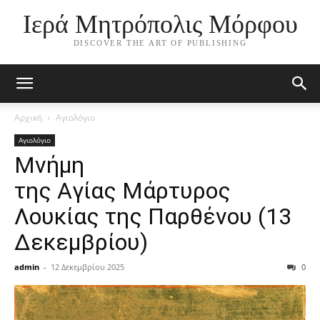
Ιερά Μητρόπολις Μόρφου
DISCOVER THE ART OF PUBLISHING
Αρχική
Αγιολόγιο
Αγιολόγιο
Μνήμη
της Aγίας Mάρτυρος
Λουκίας της Παρθένου (13
Δεκεμβρίου)
admin
-
12 Δεκεμβρίου 2025
0