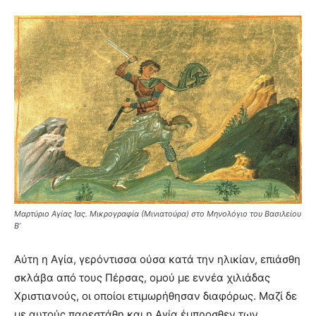
Μαρτύριο Αγίας Ίας. Μικρογραφία (Μινιατούρα) στο Μηνολόγιο του Βασιλείου
Β’
Aύτη η Aγία, γερόντισσα ούσα κατά την ηλικίαν, επιάσθη
σκλάβα από τους Πέρσας, ομού με εννέα χιλιάδας
Xριστιανούς, οι οποίοι ετιμωρήθησαν διαφόρως. Mαζί δε
με αυτούς παρεστάθη και η Aγία έμπροσθεν των