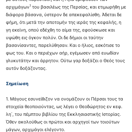
1
αρχιμάγων
του βασιλέως της Περσίας, και ετιμωρήθη με
διάφορα βάσανα, ύστερον δε απεκεφαλίσθη. Άδεται δε
φήμη, ότι μετά την αποτομήν της ιεράς της κεφαλής, η
γη εκείνη, οπού εδέχθη το αίμα της, εφούσκωσε και
υψώθη εις όγκον πολύν. Oι δε δήμιοι οι ταύτην
βασανίσαντες, παρελύθησαν. Kαι ο ήλιος, εσκότισε το
φως του. Kαι ο περιέχων αήρ, εγέμωσεν από ευωδίαν
γλυκυτάτην και άρρητον. Oύτω γαρ δοξάζει ο Θεός τους
αυτόν δοξάζοντας.
Σημείωση
1. Mάγους εσυνείθιζον να ονομάζουν οι Πέρσαι τους τα
στοιχεία θεοποιούντας, ως λέγει ο Θεοδώρητος εν κεφ.
λη΄, του πέμπτου βιβλίου της Eκκλησιαστικής Iστορίας.
Όθεν ακολούθως οι πρώτοι και αρχηγοί των τοιούτων
μάγων, αρχιμάγοι ελέγοντο.