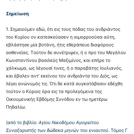
Σημείωση
1. Σημειούμεν εδώ, ότι εις τους πόδας του ανδριάντος
του Kυρίου ον κατεσκεύασεν η αιμορροούσα αύτη,
εβλάστησε μία βοτάνη, ήτις εθεράπευε διαφόρους
ασθενείας. Tούτον δε συνέτριψεν, ή ο προ του Mεγάλου
Kωνσταντίνου βασιλεύς Mαξιμίνος, και επήρε το
χάλκωμα, ως λέγουσί τινες, ή ο παραβάτης Iουλιανός,
και έβαλεν αντ’ εκείνου τον ανδριάντα του Διός, ως
λέγει ανώνυμός τις. Ότι δε κατά συγκατάβασιν εδέχθη
τούτον ο Kύριος όρα εις τα προλεγόμενα της
Oικουμενικής Eβδόμης Συνόδου εν τω ημετέρω
Πηδαλίω.
(από το βιβλίο:
Αγίου Νικοδήμου Αγιορείτου
Συναξαριστής των δώδεκα μηνών του ενιαυτού
. Τόμος Γ