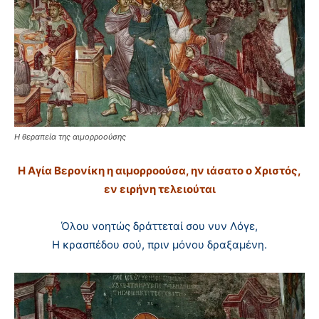
Η θεραπεία της αιμορροούσης
H Aγία Bερονίκη η αιμορροούσα, ην ιάσατο ο Xριστός,
εν ειρήνη τελειούται
Όλου νοητώς δράττεταί σου νυν Λόγε,
H κρασπέδου σού, πριν μόνου δραξαμένη.