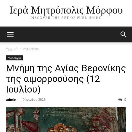
Ιερά Μητρόπολις Μόρφου
DISCOVER THE ART OF PUBLISHING
Αρχική
Αγιολόγιο
Αγιολόγιο
Μνήμη της Αγίας Βερονίκης
της αιμορροούσης (12
Ιουλίου)
admin
-
10 Ιουλίου 2026
0