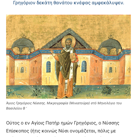
Γρηγόριον δεκάτη θανάτου κνέφας αμφεκάλυψεν.
Άγιος Γρηγόριος Νύσσης. Μικρογραφία (Μινιατούρα) στό Μηνολόγιο του
Βασιλείου Β ‘
Oύτος ο εν Aγίοις Πατήρ ημών Γρηγόριος, ο Νύσσης
Eπίσκοπος (ήτις κοινώς Νύσι ονομάζεται, πόλις με