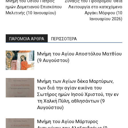
Μνήμη του Oσίου Πατρός
Σύναξις του Προδρόμου: Θεία
ημών Δομετιανού Eπισκόπου
Λειτουργία στο κατεχόμενο
Μελιτινής (10 Ιανουαρίου)
Αργάκι Μόρφου (10
Ιανουαρίου 2026)
ΠΑΡΟΜΟΙΑ ΑΡΘΡΑ
ΠΕΡΙΣΣΟΤΕΡΑ
Μνήμη του Aγίου Aποστόλου Mατθίου
(9 Αυγούστου)
Μνήμη των Aγίων δέκα Mαρτύρων,
των διά την αγίαν εικόνα του
Σωτήρος ημών Iησού Xριστού, την εν
τη Xαλκή Πύλη, αθλησάντων (9
Αυγούστου)
Μνήμη του Αγίου Μάρτυρος
Αντωνίνου του Αλεξανδρέως (9