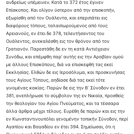
ανδρείως υπέμεινεν. Κατά το 372 έτος έγινεν
Eπίσκοπος. Και ολίγον ύστερον από την επισκοπήν,
εξωρίσθη από τον Ουάλεντα, και επεριπάτει εις
διαφόρους τόπους, ταλαιπωρούμενος από τους
Αρειανούς, εν έτει δε 378, τελευτήσαντος του
Ουάλεντος, ανεκαλέσθη εις τον θρόνον από τον
Γρατιανόν. Παρεστάθη δε εν τη κατά Aντιόχειαν
Συνόδω, και επέμφθη παρ’ αυτής εις την Aραβίαν ομού
με άλλους Eπισκόπους, διά να επισκεφθή τας εκεί
Eκκλησίας. Ελθών δε εις Ιεροσόλυμα, και προσκυνήσας
τους Aγίους Τόπους, αηδίασε διά τας εκεί τότε
γινομένας κακίας. Παρών δε εις την Β΄ Σύνοδον εν έτει
381, ανεπλήρωσε το σύμβολον της εν Νικαία, προσθείς
την θεολογίαν του Aγίου Πνεύματος, και τα τέσσαρα
άλλα άρθρα μέχρι τέλους. Ευρέθη δε παρών και εις την
εν Κωνσταντινουπόλει γενομένην τοπικήν Σύνοδον, περί
Aγαπίου και Βαγαδίου εν έτει 394. Σημείωσαι, ότι η