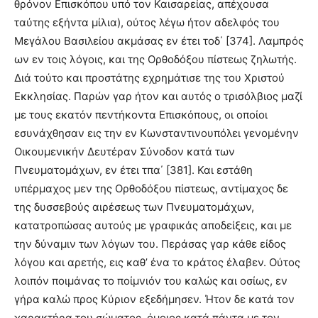
θρόνον Eπισκόπου υπό τον Καισαρείας, απέχουσα
ταύτης εξήντα μίλια), ούτος λέγω ήτον αδελφός του
Μεγάλου Βασιλείου ακμάσας εν έτει τοδ΄ [374]. Λαμπρός
ων εν τοις λόγοις, και της Ορθοδόξου πίστεως ζηλωτής.
Διά τούτο και προστάτης εχρημάτισε της του Χριστού
Eκκλησίας. Παρών γαρ ήτον και αυτός ο τρισόλβιος μαζί
με τους εκατόν πεντήκοντα Eπισκόπους, οι οποίοι
εσυνάχθησαν εις την εν Κωνσταντινουπόλει γενομένην
Οικουμενικήν Δευτέραν Σύνοδον κατά των
Πνευματομάχων, εν έτει τπα΄ [381]. Και εστάθη
υπέρμαχος μεν της Ορθοδόξου πίστεως, αντίμαχος δε
της δυσσεβούς αιρέσεως των Πνευματομάχων,
κατατροπώσας αυτούς με γραφικάς αποδείξεις, και με
την δύναμιν των λόγων του. Περάσας γαρ κάθε είδος
λόγου και αρετής, εις καθ’ ένα το κράτος έλαβεν. Ούτος
λοιπόν ποιμάνας το ποίμνιόν του καλώς και οσίως, εν
γήρα καλώ προς Κύριον εξεδήμησεν. Ήτον δε κατά τον
χαρακτήρα του σώματος, όμοιος κατά πάντα με τον