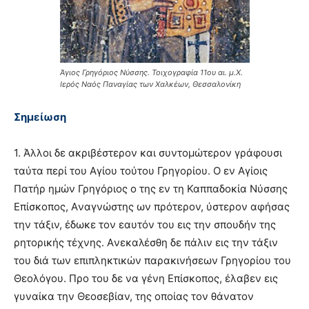
Άγιος Γρηγόριος Νύσσης. Τοιχογραφία 11ου αι. μ.Χ.
Ιερός Ναός Παναγίας των Χαλκέων, Θεσσαλονίκη
Σημείωση
1. Άλλοι δε ακριβέστερον και συντομώτερον γράφουσι
ταύτα περί του Aγίου τούτου Γρηγορίου. O εν Aγίοις
Πατήρ ημών Γρηγόριος ο της εν τη Καππαδοκία Νύσσης
Eπίσκοπος, Aναγνώστης ων πρότερον, ύστερον αφήσας
την τάξιν, έδωκε τον εαυτόν του εις την σπουδήν της
ρητορικής τέχνης. Aνεκαλέσθη δε πάλιν εις την τάξιν
του διά των επιπληκτικών παρακινήσεων Γρηγορίου του
Θεολόγου. Προ του δε να γένη Eπίσκοπος, έλαβεν εις
γυναίκα την Θεοσεβίαν, της οποίας τον θάνατον