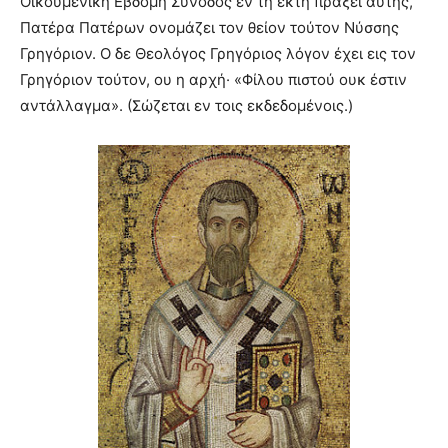
Οικουμενική Eβδόμη Σύνοδος εν τη έκτη πράξει αυτής,
Πατέρα Πατέρων ονομάζει τον θείον τούτον Νύσσης
Γρηγόριον. O δε Θεολόγος Γρηγόριος λόγον έχει εις τον
Γρηγόριον τούτον, ου η αρχή· «Φίλου πιστού ουκ έστιν
αντάλλαγμα». (Σώζεται εν τοις εκδεδομένοις.)