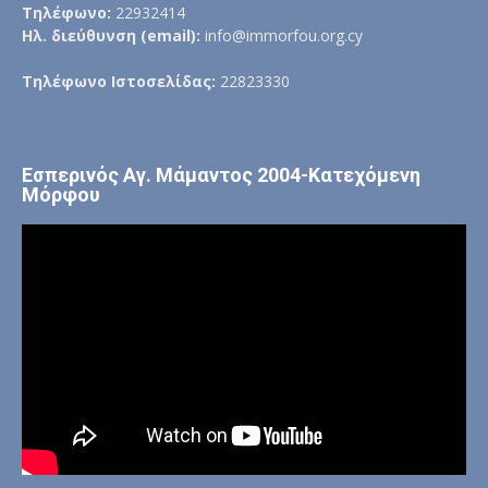
Τηλέφωνο:
22932414
Ηλ. διεύθυνση (email):
info@immorfou.org.cy
Τηλέφωνο Ιστοσελίδας:
22823330
Εσπερινός Αγ. Μάμαντος 2004-Κατεχόμενη
Μόρφου