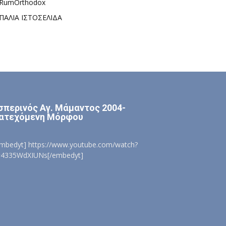
RumOrthodox
ΠΑΛΙΑ ΙΣΤΟΣΕΛΙΔΑ
σπερινός Αγ. Μάμαντος 2004-
ατεχόμενη Μόρφου
embedyt] https://www.youtube.com/watch?
=4335WdXIUNs[/embedyt]