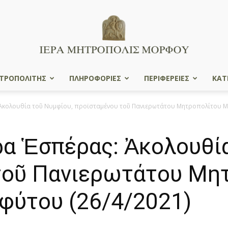
ΤΡΟΠΟΛΙΤΗΣ
ΠΛΗΡΟΦΟΡΙΕΣ
ΠΕΡΙΦΕΡΕΙΕΣ
ΚΑΤ
Ιερά
Ἀκολουθία τοῦ Νυμφίου, προϊσταμένου τοῦ Πανιερωτάτου Μητροπολίτου Μό
α Ἑσπέρας: Ἀκολουθία
Μητρόπολις
τοῦ Πανιερωτάτου Μη
φύτου (26/4/2021)
Μόρφου