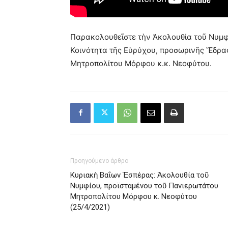
Παρακολουθεῖστε τὴν Ἀκολουθία τοῦ Νυμφί
Κοινότητα τῆς Εὺρύχου, προσωρινῆς Ἕδρα
Μητροπολίτου Μόρφου κ.κ. Νεοφύτου.
Προηγούμενο άρθρο
Κυριακὴ Βαΐων Ἑσπέρας: Ἀκολουθία τοῦ
Νυμφίου, προϊσταμένου τοῦ Πανιερωτάτου
Μητροπολίτου Μόρφου κ. Νεοφύτου
(25/4/2021)