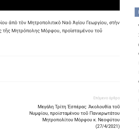
ου ἀπὸ τὸν Μητροπολιτικὸ Ναὸ Ἁγίου Γεωργίου, στὴν
ς τῆς Μητρὀπολης Μόρφου, προϊσταμένου τοῦ
Επόμενο άρθρο
Μεγάλη Τρίτη Ἑσπέρας: Ἀκολουθία τοῦ
Νυμφίου, προϊσταμένου τοῦ Πανιερωτάτου
Μητροπολίτου Μόρφου κ. Νεοφύτου
(27/4/2021)