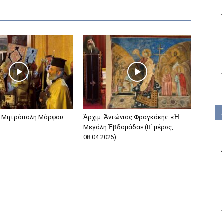
ν Μητρόπολη Μόρφου
Ἀρχιμ. Ἀντώνιος Φραγκάκης: «Ἡ
Μεγάλη Ἑβδομάδα» (Β΄ μέρος,
08.04.2026)