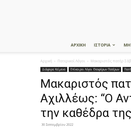
ΑΡΧΙΚΗ
ΙΣΤΟΡΙΑ
ΜΗ
Αρχική
Πατερικοί Λόγοι
Μακαριστός πατήρ Σάββ
Διάφορα Κείμενα
Επίκαιροι Λόγοι Θεοφόρων Πατέρων
Πατή
Μακαριστός πατ
Αχιλλέως: “Ο Αν
την καθέδρα της
30 Σεπτεμβρίου 2022