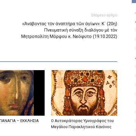
Επόμενο άρθρο
«Ἀνάβοντας τὸν ἀναπτήρα τῶν ἁγίων»: Κ΄ (20η)
Πνευματικὴ σύναξη διαλόγου μὲ τὸν
Μητροπολίτη Μόρφου κ. Νεόφυτo (19.10.2022)
 ΠΑΝΑΓΙΑ – ΕΚΚΛΗΣΙΑ
Ο Αυτοκράτορας Υμνογράφος του
Μεγάλου Παρακλητικού Κανόνος