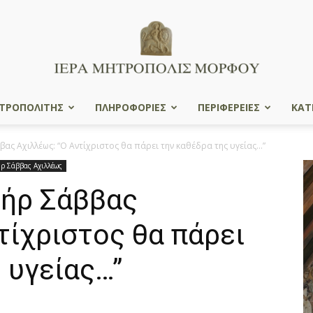
ΤΡΟΠΟΛΙΤΗΣ
ΠΛΗΡΟΦΟΡΙΕΣ
ΠΕΡΙΦΕΡΕΙΕΣ
ΚΑΤ
Ιερά
ας Αχιλλέως: “Ο Αντίχριστος θα πάρει την καθέδρα της υγείας…”
ρ Σάββας Αχιλλέως
ήρ Σάββας
Μητρόπολις
τίχριστος θα πάρει
 υγείας…”
Μόρφου