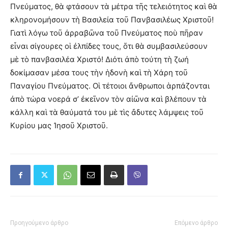
Πνεύματος, θὰ φτάσουν τὰ μέτρα τῆς τελειότητος καὶ θὰ
κληρονομήσουν τὴ Βασιλεία τοῦ Πανβασιλέως Χριστοῦ!
Γιατὶ λόγω τοῦ ἀρραβῶνα τοῦ Πνεύματος ποὺ πῆραν
εἶναι σίγουρες οἱ ἐλπίδες τους, ὅτι θὰ συμβασιλεύσουν
μὲ τὸ πανβασιλέα Χριστό! Διότι ἀπὸ τούτη τὴ ζωή
δοκίμασαν μέσα τους τὴν ἡδονὴ καὶ τὴ Χάρη τοῦ
Παναγίου Πνεύματος. Οἱ τέτοιοι ἄνθρωποι ἁρπάζονται
ἀπὸ τώρα νοερά σ’ ἐκεῖνον τὸν αἰῶνα καὶ βλέπουν τὰ
κάλλη καὶ τὰ θαύματά του μὲ τὶς ἄδυτες λάμψεις τοῦ
Κυρίου μας Ἰησοῦ Χριστοῦ.
Προηγούμενο άρθρο
Επόμενο άρθρο