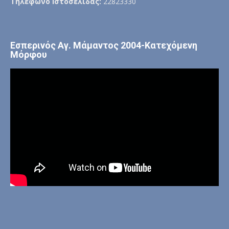
Τηλέφωνο Ιστοσελίδας:
22823330
Εσπερινός Αγ. Μάμαντος 2004-Κατεχόμενη
Μόρφου