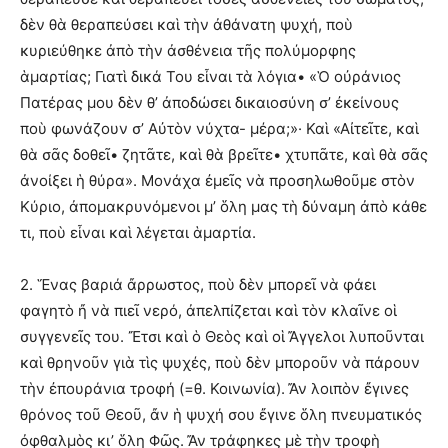
δὲν θὰ θεραπεύσει καὶ τὴν ἀθάνατη ψυχή, ποὺ
κυριεύθηκε ἀπὸ τὴν ἀσθένεια τῆς πολύμορφης
ἁμαρτίας; Γιατὶ δικά Του εἶναι τὰ λόγια• «Ὁ οὐράνιος
Πατέρας μου δὲν θ’ ἀποδώσει δικαιοσύνη σ’ ἐκείνους
ποὺ φωνάζουν σ’ Αὐτὸν νύχτα- μέρα;»· Καὶ «Αἰτεῖτε, καὶ
θὰ σᾶς δοθεῖ• ζητᾶτε, καὶ θὰ βρεῖτε• χτυπᾶτε, καὶ θὰ σᾶς
ἀνοίξει ἡ θύρα». Μονάχα ἐμεῖς νὰ προσηλωθοῦμε στὸν
Κύριο, ἀπομακρυνόμενοι μ’ ὅλη μας τὴ δύναμη ἀπὸ κάθε
τι, ποὺ εἶναι καὶ λέγεται ἁμαρτία.
2. Ἕνας βαριά ἄρρωστος, ποὺ δὲν μπορεῖ νὰ φάει
φαγητὸ ἤ νὰ πιεῖ νερό, ἀπελπίζεται καὶ τὸν κλαῖνε οἱ
συγγενεῖς του. Ἔτσι καὶ ὁ Θεὸς καὶ οἱ Ἄγγελοι λυποῦνται
καὶ θρηνοῦν γιὰ τὶς ψυχές, ποὺ δὲν μποροῦν νὰ πάρουν
τὴν ἐπουράνια τροφή (=θ. Κοινωνία). Ἄν λοιπὸν ἔγινες
θρόνος τοῦ Θεοῦ, ἄν ἡ ψυχή σου ἔγινε ὅλη πνευματικός
ὀφθαλμὸς κι’ ὅλη Φῶς. Ἄν τράφηκες μὲ τὴν τροφὴ