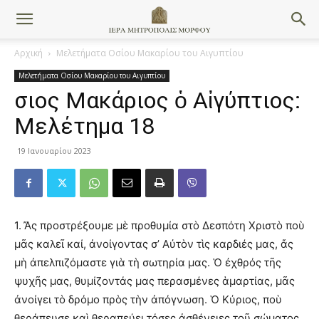
Αρχική
Μελετήματα Οσίου Μακαρίου του Αιγυπτίου
Μελετήματα Οσίου Μακαρίου του Αιγυπτίου
Ὅσιος Μακάριος ὁ Αἰγύπτιος:
Mελέτημα 18
19 Ιανουαρίου 2023
1. Ἄς προστρέξουμε μὲ προθυμία στὸ Δεσπότη Χριστὸ ποὺ
μᾶς καλεῖ καί, ἀνοίγοντας σ’ Αὐτὸν τὶς καρδιές μας, ἄς
μὴ ἀπελπιζόμαστε γιὰ τὴ σωτηρία μας. Ὁ ἐχθρός τῆς
ψυχῆς μας, θυμίζοντάς μας περασμένες ἁμαρτίας, μᾶς
ἀνοίγει τὸ δρόμο πρὸς τὴν ἀπόγνωση. Ὁ Κύριος, ποὺ
θεράπευσε καὶ θεραπεύει τόσες ἀσθένειες τοῦ σώματος,