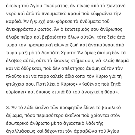
ἐκείνη τοῦ Ἁγίου Πνεύματος, ἄν πίνεις ἀπὸ τὸ ζωντανὸ
νερὸ καὶ ἀπὸ τὸ πνευματικὸ κρασί ποὺ εὐφραίνει τὴν
καρδιά. Ἄν ἡ ψυχή σου φόρεσε τὰ ἐνδύματα τοῦ
ἀνεκφράστου φωτός. Ἄν ὁ ἐσωτερικός σου ἄνθρωπος
ἔλαβε πεῖρα καὶ βεβαιότητα ὅλων αὐτῶν, τότε ζεῖς ἀπὸ
τώρα τὴν πραγματικὴ αἰώνια ζωὴ καὶ ἀναπαύεσαι ἀπὸ
τώρα μαζὶ μὲ τὸ Δεσπότη Χριστό! Ἄν ὅμως ἀκόμη δὲν τὰ
ἔλαβες αὐτά, οὔτε τὰ ἔκανες κτῆμα σου, νὰ κλαίς θερμὰ
καὶ νὰ όδύρεσαι, ποὺ δὲν απέκτησες ἀκόμη αὐτὸν τὸν
πλοῦτο καὶ νὰ παρακαλεῖς ἀδιάκοπα τὸν Κύριο γιὰ τὴ
φτώχεια σου. Γιατὶ λέει ὁ Κύριος• «Καθένας ποὺ ζητᾶ
εὐρίσκει• καὶ ὅποιος κτυπᾶ θὰ τοῦ ἀνοιχτεῖ ἡ θύρα».
3. Ἄν τὸ λάδι ἐκεῖνο τῶν προφητῶν ἔδινε τὸ βασιλικὸ
ἀξίωμα, πόσο περισσότερο ἐκεῖνοι ποὺ χρίονται στὸν
ἐσωτερικὸ ἄνθρωπο μὲ το ἁγιαστικὸ λάδι τῆς
ἀγαλλιάσεως καὶ δέχονται τὸν ἀρραβῶνα τοῦ Ἁγίου