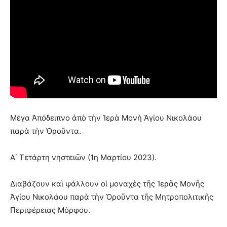
Μέγα Ἀπόδειπνο ἀπὸ τὴν Ἱερὰ Μονὴ Ἁγίου Νικολάου
παρὰ τὴν Ὀροῦντα.
Α΄ Τετάρτη νηστειῶν (1η Μαρτίου 2023).
Διαβάζουν καὶ ψάλλουν οἱ μοναχὲς τῆς Ἱερᾶς Μονῆς
Ἁγίου Νικολάου παρὰ τὴν Ὀροῦντα τῆς Μητροπολιτικῆς
Περιφέρειας Μόρφου.