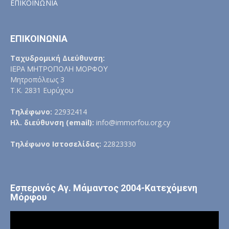
ΕΠΙΚΟΙΝΩΝΙΑ
ΕΠΙΚΟΙΝΩΝΙΑ
Ταχυδρομική Διεύθυνση:
ΙΕΡΑ ΜΗΤΡΟΠΟΛΗ ΜΟΡΦΟΥ
Μητροπόλεως 3
Τ.Κ. 2831 Ευρύχου
Τηλέφωνο:
22932414
Ηλ. διεύθυνση (email):
info@immorfou.org.cy
Τηλέφωνο Ιστοσελίδας:
22823330
Εσπερινός Αγ. Μάμαντος 2004-Κατεχόμενη
Μόρφου