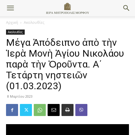
Αρχική
Ακολουθίες
Ακολουθίες
Μέγα Ἀπόδειπνο ἀπὸ τὴν
Ἱερὰ Μονὴ Ἁγίου Νικολάου
παρὰ τὴν Ὀροῦντα. Α΄
Τετάρτη νηστειῶν
(01.03.2023)
8 Μαρτίου 2023