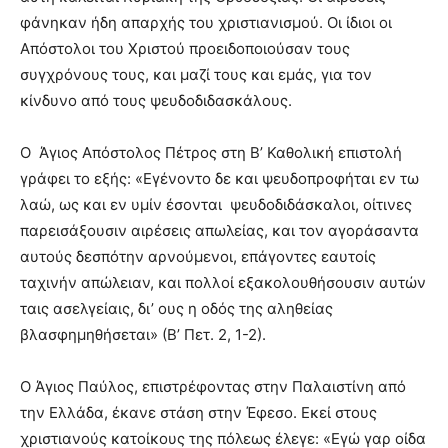
φάνηκαν ήδη απαρχής του χριστιανισμού. Οι ίδιοι οι
Απόστολοι του Χριστού προειδοποιούσαν τους
συγχρόνους τους, και μαζί τους και εμάς, για τον
κίνδυνο από τους ψευδοδιδασκάλους.
Ο Άγιος Απόστολος Πέτρος στη Β’ Καθολική επιστολή
γράφει το εξής: «Εγένοντο δε και ψευδοπροφήται εν τω
λαώ, ως και εν υμίν έσονται ψευδοδιδάσκαλοι, οίτινες
παρεισάξουσιν αιρέσεις απωλείας, και τον αγοράσαντα
αυτούς δεσπότην αρνούμενοι, επάγοντες εαυτοίς
ταχινήν απώλειαν, και πολλοί εξακολουθήσουσιν αυτών
ταις ασελγείαις, δι’ ους η οδός της αληθείας
βλασφημηθήσεται» (Β’ Πετ. 2, 1-2).
Ο Άγιος Παύλος, επιστρέφοντας στην Παλαιστίνη από
την Ελλάδα, έκανε στάση στην Έφεσο. Εκεί στους
χριστιανούς κατοίκους της πόλεως έλεγε: «Εγώ γαρ οίδα