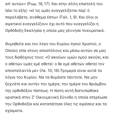
απ’ αυτών» (Ρωμ. 16, 17). Και στην άλλη επιστολή του
λέει το εξής: «εί τις υμάς ευαγγελίζεται παρ’ ό
παρελάβετε, ανάθεμα έστω» (Γαλ. 1, 9). Και όλοι οι
αιρετικοί ευαγγελίζουν όχι αυτό που ευαγγελίζει η
Ορθόδοξη Εκκλησία η οποία μας γέννησε πνευματικά.
Θυμηθείτε και τον λόγο του Κυρίου Ιησού Χριστού, ο
Οποίος είπε στους αποστόλους και μέσω αυτών σε μας
τους διαδόχους τους: «Ο ακούων υμών εμού ακούει, και
ο αθετών υμάς εμέ αθετεί· ο δε εμέ αθετών αθετεί τον
αποστείλαντά με» (Λκ. 10, 16).Τρομερά είναι αυτά τα
λόγια του Κυρίου. Να τα θυμάστε πάντοτε. Να μην
ξεχνάτε και αυτήν την ημέρα, την ημέρα του θριάμβου
της ορθοδόξου πίστεως. Η πίστη αυτή διατυπώθηκε
οριστικά στην Ζ’ Οικουμενική Σύνοδο η οποία στερέωσε
την Ορθοδοξία και καταπάτησε όλες τις αιρέσεις και τα
σχίσματα.