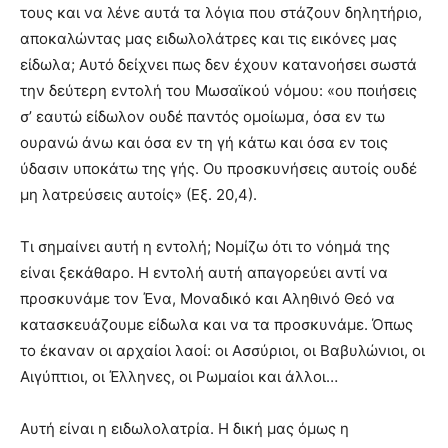
τους και να λένε αυτά τα λόγια που στάζουν δηλητήριο,
αποκαλώντας μας ειδωλολάτρες και τις εικόνες μας
είδωλα; Αυτό δείχνει πως δεν έχουν κατανοήσει σωστά
την δεύτερη εντολή του Μωσαϊκού νόμου: «ου ποιήσεις
σ’ εαυτώ είδωλον ουδέ παντός ομοίωμα, όσα εν τω
ουρανώ άνω και όσα εν τη γή κάτω και όσα εν τοις
ύδασιν υποκάτω της γής. Ου προσκυνήσεις αυτοίς ουδέ
μη λατρεύσεις αυτοίς» (Εξ. 20,4).
Τι σημαίνει αυτή η εντολή; Νομίζω ότι το νόημά της
είναι ξεκάθαρο. Η εντολή αυτή απαγορεύει αντί να
προσκυνάμε τον Ένα, Μοναδικό και Αληθινό Θεό να
κατασκευάζουμε είδωλα και να τα προσκυνάμε. Όπως
το έκαναν οι αρχαίοι λαοί: οι Ασσύριοι, οι Βαβυλώνιοι, οι
Αιγύπτιοι, οι Έλληνες, οι Ρωμαίοι και άλλοι…
Αυτή είναι η ειδωλολατρία. Η δική μας όμως η