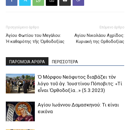
Προηγούμενο άρθρο
Επόμενο άρθρο
Ἁγίου Φωτίου του Μεγάλου:
Αγίου Νικολάου Αχρίδος:
Ἡ καθαρότης τῆς Ὀρθοδοξίας
Κυριακή της Ορθοδοξίας
ΠΑΡΟΜΟΙΑ ΑΡΘΡΑ
ΠΕΡΙΣΣΟΤΕΡΑ
Ὁ Μόρφου Νεόφυτος διαβάζει τὸν
λόγο τοῦ ἁγ. Ἰουστίνου Πόποβιτς: «Τί
εἶναι Ὀρθοδοξία…» (5.3.2023)
Αγίου Ιωάννου Δαμασκηνού: Τι είναι
εικόνα