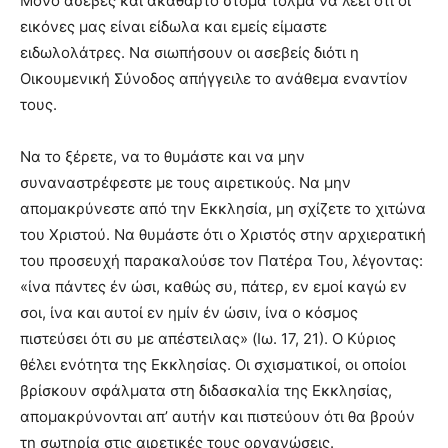
Μόνο ασεβές και ακάθαρτο στόμα τολμά να λέει ότι οι
εικόνες μας είναι είδωλα και εμείς είμαστε
ειδωλολάτρες. Να σιωπήσουν οι ασεβείς διότι η
Οικουμενική Σύνοδος απήγγειλε το ανάθεμα εναντίον
τους.
Να το ξέρετε, να το θυμάστε και να μην
συναναστρέφεστε με τους αιρετικούς. Να μην
απομακρύνεστε από την Εκκλησία, μη σχίζετε το χιτώνα
του Χριστού. Να θυμάστε ότι ο Χριστός στην αρχιερατική
του προσευχή παρακαλούσε τον Πατέρα Του, λέγοντας:
«ίνα πάντες έν ώσι, καθώς συ, πάτερ, εν εμοί καγώ εν
σοι, ίνα και αυτοί εν ημίν έν ώσιν, ίνα ο κόσμος
πιστεύσει ότι συ με απέστειλας» (Ιω. 17, 21). Ο Κύριος
θέλει ενότητα της Εκκλησίας. Οι σχισματικοί, οι οποίοι
βρίσκουν σφάλματα στη διδασκαλία της Εκκλησίας,
απομακρύνονται απ’ αυτήν και πιστεύουν ότι θα βρούν
τη σωτηρία στις αιρετικές τους οργανώσεις.