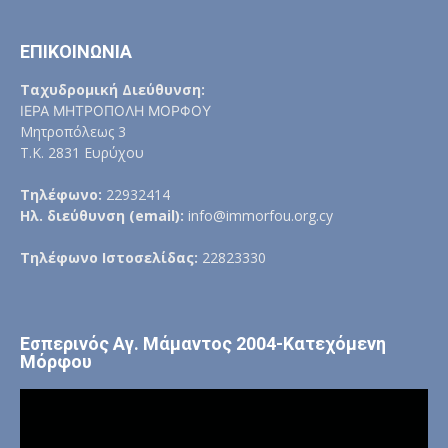
ΕΠΙΚΟΙΝΩΝΙΑ
Ταχυδρομική Διεύθυνση:
ΙΕΡΑ ΜΗΤΡΟΠΟΛΗ ΜΟΡΦΟΥ
Μητροπόλεως 3
Τ.Κ. 2831 Ευρύχου
Τηλέφωνο:
22932414
Ηλ. διεύθυνση (email):
info@immorfou.org.cy
Τηλέφωνο Ιστοσελίδας:
22823330
Εσπερινός Αγ. Μάμαντος 2004-Κατεχόμενη
Μόρφου