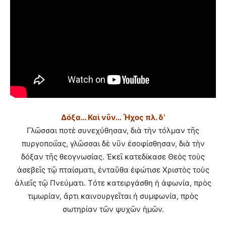
Δόξα… Καὶ νῦν…
Ἦχος πλ. δ’
Γλῶσσαι ποτὲ συνεχύθησαν, διὰ τὴν τόλμαν τῆς
πυργοποιΐας, γλῶσσαι δὲ νῦν ἐσοφίσθησαν, διὰ τὴν
δόξαν τῆς θεογνωσίας. Ἐκεῖ κατεδίκασε Θεὸς τοὺς
ἀσεβεῖς τῷ πταίσματι, ἐνταῦθα ἐφώτισε Χριστὸς τοὺς
ἁλιεῖς τῷ Πνεύματι. Τότε κατειργάσθη ἡ ἀφωνία, πρὸς
τιμωρίαν, ἄρτι καινουργεῖται ἡ συμφωνία, πρὸς
σωτηρίαν τῶν ψυχῶν ἡμῶν.