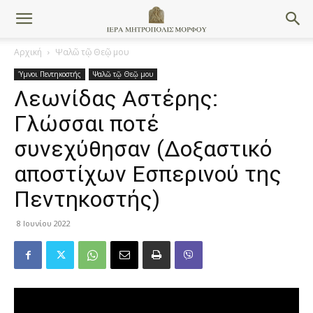
Αρχική
Ψαλῶ τῷ Θεῷ μου
Ύμνοι Πεντηκοστής
Ψαλῶ τῷ Θεῷ μου
Λεωνίδας Αστέρης:
Γλώσσαι ποτέ
συνεχύθησαν (Δοξαστικό
αποστίχων Εσπερινού της
Πεντηκοστής)
8 Ιουνίου 2022