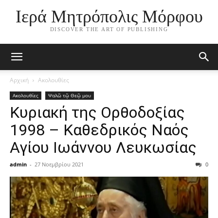
Ιερά Μητρόπολις Μόρφου
DISCOVER THE ART OF PUBLISHING
Αρχική
Ακολουθίες
Ακολουθίες
Ψαλῶ τῷ Θεῷ μου
Κυριακή της Ορθοδοξίας
1998 – Καθεδρικός Ναός
Αγίου Ιωάννου Λευκωσίας
admin
-
27 Νοεμβρίου 2021
0