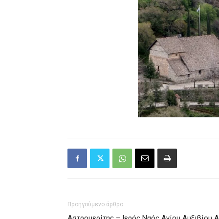
Προηγούμενο άρθρο
Αστρομερίτης – Ιερός Ναός Αγίου Αυξιβίου Α