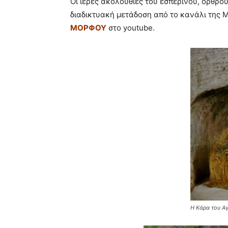
Οι ιερές ακολουθίες του εσπερινού, όρθρο
διαδικτυακή μετάδοση από το κανάλι τη
ΜΟΡΦΟΥ
στο youtube.
Η Κάρα του Αγ