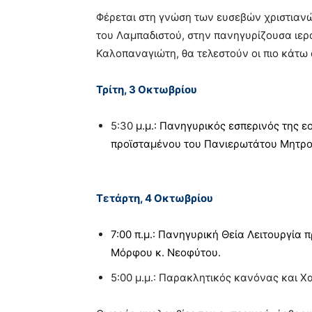
Φέρεται στη γνώση των ευσεβών χριστιανώ
του Λαμπαδιστού, στην πανηγυρίζουσα ιερ
Καλοπαναγιώτη, θα τελεστούν οι πιο κάτω
Τρίτη
,
3
Οκτωβρίου
5:30
μ
.
μ.: Πανηγυρικός
εσ
π
ερινός της ε
π
ροϊσταμένου του
Πανιερωτάτου Μητρ
Τετάρτη
, 4
Οκτωβρίου
7:00 π.
μ
.: Πανηγυρική Θεία Λειτουργία
π
Μόρφου κ
.
Νεοφύτου
.
5:00
μ
.
μ
.: Παρακλητικός κανόνας και Χ