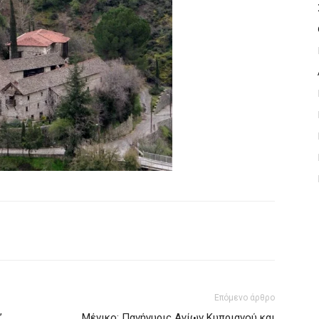
Επόμενο άρθρο
’
Μένικο: Πανήγυρις Αγίων Κυπριανού και