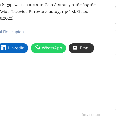
Ἀρχιμ. Φωτίου κατὰ τὴ Θεία Λειτουργία τῆς ἑορτῆς
Ἁγίου Γεωργίου Ροτόντας, μετόχι τῆς Ἱ.Μ. Ὁσίου
6.2022).
αὶ Πορφυρίου
LinkedIn
WhatsApp
Email
Επόμενο άρθρο