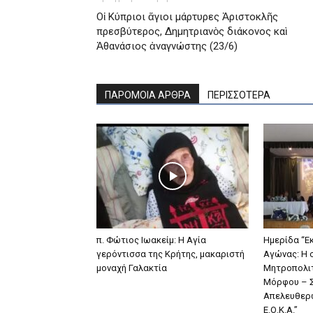
Οἰ Κύπριοι ἅγιοι μάρτυρες Ἀριστοκλῆς
πρεσβύτερος, Δημητριανὸς διάκονος καὶ
Ἀθανάσιος ἀναγνώστης (23/6)
ΠΑΡΟΜΟΙΑ ΑΡΘΡΑ
ΠΕΡΙΣΣΟΤΕΡΑ
π. Φώτιος Ιωακείμ: Η Αγία
Ημερίδα “Εκ
γερόντισσα της Κρήτης, μακαριστή
Αγώνας: Η 
μοναχή Γαλακτία
Μητροπολιτ
Μόρφου – 
Απελευθερ
Ε.Ο.Κ.Α.”