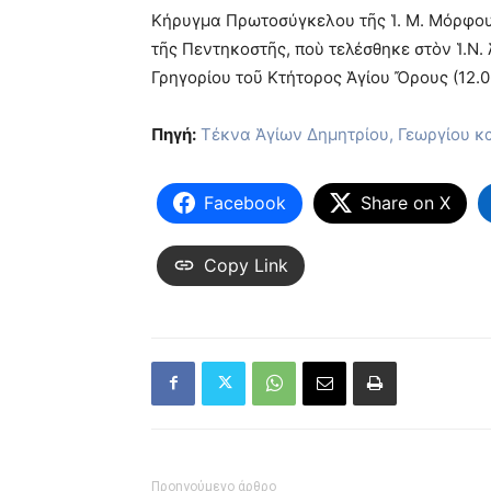
Κήρυγμα Πρωτοσύγκελου τῆς Ἱ. Μ. Μόρφου 
τῆς Πεντηκοστῆς, ποὺ τελέσθηκε στὸν Ἱ.Ν. 
Γρηγορίου τοῦ Κτήτορος Ἁγίου Ὄρους (12.0
Πηγή:
Τέκνα Ἁγίων Δημητρίου, Γεωργίου κ
Facebook
Share on X
Copy Link
Προηγούμενο άρθρο