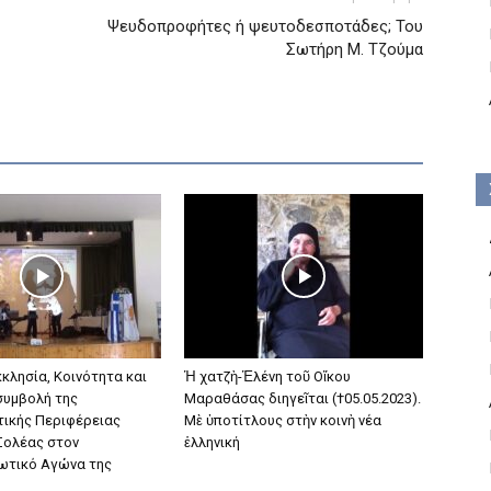
Ψευδοπροφήτες ή ψευτοδεσποτάδες; Του
Σωτήρη Μ. Τζούμα
κλησία, Κοινότητα και
Ἡ χατζὴ-Ἑλένη τοῦ Οἴκου
συμβολή της
Μαραθάσας διηγεῖται (†05.05.2023).
ικής Περιφέρειας
Μὲ ὑποτίτλους στὴν κοινὴ νέα
Σολέας στον
ἑλληνική
ωτικό Αγώνα της