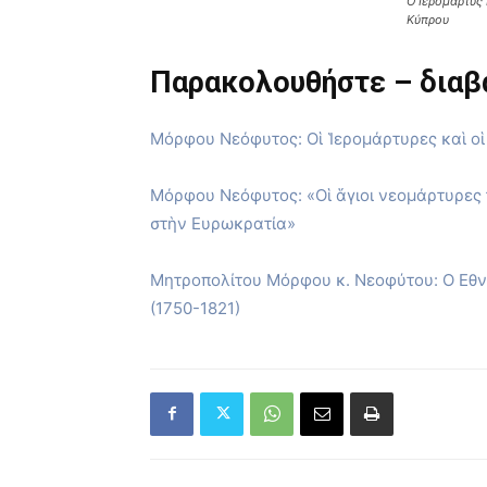
Ο Ιερομάρτυς
Κύπρου
Παρακολουθήστε – διαβ
Μόρφου Νεόφυτος: Οἱ Ἱερομάρτυρες καὶ οἱ
Μόρφου Νεόφυτος: «Οἱ ἅγιοι νεομάρτυρε
στὴν Ευρωκρατία»
Μητροπολίτου Μόρφου κ. Νεοφύτου: Ο Εθ
(1750-1821)