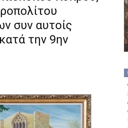
τροπολίτου
ων συν αυτοίς
κατά την 9ην