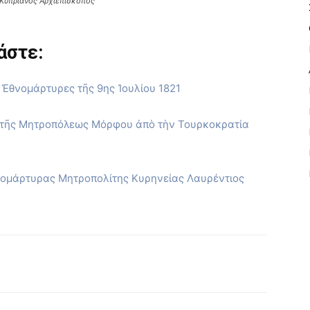
 Κυπριανός Αρχιεπίσκοπος
άστε:
 Ἐθνομάρτυρες τῆς 9ης Ἰουλίου 1821
ς τῆς Μητροπόλεως Μόρφου ἀπὸ τὴν Τουρκοκρατία
νομάρτυρας Μητροπολίτης Κυρηνείας Λαυρέντιος