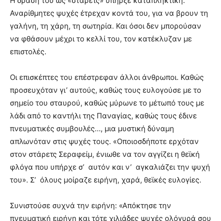
Η δράση του ως «στάρετς» υπήρξε καταπληκτική.
Αναρίθμητες ψυχές έτρεχαν κοντά του, για να βρουν τη
γαλήνη, τη χάρη, τη σωτηρία. Και όσοι δεν μπορούσαν
να φθάσουν μέχρι το κελλί του, τον κατέκλυζαν με
επιστολές.
Οι επισκέπτες του επέστρεφαν άλλοι άνθρωποι. Καθώς
προσευχόταν γι’ αυτούς, καθώς τους ευλογούσε με το
σημείο του σταυρού, καθώς μύρωνε το μέτωπό τους με
λάδι από το καντήλι της Παναγίας, καθώς τους έδινε
πνευματικές συμβουλές…, μια μυστική δύναμη
απλωνόταν στις ψυχές τους. «Οποιοσδήποτε ερχόταν
στον στάρετς Σεραφείμ, ένιωθε να τον αγγίζει η θεϊκή
φλόγα που υπήρχε σ’ αυτόν και ν’ αγκαλιάζει την ψυχή
του». Σ’ όλους μοίραζε ειρήνη, χαρά, θεϊκές ευλογίες.
Συνιστούσε συχνά την ειρήνη: «Απόκτησε την
πνευματική ειρήνη και τότε χιλιάδες ψυχές ολόγυρά σου