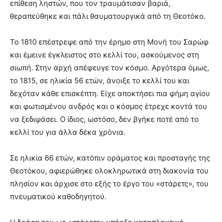
επίθεση ληστών, που τον τραυμάτισαν βαριά,
θεραπεύθηκε και πάλι θαυματουργικά από τη Θεοτόκο.
Το 1810 επέστρεψε από την έρημο στη Μονή του Σαρώφ
και έμεινε έγκλειστος στο κελλί του, ασκούμενος στη
σιωπή. Στην αρχή απέφευγε τον κόσμο. Αργότερα όμως,
το 1815, σε ηλικία 56 ετών, άνοιξε το κελλί του και
δεχόταν κάθε επισκέπτη. Είχε αποκτήσει πια φήμη αγίου
και φωτισμένου ανδρός και ο κόσμος έτρεχε κοντά του
να ξεδιψάσει. Ο ίδιος, ωστόσο, δεν βγήκε ποτέ από το
κελλί του για άλλα δέκα χρόνια.
Σε ηλικία 66 ετών, κατόπιν οράματος και προσταγής της
Θεοτόκου, αφιερώθηκε ολοκληρωτικά στη διακονία του
πλησίον και άρχισε στο εξής το έργο του «στάρετς», του
πνευματικού καθοδηγητού.