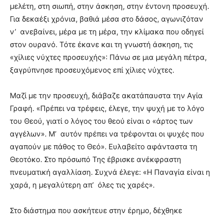
μελέτη, στη σιωπή, στην άσκηση, στην έντονη προσευχή.
Για δεκαέξι χρόνια, βαθιά μέσα στο δάσος, αγωνιζόταν
ν’ ανεβαίνει, μέρα με τη μέρα, την κλίμακα που οδηγεί
στον ουρανό. Τότε έκανε και τη γνωστή άσκηση, τις
«χίλιες νύχτες προσευχής»: Πάνω σε μια μεγάλη πέτρα,
ξαγρύπνησε προσευχόμενος επί χίλιες νύχτες.
Μαζί με την προσευχή, διάβαζε ακατάπαυστα την Αγία
Γραφή. «Πρέπει να τρέφεις, έλεγε, την ψυχή με το λόγο
του Θεού, γιατί ο λόγος του θεού είναι ο «άρτος των
αγγέλων». Μ’ αυτόν πρέπει να τρέφονται οι ψυχές που
αγαπούν με πάθος το Θεό». Ευλαβείτο αφάνταστα τη
Θεοτόκο. Στο πρόσωπό Της έβρισκε ανέκφραστη
πνευματική αγαλλίαση. Συχνά έλεγε: «Η Παναγία είναι η
χαρά, η μεγαλύτερη απ’ όλες τις χαρές».
Στο διάστημα που ασκήτευε στην έρημο, δέχθηκε