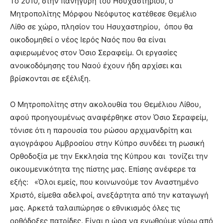
Το 2010, στην πανήγυρη του Ησυχαστηρίου, ο
Μητροπολίτης Μόρφου Νεόφυτος κατέθεσε Θεμέλιο
Λίθο σε χώρο, πλησίον του Ησυχαστηρίου, όπου θα
οικοδομηθεί ο νέος Ιερός Ναός που θα είναι
αφιερωμένος στον Όσιο Σεραφείμ. Οι εργασίες
ανοικοδόμησης του Ναού έχουν ήδη αρχίσει και
βρίσκονται σε εξέλιξη.
Ο Μητροπολίτης στην ακολουθία του Θεμέλιου Λίθου,
αφού προηγουμένως αναφέρθηκε στον Όσιο Σεραφείμ,
τόνισε ότι η παρουσία του ρώσου αρχιμανδρίτη και
αγιογράφου Αμβροσίου στην Κύπρο συνδέει τη ρωσική
Ορθοδοξία με την Εκκλησία της Κύπρου και τονίζει την
οικουμενικότητα της πίστης μας. Επίσης ανέφερε τα
εξής: «Όλοι εμείς, που κοινωνούμε τον Αναστημένο
Χριστό, είμεθα αδελφοί, ανεξάρτητα από την καταγωγή
μας. Αρκετά ταλαιπώρησε ο εθνικισμός όλες τις
ορθόδοξες πατρίδες. Είναι η ώρα να ενωθούμε γύρω από