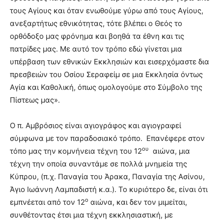
τους Αγίους και όταν ενωθούμε γύρω από τους Αγίους,
ανεξαρτήτως εθνικότητας, τότε βλέπει ο Θεός το
ορθόδοξο μας φρόνημα και βοηθά τα έθνη και τις
πατρίδες μας. Με αυτό τον τρόπο εδώ γίνεται μια
υπέρβαση των εθνικών Εκκλησιών και εισερχόμαστε δια
πρεσβειών του Οσίου Σεραφείμ σε μια Εκκλησία όντως
Αγία και Καθολική, όπως ομολογούμε στο Σύμβολο της
Πίστεως μας».
Ο π. Αμβρόσιος είναι αγιογράφος και αγιογραφεί
σύμφωνα με τον παραδοσιακό τρόπο. Επανέφερε στον
ου
τόπο μας την κομνήνεια τέχνη του 12
αιώνα, μια
τέχνη την οποία συναντάμε σε πολλά μνημεία της
Κύπρου, (π.χ. Παναγία του Άρακα, Παναγία της Ασίνου,
Άγιο Ιωάννη Λαμπαδιστή κ.α.). Το κυριότερο δε, είναι ότι
ο
εμπνέεται από τον 12
αιώνα, και δεν τον μιμείται,
συνθέτοντας έτσι μια τέχνη εκκλησιαστική, με