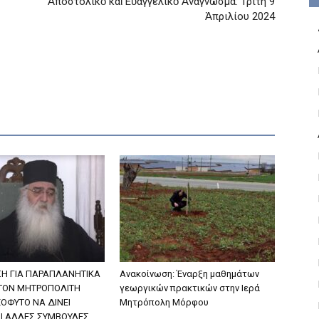
Ἀποστολικὸ καὶ Εὐαγγελικὸ Ἀνάγνωσμα: Τρίτη 9
Ἀπριλίου 2024
Η ΓΙΑ ΠΑΡΑΠΛΑΝΗΤΙΚΑ
Ανακοίνωση: Έναρξη μαθημάτων
 ΤΟΝ ΜΗΤΡΟΠΟΛΙΤΗ
γεωργικών πρακτικών στην Ιερά
ΟΦΥΤΟ ΝΑ ΔΙΝΕΙ
Μητρόπολη Μόρφου
ΑΙ ΑΛΛΕΣ ΣΥΜΒΟΥΛΕΣ