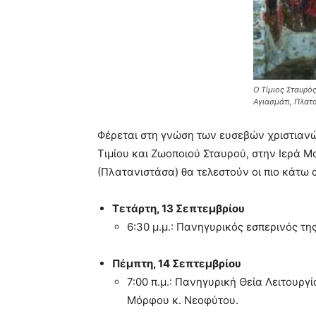
Ο Τίμιος Σταυρός
Αγιασμάτι, Πλατ
Φέρεται στη γνώση των ευσεβών χριστιανώ
Τιμίου και Ζωοποιού Σταυρού,
στην
Ιερά Μο
(Πλατανιστάσα)
θα τελεστούν οι πιο κάτω 
Τετάρτη, 13 Σεπτεμβρίου
6:30
μ
.
μ.:
Πανηγυρικός εσ
π
ερινός τη
Πέμπτη
, 14 Σεπτεμβρίου
7:00 π.
μ
.: Πανηγυρική Θεία Λειτουργί
Μόρφου κ
.
Νεοφύτου
.