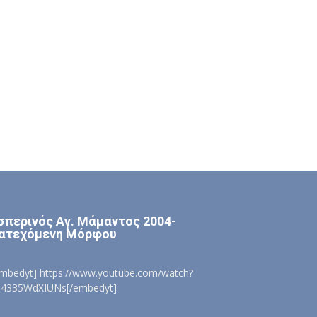
σπερινός Αγ. Μάμαντος 2004-
ατεχόμενη Μόρφου
embedyt] https://www.youtube.com/watch?
=4335WdXIUNs[/embedyt]