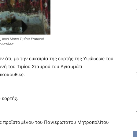
, Ιερά Μονή Τιμίου Σταυρού
ανιστάσα
ν ότι
,
με την ευκαιρία της εορτής της Υψώσεως του
νή του Τιμίου Σταυρού του Αγιασμάτι
ακολουθίες
:
ς εορτής.
α
π
ροϊσταμένου του Πανιερωτάτου Μητρο
π
ολίτου