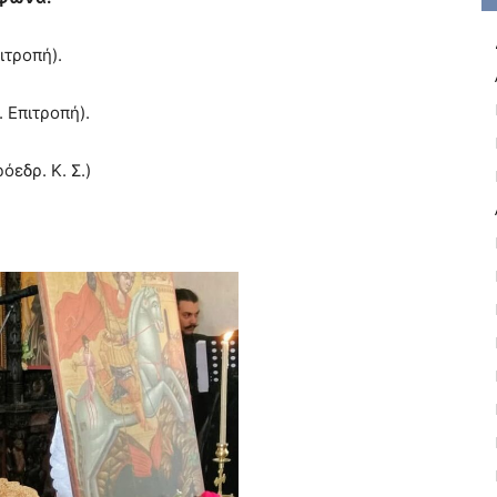
ιτροπή).
 Επιτροπή).
εδρ. Κ. Σ.)