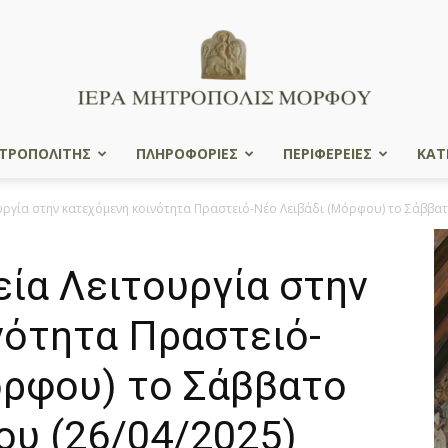
ΤΡΟΠΟΛΙΤΗΣ
ΠΛΗΡΟΦΟΡΙΕΣ
ΠΕΡΙΦΕΡΕΙΕΣ
ΚΑΤ
Ιερά
γία στην κατεχόμενη κοινότητα Πραστειό-Νέο Λειβάδι (Μόρφου) το Σάββατο
ία Λειτουργία στην
Μητρόπολις
νότητα Πραστειό-
όρφου) το Σάββατο
ου (26/04/2025)
Μόρφου