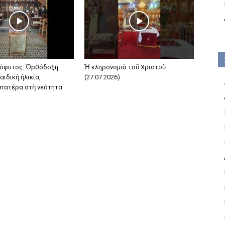
όφυτος: Ὀρθόδοξη
Ἡ κληρονομιὰ τοῦ Χριστοῦ
αιδικὴ ἡλικία,
(27.07.2026)
 πατέρα στὴ νεότητα