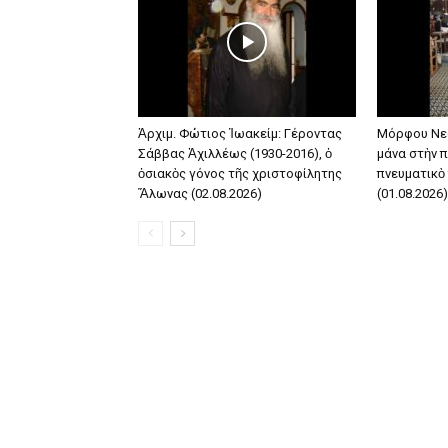
Ἀρχιμ. Φώτιος Ἰωακείμ: Γέροντας
Μόρφου Νε
Σάββας Ἀχιλλέως (1930-2016), ὁ
μάνα στὴν π
ὁσιακὸς γόνος τῆς χριστοφίλητης
πνευματικὸ
Ἅλωνας (02.08.2026)
(01.08.2026)