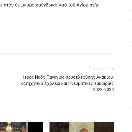
 στὸν ὁμώνυμο καθεδρικὸ ναὸ τοῦ Ἁγίου στὴν
Επόμενο άρθρο
Ἱερὸς Ναὸς Παναγίας Χρυσελεούσης Ἀκακίου:
Κατηχητικὰ Σχολεῖα καὶ Πνευματικὲς εὐκαιρίες
2023-2024