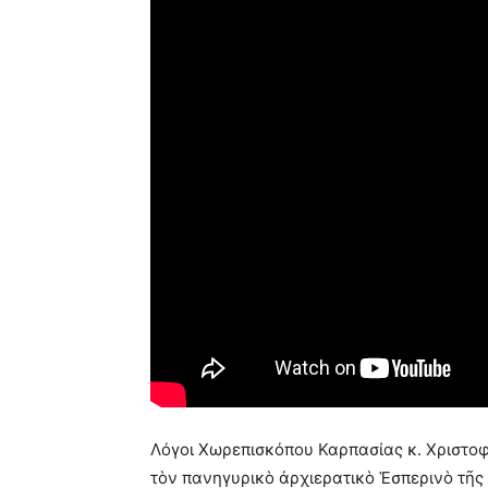
Λόγοι Χωρεπισκόπου Καρπασίας κ. Χριστο
τὸν πανηγυρικὸ ἀρχιερατικὸ Ἑσπερινὸ τῆς