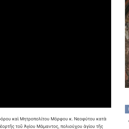
φόρου καὶ Μητροπολίτου Μόρφου κ. Νεοφύτου κατὰ
 ἑορτῆς τοῦ Ἁγίου Μάμαντος, πολιούχου ἁγίου τῆς