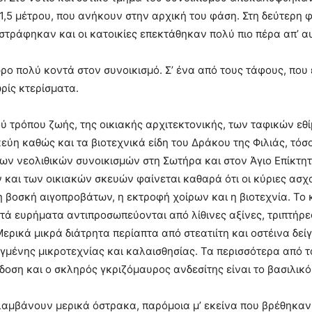
1,5 μέτρου, που ανήκουν στην αρχική του φάση. Στη δεύτερη φ
στράφηκαν και οι κατοικίες επεκτάθηκαν πολύ πιο πέρα απ’ α
ώρο πολύ κοντά στον συνοικισμό. Σ’ ένα από τους τάφους, που
ρίς κτερίσματα.
ύ τρόπου ζωής, της οικιακής αρχιτεκτονικής, των ταφικών εθ
κεύη καθώς και τα βιοτεχνικά είδη του Δράκου της Φιλιάς, τόσ
ων νεολιθικών συνοικισμών στη Σωτήρα και στον Άγιο Επίκτητο.
 και των οικιακών σκευών φαίνεται καθαρά ότι οι κύριες ασ
η βοσκή αιγοπροβάτων, η εκτροφή χοίρων και η βιοτεχνία. Το 
τά ευρήματα αντιπροσωπεύονται από λίθινες αξίνες, τριπτήρες
Μερικά μικρά διάτρητα περίαπτα από στεατιίτη και οστέινα δ
λιγμένης μικροτεχνίας και καλαισθησίας. Τα περισσότερα από
οση και ο σκληρός γκριζόμαυρος ανδεσίτης είναι το βασιλικό
αμβάνουν μερικά όστρακα, παρόμοια μ’ εκείνα που βρέθηκαν σ