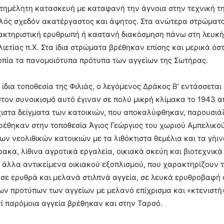
ατημέλητη κατασκευή με καταφανή την άγνοια στην τεχνική τη
πηλός σχεδόν ακατέργαστος και άψητος. Στα ανώτερα στρώματ
κτηριστική ερυθρωπή ή καστανή διακόσμηση πάνω στη λευκή ε
λιετίας π.Χ. Στα ίδια στρώματα βρέθηκαν επίσης και μερικά όσ
οπία τα πανομοιότυπα πρότυπα των αγγείων της Σωτήρας.
 ίδια τοποθεσία της Φιλιάς, ο λεγόμενος Δράκος Β’ εντάσσετα
στον συνοικισμό αυτό έγιναν σε πολύ μικρή κλίμακα το 1943 
ιστα δείγματα των κατοικιών, που αποκαλύφθηκαν, παρουσιάζο
βρέθηκαν στην τοποθεσία Άγιος Γεώργιος του χωριού Αμπελικού
ν νεολιθικών κατοικιών με τα λιθόκτιστα θεμέλια και τα γήι
κα, λίθινα αγροτικά εργαλεία, οικιακά σκεύη και βιοτεχνικά 
α άλλα αντικείμενα οικιακού εξοπλισμού, που χαρακτηρίζουν 
σε ερυθρά και μελανά στιλπνά αγγεία, σε λευκά ερυθροβαφή α
ων προτύπων των αγγείων με μελανό επίχρισμα και «κτενιστή»
τί παρόμοια αγγεία βρέθηκαν και στην Ταρσό.