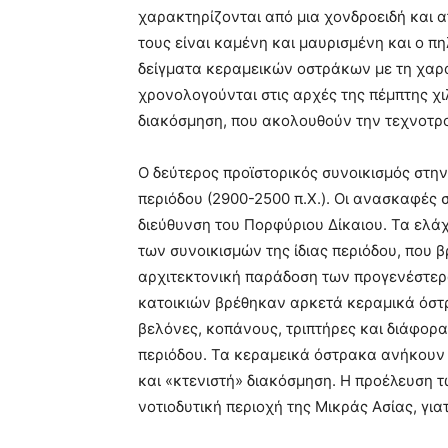
χαρακτηρίζονται από μια χονδροειδή και 
τους είναι καμένη και μαυρισμένη και ο 
δείγματα κεραμεικών οστράκων με τη χαρα
χρονολογούνται στις αρχές της πέμπτης χι
διακόσμηση, που ακολουθούν την τεχνοτρ
Ο δεύτερος προϊστορικός συνοικισμός στην
περιόδου (2900-2500 π.Χ.). Οι ανασκαφές 
διεύθυνση του Πορφύριου Δίκαιου. Τα ελάχ
των συνοικισμών της ίδιας περιόδου, που 
αρχιτεκτονική παράδοση των προγενέστερω
κατοικιών βρέθηκαν αρκετά κεραμικά όστρα
βελόνες, κοπάνους, τριπτήρες και διάφορ
περιόδου. Τα κεραμεικά όστρακα ανήκουν 
και «κτενιστή» διακόσμηση. Η προέλευση τ
νοτιοδυτική περιοχή της Μικράς Ασίας, για