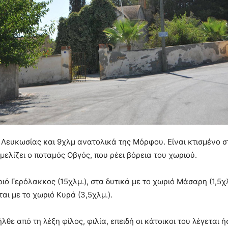
ης Λευκωσίας και 9χλμ ανατολικά της Μόρφου. Είναι κτισμένο
μελίζει ο ποταμός Οβγός, που ρέει βόρεια του χωριού.
ριό Γερόλακκος (15χλμ.), στα δυτικά με το χωριό Μάσαρη (1,5χ
αι με το χωριό Κυρά (3,5χλμ.).
θε από τη λέξη φίλος, φιλία, επειδή οι κάτοικοι του λέγεται 