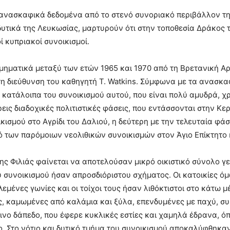
 ανασκαφικά δεδομένα από το στενό συνοριακό περιβάλλον της
δυτικά της Λευκωσίας, μαρτυρούν ότι στην τοποθεσία Δράκος
 κυπριακοί συνοικισμοί.
ηματικά μεταξύ των ετών 1965 και 1970 από τη Βρετανική Α
τη διεύθυνση του καθηγητή T. Watkins. Σύμφωνα με τα ανασκ
κατάλοιπα του συνοικισμού αυτού, που είναι πολύ αμυδρά, χ
ρεις διαδοχικές πολιτιστικές φάσεις, που εντάσσονται στην Κ
κισμού στο Αγρίδι του Δαλιού, η δεύτερη με την τελευταία φά
μό των παρόμοιων νεολιθικών συνοικισμών στον Άγιο Επίκτητο 
ης Φιλιάς φαίνεται να αποτελούσαν μικρό οικιστικό σύνολο γ
 συνοικισμού ήσαν απροσδιόριστου σχήματος. Οι κατοικίες όμ
ένες γωνίες και οι τοίχοι τους ήσαν λιθόκτιστοι στο κάτω μέ
ες, καμωμένες από καλάμια και ξύλα, επενδυμένες με παχύ, σ
νο δάπεδο, που έφερε κυκλικές εστίες και χαμηλά έδρανα, όπ
το. Στο νότιο και δυτικό τμήμα του συνοικισμού αποκαλύφθηκ