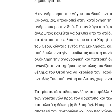
δημιουργία του.
Η ενανθρώπηση του Λόγου του Θεού, εντασ
Οικονομίας, αποσκοπεί στην κατάργηση τη
ανθρώπου με τον Θεό. Για τον λόγο αυτό, 
άνθρωπος καλείται να διέλθει από το στάδ
κατάσταση του φίλου – υιού (κατά Χάρη) το
του Θεού, ζώντας εντός της Εκκλησίας, καλ
από δούλος να γίνει μισθωτός και στη συν
ολόκληρη την αγιογραφική και πατερική δ
αγωνίζεται να τηρήσει τις εντολές του Θεο
θέλημα του Θεού για να κερδίσει τον Παράδ
εντολές Του από αγάπη σε Αυτόν, χωρίς ν
Τα τρία αυτά στάδια, συνδέονται παράλληλα
των χριστιανών προς τον αρχέτυπο και τελ
και τελικά η θέωση (ή δοξασμός). Η πορεία
αποτελεί τον σωτηριώδη «χώρο» περιχώρησ