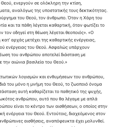
υ Θεού, ενεργούν σε ολόκληρη την κτίση,
ματα, αναλόγως της υποστατικής τους δεκτικότητας.
μιούργημα του Θεού, τον άνθρωπο. Όταν η Χάρη του
ία και τα πάθη λέγεται καθαρτική, όταν φωτίζει το
αν τον οδηγεί στη θέωση λέγεται θεοποιός». «Ο
κατ’ αρχάς μετέχει της καθαρτικής ενέργειας,
οιού ενέργειας του Θεού. Ασφαλώς υπάρχουν
θέωση του ανθρώπου αποτελεί διάσταση με
ε την αιώνια βασιλεία του Θεού.»
πτωτικών λογισμών και ενθυμήσεων του ανθρώπου,
διά του μόνο η μνήμη του Θεού, το ζωοποιό όνομα
τάσταση αυτή καθαρίζεται το παθητικό της ψυχής,
πτωκότος ανθρώπου, αυτό που θα λέγαμε με απλά
ρώπου είναι το κέντρο των αισθήσεων, ο οποίος στην
ή ενέργεια του Θεού. Εντούτοις, διαχεόμενος στον
ανθρώπινες αισθήσεις, αναπόφευκτα έχει μολυνθεί.