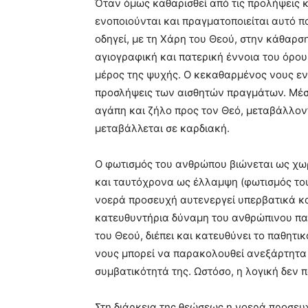
Όταν όμως καθαρισθεί από τις προλήψεις κα
ενοποιούνται και πραγματοποιείται αυτό π
οδηγεί, με τη Χάρη του Θεού, στην κάθαρσ
αγιογραφική και πατερική έννοια του όρου)
μέρος της ψυχής. Ο κεκαθαρμένος νους εν
προσλήψεις των αισθητών πραγμάτων. Μέσω
αγάπη και ζήλο προς τον Θεό, μεταβάλλον
μεταβάλλεται σε καρδιακή.
Ο φωτισμός του ανθρώπου βιώνεται ως χωρ
και ταυτόχρονα ως έλλαμψη (φωτισμός του 
νοερά προσευχή αυτενεργεί υπερβατικά και
κατευθυντήρια δύναμη του ανθρώπινου πα
του Θεού, διέπει και κατευθύνει το παθητ
νους μπορεί να παρακολουθεί ανεξάρτητα τ
συμβατικότητά της. Ωστόσο, η λογική δεν π
Στη διάρκεια της θεώσεως η νοερά προσευ