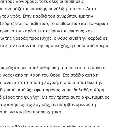
ι τους λογισμούς, τότε όλες οι αισθήσεις
ου ονομάζεται ενοειδής συνέλιξη του νου. Αυτό
η του νοός. Στην καρδιά του ανθρώπου (με την
 εδράζεται το παθητικό, το επιθυμητικό και το θυμικό
εργεί στην καρδιά μεταφέροντας εικόνες και
 της νοεράς προσευχής, ο νους κινεί την καρδιά σε
τάς την σε κέντρο της προσευχής, η οποία από νοερά
ισμός και ως απελευθέρωση του νου από τη λογική
νοός) από τη Χάρη του Θεού. Στο στάδιο αυτό η
 ανεξάρτητα από τη λογική, η οποία αποτελεί την
θητικού, καθώς ο φωτισμένος νους, δηλαδή η Χάρη
ικό μέρος της ψυχής». Με τον τρόπο αυτό ο φωτισμένος
ις κινήσεις της λογικής, αντιλαμβανόμενος τη
αύει να κινείται προσευχητικά.
χή μεταβάλλεται ανασταλτικά, καθώς ο νους του