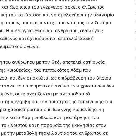
και ζωοποιού του ενέργειας, αρκεί ο άνθρωπος
ική του κατάσταση και να ομολογήσει την αδυναμία
πειρασμών, προσφέροντας ταπεινά προς τον Σωτήρα
του. Η συνέργεια Θεού και ανθρώπου, αναλόγως
αθενός και όχι ισόρροπα, αποτελεί βασική
νευματικού αγώνα.
η του ανθρώπου με τον Θεό, αποτελεί κατ’ ουσία
ης «υιοθεσίας» του πεπτωκότος Αδάμ που
εού, και δεν αποκτάται ως επιβράβευση του όποιου
αστάσεις του πνευματικού αγώνα των χριστιανών δεν
δομένα, ούτε σχετίζονται με ανταποδοτικά
 τη συντριβή και την ποιότητα της ταπείνωσης του
ει χαρακτηριστικά ο π. Ιωάννης Ρωμανίδης, «η
την κατά Χάρη υιοθεσία και η κατάργηση του
 του Χριστού και η παρουσία της Εκκλησίας στον
ι με την μεταβολή της φιλαυτίας του ανθρώπου σε