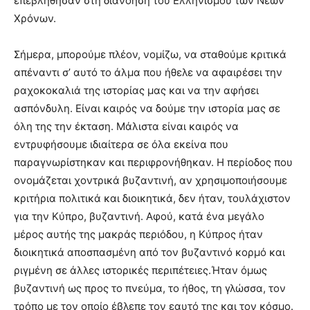
επεβλήθησαν στη διανόηση του Ελληνισμού των Νέων
Χρόνων.
Σήμερα, μπορούμε πλέον, νομίζω, να σταθούμε κριτικά
απέναντι σ’ αυτό το άλμα που ήθελε να αφαιρέσει την
ραχοκοκαλιά της ιστορίας μας και να την αφήσει
ασπόνδυλη. Είναι καιρός να δούμε την ιστορία μας σε
όλη της την έκταση. Μάλιστα είναι καιρός να
εντρυφήσουμε ιδιαίτερα σε όλα εκείνα που
παραγνωρίστηκαν και περιφρονήθηκαν. Η περίοδος που
ονομάζεται χοντρικά βυζαντινή, αν χρησιμοποιήσουμε
κριτήρια πολιτικά και διοικητικά, δεν ήταν, τουλάχιστον
για την Κύπρο, βυζαντινή. Αφού, κατά ένα μεγάλο
μέρος αυτής της μακράς περιόδου, η Κύπρος ήταν
διοικητικά αποσπασμένη από τον βυζαντινό κορμό και
ριγμένη σε άλλες ιστορικές περιπέτειες.Ήταν όμως
βυζαντινή ως προς το πνεύμα, το ήθος, τη γλώσσα, τον
τρόπο με τον οποίο έβλεπε τον εαυτό της και τον κόσμο.