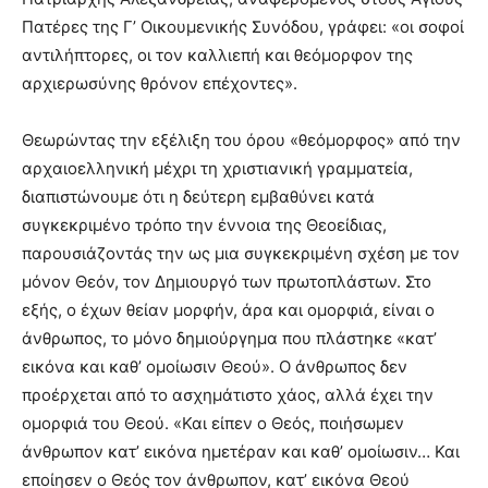
Πατέρες της Γ’ Οικουμενικής Συνόδου, γράφει: «οι σοφoί
αντιλήπτορες, οι τον καλλιεπή και θεόμορφον της
αρχιερωσύνης θρόνον επέχοντες».
Θεωρώντας την εξέλιξη του όρου «θεόμορφος» από την
αρχαιοελληνική μέχρι τη χριστιανική γραμματεία,
διαπιστώνουμε ότι η δεύτερη εμβαθύνει κατά
συγκεκριμένο τρόπο την έννοια της Θεοείδιας,
παρουσιάζοντάς την ως μια συγκεκριμένη σχέση με τον
μόνον Θεόν, τον Δημιουργό των πρωτοπλάστων. Στο
εξής, ο έχων θείαν μορφήν, άρα και ομορφιά, είναι ο
άνθρωπος, το μόνο δημιούργημα που πλάστηκε «κατ’
εικόνα και καθ’ ομοίωσιν Θεού». Ο άνθρωπος δεν
προέρχεται από το ασχημάτιστο χάος, αλλά έχει την
ομορφιά του Θεού. «Και είπεν ο Θεός, ποιήσωμεν
άνθρωπον κατ’ εικόνα ημετέραν και καθ’ ομοίωσιν… Και
εποίησεν ο Θεός τον άνθρωπον, κατ’ εικόνα Θεού