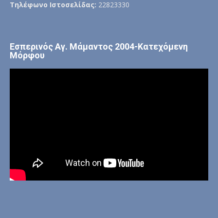
Τηλέφωνο Ιστοσελίδας:
22823330
Εσπερινός Αγ. Μάμαντος 2004-Κατεχόμενη
Μόρφου