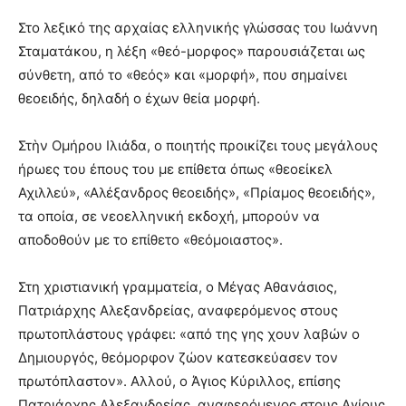
Στο λεξικό της αρχαίας ελληνικής γλώσσας του Ιωάννη
Σταματάκου, η λέξη «θεό-μορφος» παρουσιάζεται ως
σύνθετη, από το «θεός» και «μορφή», που σημαίνει
θεοειδής, δηλαδή ο έχων θεία μορφή.
Στὴν Ομήρου Ιλιάδα, ο ποιητής προικίζει τους μεγάλους
ήρωες του έπους του με επίθετα όπως «θεοείκελ
Αχιλλεύ», «Αλέξανδρος θεοειδής», «Πρίαμος θεοειδής»,
τα οποία, σε νεοελληνική εκδοχή, μπορούν να
αποδοθούν με το επίθετο «θεόμοιαστος».
Στη χριστιανική γραμματεία, ο Μέγας Αθανάσιος,
Πατριάρχης Αλεξανδρείας, αναφερόμενος στους
πρωτοπλάστους γράφει: «από της γης χουν λαβών ο
Δημιουργός, θεόμορφον ζώον κατεσκεύασεν τον
πρωτόπλαστον». Αλλού, ο Άγιος Κύριλλος, επίσης
Πατριάρχης Αλεξανδρείας, αναφερόμενος στους Αγίους