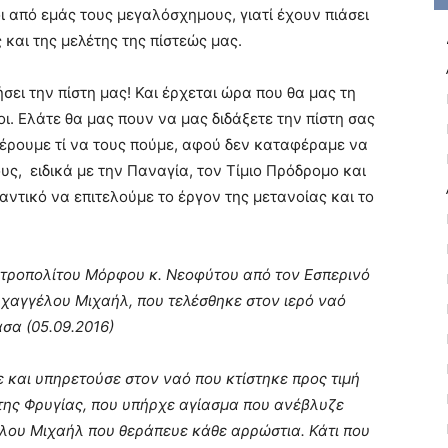
ι από εμάς τους μεγαλόσχημους, γιατί έχουν πιάσει
 και της μελέτης της πίστεώς μας.
ήσει την πίστη μας! Και έρχεται ώρα που θα μας τη
ι. Ελάτε θα μας πουν να μας διδάξετε την πίστη σας
α ξέρουμε τί να τους πούμε, αφού δεν καταφέραμε να
υς,
ειδικά με την Παναγία, τον Τίμιο Πρόδρομο και
μαντικό να επιτελούμε το έργον της μετανοίας και το
ροπολίτου Μόρφου κ. Νεοφύτου από τον Εσπερινό
ρχαγγέλου Μιχαήλ, που τελέσθηκε στον ιερό ναό
σα (05.09.2016)
 και υπηρετούσε στον ναό που κτίστηκε προς τιμή
της Φρυγίας, που υπήρχε αγίασμα που ανέβλυζε
λου Μιχαήλ που θεράπευε κάθε αρρώστια. Κάτι που