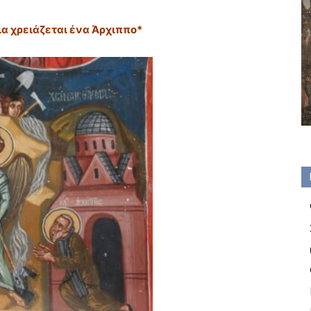
ια χρειάζεται ένα Άρχιππο*