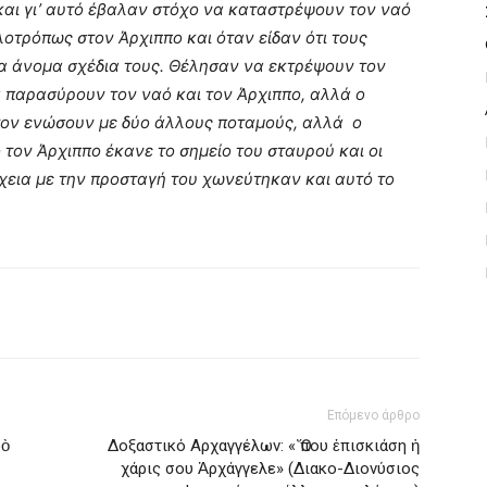
και γι’ αυτό έβαλαν στόχο να καταστρέψουν τον ναό
λοτρόπως στον Άρχιππο και όταν είδαν ότι τους
α άνομα σχέδια τους. Θέλησαν να εκτρέψουν τον
α παρασύρουν τον ναό και τον Άρχιππο, αλλά ο
τον ενώσουν με δύο άλλους ποταμούς, αλλά
ο
τον Άρχιππο έκανε το σημείο του σταυρού και οι
χεια με την προσταγή του χωνεύτηκαν και αυτό το
Επόμενο άρθρο
ρὸ
Δοξαστικό Αρχαγγέλων: « Ὅπου ἐπισκιάση ἡ
χάρις σου Ἀρχάγγελε» (Διακο-Διονύσιος