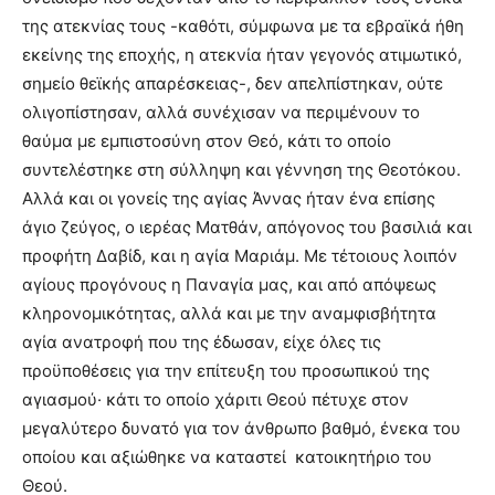
της ατεκνίας τους -καθότι, σύμφωνα με τα εβραϊκά ήθη
εκείνης της εποχής, η ατεκνία ήταν γεγονός ατιμωτικό,
σημείο θεϊκής απαρέσκειας-, δεν απελπίστηκαν, ούτε
ολιγοπίστησαν, αλλά συνέχισαν να περιμένουν το
θαύμα με εμπιστοσύνη στον Θεό, κάτι το οποίο
συντελέστηκε στη σύλληψη και γέννηση της Θεοτόκου.
Αλλά και οι γονείς της αγίας Άννας ήταν ένα επίσης
άγιο ζεύγος, ο ιερέας Ματθάν, απόγονος του βασιλιά και
προφήτη Δαβίδ, και η αγία Μαριάμ. Με τέτοιους λοιπόν
αγίους προγόνους η Παναγία μας, και από απόψεως
κληρονομικότητας, αλλά και με την αναμφισβήτητα
αγία ανατροφή που της έδωσαν, είχε όλες τις
προϋποθέσεις για την επίτευξη του προσωπικού της
αγιασμού· κάτι το οποίο χάριτι Θεού πέτυχε στον
μεγαλύτερο δυνατό για τον άνθρωπο βαθμό, ένεκα του
οποίου και αξιώθηκε να καταστεί κατοικητήριο του
Θεού.