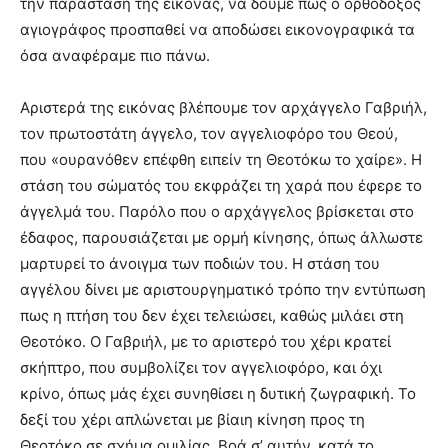
την παράσταση της εικόνας, να δούμε πως ο ορθόδοξος
αγιογράφος προσπαθεί να αποδώσει εικονογραφικά τα
όσα αναφέραμε πιο πάνω.
Αριστερά της εικόνας βλέπουμε τον αρχάγγελο Γαβριήλ,
τον πρωτοστάτη άγγελο, τον αγγελιοφόρο του Θεού,
που «ουρανόθεν επέφθη ειπείν τη Θεοτόκω το χαίρε». Η
στάση του σώματός του εκφράζει τη χαρά που έφερε το
άγγελμά του. Παρόλο που ο αρχάγγελος βρίσκεται στο
έδαφος, παρουσιάζεται με ορμή κίνησης, όπως άλλωστε
μαρτυρεί το άνοιγμα των ποδιών του. Η στάση του
αγγέλου δίνει με αριστουργηματικό τρόπο την εντύπωση
πως η πτήση του δεν έχει τελειώσει, καθώς μιλάει στη
Θεοτόκο. Ο Γαβριήλ, με το αριστερό του χέρι κρατεί
σκήπτρο, που συμβολίζει τον αγγελιοφόρο, και όχι
κρίνο, όπως μάς έχει συνηθίσει η δυτική ζωγραφική. Το
δεξί του χέρι απλώνεται με βίαιη κίνηση προς τη
Θεοτόκο σε σχήμα ομιλίας. Βοά σ’ αυτήν, κατά το