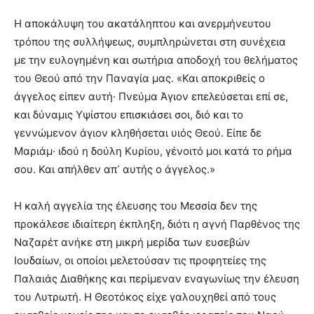
Η αποκάλυψη του ακατάληπτου και ανερμήνευτου
τρόπου της συλλήψεως, συμπληρώνεται στη συνέχεια
με την ευλογημένη και σωτήρια αποδοχή του θελήματος
του Θεού από την Παναγία μας. «Και αποκριθείς ο
άγγελος είπεν αυτή· Πνεύμα Άγιον επελεύσεται επί σε,
και δύναμις Υψίστου επισκιάσει σοι, διό και το
γεννώμενον άγιον κληθήσεται υιός Θεού. Είπε δε
Μαριάμ· ιδού η δούλη Κυρίου, γένοιτό μοι κατά το ρήμα
σου. Και απήλθεν απ᾽ αυτής ο άγγελος.»
Η καλή αγγελία της έλευσης του Μεσσία δεν της
προκάλεσε ιδιαίτερη έκπληξη, διότι η αγνή Παρθένος της
Ναζαρέτ ανήκε στη μικρή μερίδα των ευσεβών
Ιουδαίων, οι οποίοι μελετούσαν τις προφητείες της
Παλαιάς Διαθήκης και περίμεναν εναγωνίως την έλευση
του Λυτρωτή. Η Θεοτόκος είχε γαλουχηθεί από τους