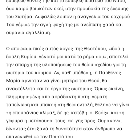
ευσεβείς γονείς της και το ευσεβές ιερατείο του Ναού,
όσο καιρό βρισκόταν εκεί, στην προσδοκία της έλευσης
του Σωτήρα. Ασφαλώς λοιπόν η αναγγελία του ερχομού
Του γέμισε την αγνή ψυχή της με ανείπωτη χαρά και
ουράνια αγαλλίαση.
Ο αποφασιστικός αυτός λόγος της Θεοτόκου, «ιδού η
δούλη Κυρίου· γένοιτό μοι κατά το ρήμα σου», αποτελεί
την απαρχή της υλοποιήσεως του θείου σχεδίου για τη
σωτηρία του κόσμου. Αν, καθ᾽ υπόθεση, η Παρθένος
Μαρία αρνιόταν να γίνει μητέρα του Θεού, θα
αναστέλλετο και το έργο της σωτηρίας. Όμως εκείνη,
πλημμυρισμένη από ακράδαντη πίστη, γεμάτη
ταπείνωση και υπακοή στη θεία εντολή, θέλησε να γίνει
«η επουράνιος κλίμαξ, δι’ ης κατέβη ο Θεός», και «η
γέφυρα η μετάγουσα τους εκ γης προς Ουρανόν»,
δίνοντας έτσι ξανά τη δυνατότητα στον άνθρωπο να
επανενωθεί με τον Ποιητή του.