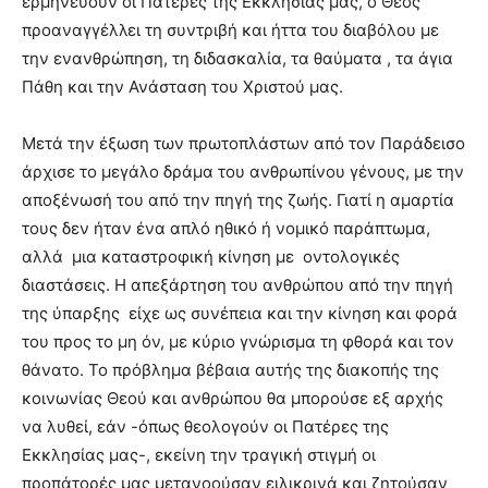
ερμηνεύουν οι Πατέρες της Εκκλησίας μας, ο Θεός
προαναγγέλλει τη συντριβή και ήττα του διαβόλου με
την ενανθρώπηση, τη διδασκαλία, τα θαύματα , τα άγια
Πάθη και την Ανάσταση του Χριστού μας.
Μετά την έξωση των πρωτοπλάστων από τον Παράδεισο
άρχισε το μεγάλο δράμα του ανθρωπίνου γένους, με την
αποξένωσή του από την πηγή της ζωής. Γιατί η αμαρτία
τους δεν ήταν ένα απλό ηθικό ή νομικό παράπτωμα,
αλλά μια καταστροφική κίνηση με οντολογικές
διαστάσεις. Η απεξάρτηση του ανθρώπου από την πηγή
της ύπαρξης είχε ως συνέπεια και την κίνηση και φορά
του προς το μη όν, με κύριο γνώρισμα τη φθορά και τον
θάνατο. Το πρόβλημα βέβαια αυτής της διακοπής της
κοινωνίας Θεού και ανθρώπου θα μπορούσε εξ αρχής
να λυθεί, εάν -όπως θεολογούν οι Πατέρες της
Εκκλησίας μας-, εκείνη την τραγική στιγμή οι
προπάτορές μας μετανοούσαν ειλικρινά και ζητούσαν