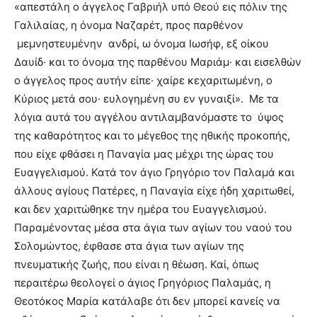
«απεστάλη ο άγγελος Γαβριήλ υπό Θεού εις πόλιν της
Γαλιλαίας, η όνομα Ναζαρέτ, προς παρθένον
μεμνηστευμένην ανδρί, ω όνομα Ιωσήφ, εξ οίκου
Δαυίδ· και το όνομα της παρθένου Μαριάμ· και εισελθών
ο άγγελος προς αυτήν είπε· χαίρε κεχαριτωμένη, ο
Κύριος μετά σου· ευλογημένη συ εν γυναιξί». Με τα
λόγια αυτά του αγγέλου αντιλαμβανόμαστε το ύψος
της καθαρότητος και το μέγεθος της ηθικής προκοπής,
που είχε φθάσει η Παναγία μας μέχρι της ώρας του
Ευαγγελισμού. Κατά τον άγιο Γρηγόριο τον Παλαμά και
άλλους αγίους Πατέρες, η Παναγία είχε ήδη χαριτωθεί,
και δεν χαριτώθηκε την ημέρα του Ευαγγελισμού.
Παραμένοντας μέσα στα άγια των αγίων του ναού του
Σολομώντος, έφθασε στα άγια των αγίων της
πνευματικής ζωής, που είναι η θέωση. Καί, όπως
περαιτέρω θεολογεί ο άγιος Γρηγόριος Παλαμάς, η
Θεοτόκος Μαρία κατάλαβε ότι δεν μπορεί κανείς να