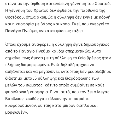
στενά με την άφθορη και ανώδινη γέννηση του Χριστού.
Η γέννηση του Χριστού δεν έφθειρε την παρθενία της
Θεοτόκου, όπως ακριβώς η σύλληψη δεν έγινε με ηδονή,
και η κυοφορία με βάρος και κόπο. Εκεί, που ενεργεί το
Πανάγιο Πνεύμα, «νικάται φύσεως τάξις».
Όπως έχουμε αναφέρει, η σύλληψη έγινε δημιουργικώς
από το Πανάγιο Πνεύμα και όχι σπερματικώς. Αυτό
σημαίνει πως άμεσα με τη σύλληψη το θείο βρέφος ήταν
πλήρως διαμορφωμένο. Ενώ δηλαδή άρχισε να
αυξάνεται και να μεγαλώνει, εντούτοις δεν μεσολάβησε
διάστημα μεταξύ σύλληψης και διαμόρφωσης των
μελών του σώματος, κάτι το οποίο συμβαίνει σε κάθε
φυσιολογική κυοφορία. Είναι αυτό, που τονίζει ο Μεγας
Βασίλειος· «ευθύς γαρ τέλειον ην τη σαρκί το
κυοφορούμενον, ου ταις κατά μικρόν διαπλάσεσι
μορφωθέν».