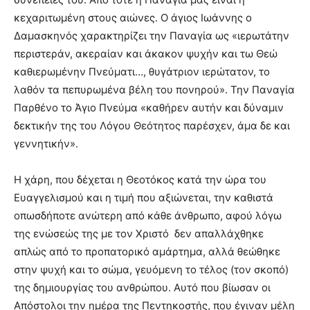
κεχαριτωμένη στους αιώνες. Ο άγιος Ιωάννης ο
Δαμασκηνός χαρακτηρίζει την Παναγία ως «ιερωτάτην
περιστεράν, ακεραίαν και άκακον ψυχήν και τω Θεώ
καθιερωμένην Πνεύματι…, θυγάτριον ιερώτατον, το
λαθόν τα πεπυρωμένα βέλη του πονηρού». Την Παναγία
Παρθένο το Άγιο Πνεύμα «καθήρεν αυτήν και δύναμιν
δεκτικήν της του Λόγου Θεότητος παρέσχεν, άμα δε και
γεννητικήν».
Η χάρη, που δέχεται η Θεοτόκος κατά την ώρα του
Ευαγγελισμού και η τιμή που αξιώνεται, την καθιστά
οπωσδήποτε ανώτερη από κάθε άνθρωπο, αφού λόγω
της ενώσεώς της με τον Χριστό δεν απαλλάχθηκε
απλώς από το προπατορικό αμάρτημα, αλλά θεώθηκε
στην ψυχή και το σώμα, γευόμενη το τέλος (τον σκοπό)
της δημιουργίας του ανθρώπου. Αυτό που βίωσαν οι
Απόστολοι την ημέρα της Πεντηκοστής, που έγιναν μέλη