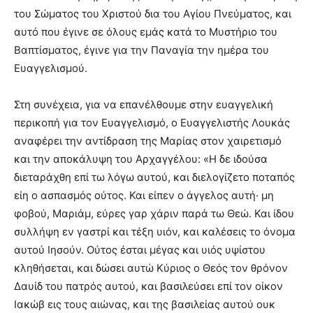
του Σώματος του Χριστού δια του Αγίου Πνεύματος, και
αυτό που έγινε σε όλους εμάς κατά το Μυστήριο του
Βαπτίσματος, έγινε για την Παναγία την ημέρα του
Ευαγγελισμού.
Στη συνέχεια, για να επανέλθουμε στην ευαγγελική
περικοπή για τον Ευαγγελισμό, ο Ευαγγελιστής Λουκάς
αναφέρει την αντίδραση της Μαρίας στον χαιρετισμό
και την αποκάλυψη του Αρχαγγέλου: «Η δε ιδούσα
διεταράχθη επί τω λόγω αυτού, και διελογίζετο ποταπός
είη ο ασπασμός ούτος. Και είπεν ο άγγελος αυτή· μη
φοβού, Μαριάμ, εύρες γαρ χάριν παρά τω Θεώ. Και ίδου
συλλήψη εν γαστρί και τέξη υιόν, και καλέσεις το όνομα
αυτού Ιησούν. Ούτος έσται μέγας και υιός υψίστου
κληθήσεται, και δώσει αυτώ Κύριος ο Θεός τον θρόνον
Δαυίδ του πατρός αυτού, και βασιλεύσει επί τον οίκον
Ιακώβ εις τους αιώνας, και της βασιλείας αυτού ουκ