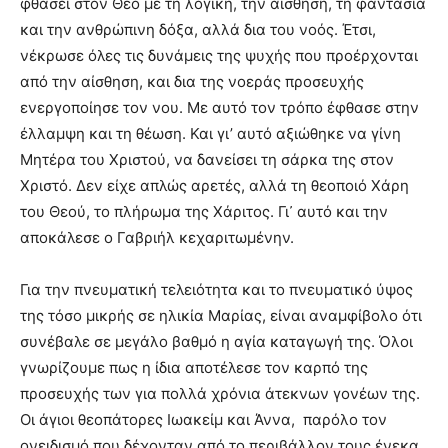
φθάσει στον Θεό με τη λογική, την αίσθηση, τη φαντασία
και την ανθρώπινη δόξα, αλλά δια του νοός. Έτσι,
νέκρωσε όλες τις δυνάμεις της ψυχής που προέρχονται
από την αίσθηση, και δια της νοεράς προσευχής
ενεργοποίησε τον νου. Με αυτό τον τρόπο έφθασε στην
έλλαμψη και τη θέωση. Και γι’ αυτό αξιώθηκε να γίνη
Μητέρα του Χριστού, να δανείσει τη σάρκα της στον
Χριστό. Δεν είχε απλώς αρετές, αλλά τη θεοποιό Χάρη
του Θεού, το πλήρωμα της Χάριτος. Γι᾽ αυτό και την
αποκάλεσε ο Γαβριήλ κεχαριτωμένην.
Για την πνευματική τελειότητα και το πνευματικό ύψος
της τόσο μικρής σε ηλικία Μαρίας, είναι αναμφίβολο ότι
συνέβαλε σε μεγάλο βαθμό η αγία καταγωγή της. Όλοι
γνωρίζουμε πως η ίδια αποτέλεσε τον καρπό της
προσευχής των για πολλά χρόνια άτεκνων γονέων της.
Οι άγιοι θεοπάτορες Ιωακείμ και Άννα, παρόλο τον
ονειδισμό που δέχονταν από το περιβάλλον τους ένεκα