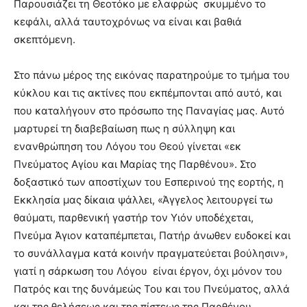
Παρουσιάζει τη Θεοτόκο με ελαφρώς σκυμμένο το
κεφάλι, αλλά ταυτοχρόνως να είναι και βαθιά
σκεπτόμενη.
Στο πάνω μέρος της εικόνας παρατηρούμε το τμήμα του
κύκλου και τις ακτίνες που εκπέμπονται από αυτό, και
που καταλήγουν στο πρόσωπο της Παναγίας μας. Αυτό
μαρτυρεί τη διαβεβαίωση πως η σύλληψη και
ενανθρώπηση του Λόγου του Θεού γίνεται «εκ
Πνεύματος Αγίου και Μαρίας της Παρθένου». Στο
δοξαστικό των αποστίχων του Εσπερινού της εορτής, η
Εκκλησία μας δίκαια ψάλλει, «Άγγελος λειτουργεί τω
θαύματι, παρθενική γαστήρ τον Υιόν υποδέχεται,
Πνεύμα Άγιον καταπέμπεται, Πατήρ άνωθεν ευδοκεί και
το συνάλλαγμα κατά κοινήν πραγματεύεται βούλησιν»,
γιατί η σάρκωση του Λόγου είναι έργον, όχι μόνον του
Πατρός και της δυνάμεώς Του και του Πνεύματος, αλλά
και της θελήσεως και της πίστεως της Παρθένου.