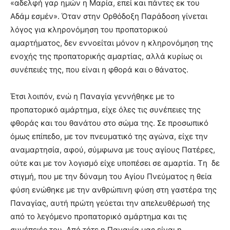
«αδελφή γαρ ημών η Μαρία, επεί και πάντες εκ του
Αδάμ εσμέν». Όταν στην Ορθόδοξη Παράδοση γίνεται
λόγος για κληρονόμηση του προπατορικού
αμαρτήματος, δεν εννοείται μόνον η κληρονόμηση της
ενοχής της προπατορικής αμαρτίας, αλλά κυρίως οι
συνέπειές της, που είναι η φθορά και ο θάνατος.
Έτσι λοιπόν, ενώ η Παναγία γεννήθηκε με το
προπατορικό αμάρτημα, είχε όλες τις συνέπειες της
φθοράς και του θανάτου στο σώμα της. Σε προσωπικό
όμως επίπεδο, με τον πνευματικό της αγώνα, είχε την
αναμαρτησία, αφού, σύμφωνα με τους αγίους Πατέρες,
ούτε και με τον λογισμό είχε υποπέσει σε αμαρτία. Tη δε
στιγμή, που με την δύναμη του Αγίου Πνεύματος η θεία
φύση ενώθηκε με την ανθρώπινη φύση στη γαστέρα της
Παναγίας, αυτή πρώτη γεύεται την απελευθέρωσή της
από το λεγόμενο προπατορικό αμάρτημα και τις
συνέπειές του. Από τότε η Παναγία μας είναι η