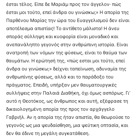
έσται τέλος. Είπε δε Μαριάμ προς τον άγγελον· πώς
έσται μοι τούτο, επεί άνδρα ου γινώσκω;» Η απορία της
Παρθένου Μαρίας την ώρα του Ευαγγελισμού δεν είναι
αποτέλεσμα απιστίας! Το αντίθετο μάλιστα! Η άνευ
σποράς σύλληψη και κυοφορία είναι μοναδικό και
ανεπανάληπτο γεγονός στην ανθρώπινη ιστορία. Είναι
ανατροπή των νόμων της φύσεως, είναι το θαύμα των
θαυμάτων. Η ερώτησή της, «πώς εσται μοι τούτο, επεί
άνδρα ου γινώσκω;» δείχνει ταπείνωση, αδυναμία της
ανθρωπίνης φύσεως, αλλά και το παράδοξο του
πράγματος. Επειδή, υπήρξαν μεν θαυματουργικές
συλλήψεις στην Παλαιά Διαθήκη, όχι όμως ασπόρως. Γι’
αυτό η Θεοτόκος, ως άνθρωπος και αυτή, εξέφρασε τη
δικαιολογημένη απορία της προς τον αρχάγγελο
Γαβριήλ. Αν η απορία της ήταν απιστία, θα θεωρούσε το
γεγονός ως μια ψευδαίσθηση, μια ψεύτικη οπτασία, και
δεν θα έδινε τη μεγάλη συγκατάθεση.