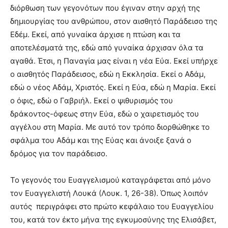
διόρθωση των γεγονότων που έγιναν στην αρχή της
δημιουργίας του ανθρώπου, στον αισθητό Παράδεισο της
Εδέμ. Εκεί, από γυναίκα άρχισε η πτώση και τα
αποτελέσματά της, εδώ από γυναίκα άρχισαν όλα τα
αγαθά. Έτσι, η Παναγία μας είναι η νέα Εύα. Εκεί υπήρχε
ο αισθητός Παράδεισος, εδώ η Εκκλησία. Εκεί ο Αδάμ,
εδώ ο νέος Αδάμ, Χριστός. Εκεί η Εύα, εδώ η Μαρία. Εκεί
ο όφις, εδώ ο Γαβριήλ. Εκεί ο ψιθυρισμός του
δράκοντος-όφεως στην Εύα, εδώ ο χαιρετισμός του
αγγέλου στη Μαρία. Με αυτό τον τρόπο διορθώθηκε το
σφάλμα του Αδάμ και της Εύας και άνοιξε ξανά ο
δρόμος για τον παράδεισο.
Το γεγονός του Ευαγγελισμού καταγράφεται από μόνο
τον Ευαγγελιστή Λουκά (Λουκ. 1, 26-38). Όπως λοιπόν
αυτός περιγράφει στο πρώτο κεφάλαιο του Ευαγγελίου
του, κατά τον έκτο μήνα της εγκυμοσύνης της Ελισάβετ,