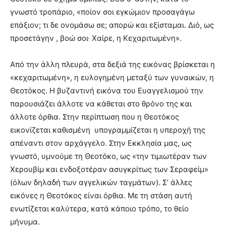
γνωστό τροπάριο, «ποίον σοι εγκώμιον προσαγάγω
επάξιον; τι δε ονομάσω σε; απορώ και εξίσταμαι. Διό, ως
προσετάγην , βοώ σοι· Χαίρε, η Κεχαριτωμένη».
Από την άλλη πλευρά, στα δεξιά της εικόνας βρίσκεται η
«κεχαριτωμένη», η ευλογημένη μεταξύ των γυναικών, η
Θεοτόκος. Η βυζαντινή εικόνα του Ευαγγελισμού την
παρουσιάζει άλλοτε να κάθεται στο θρόνο της και
άλλοτε όρθια. Στην περίπτωση που η Θεοτόκος
εικονίζεται καθισμένη υπογραμμίζεται η υπεροχή της
απέναντι στον αρχάγγελο. Στην Εκκλησία μας, ως
γνωστό, υμνούμε τη Θεοτόκο, ως «την τιμιωτέραν των
Χερουβίμ και ενδοξοτέραν ασυγκρίτως των Σεραφείμ»
(όλων δηλαδή των αγγελικών ταγμάτων). Σ’ άλλες
εικόνες η Θεοτόκος είναι όρθια. Με τη στάση αυτή
ενωτίζεται καλύτερα, κατά κάποιο τρόπο, το θείο
μήνυμα.