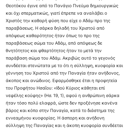
Θεοτόκου έγινε από το Πανάγιο Πνεύμα δημιουργικώς
και όχι σπερματικώς, γιατί έπρεπε να αναλάβει ο
Χριστός την καθαρή φύση που είχε ο Αδάμ προ της
παραβάσεως. Η σάρκα δηλαδή του Χριστού από
απόψεως καθαρότητος ήταν όπως το προ της
παραβάσεως σώμα του Αδάμ, από απόψεως δε
θνητότητος και φθαρτότητος ήταν το μετά την
παράβαση σώμα του Αδάμ. Ακριβώς αυτό το γεγονός
συνδέεται στενώτατα με το ότι η σύλληψη, κυοφορία και
γέννηση του Χριστού από την Παναγία ήταν ανήδονος,
άκοπος και ανώδινος. Εφαρμόσθηκε έτσι η προφητεία
του Προφήτου Ησαΐου: «Ιδού Κύριος κάθηται επί
νεφέλης κούφης» (Ησ. 19, 1), αφού η ανθρώπινη σάρκα
ήταν τόσο πολύ ελαφρά, ώστε δεν προξένησε κανένα
βάρος και κόπο στην Παναγία, κατά το διάστημα της
εννεαμήνου κυοφορίας. Η άσπορη και ανήδονη
σύλληψη της Παναγίας και η άκοπη κυοφορία συνδέεται