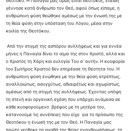
Θεοτόκο. Η Παναγία μας όμως είναι Θεοτόκος, επειδή
γέννησε κατά άνθρωπο τον Θεό, αφού όπως είπαμε, η
ανθρώπινη φύση θεώθηκε αμέσως με την ένωσή της με
τη θεία φύση στην υπόσταση του Λόγου, μέσα στην
κοιλία της Θεοτόκου.
Από την στιγμή της ασπόρου συλλήψεως και για εννέα
μήνες η Παναγία δίνει το αίμα της στον Χριστό, αλλά και
ο Χριστός τη Χάρη και ευλογία Του σ᾽ αυτήν. Η κυοφορία
του Σωτήρος Χριστού δεν επηρέασε τη Θεοτητα του. Η
ανθρώπινη φύση ενώθηκε με την θεία φύση ατρέπτως,
αναλλοιώτως, ασυγχύτως, αδιαιρέτως και αχωρίστως,
αμέσως από τη στιγμή της συλλήψεως. Έχοντας υπόψη
τη στενή και οργανική σχέση που υπάρχει ανάμεσα σε
κάθε κυοφορούμενο βρέφος με τη μητέρα του,
κατανοούμε τις συνέπειες που είχε για το πρόσωπο της
Θεοτόκου η ένωσή της με τον Θεό. Η Παναγία μας
πρώτη γεύθηκε τα αγαθά της θείας ενανθρωπήσεως, τη