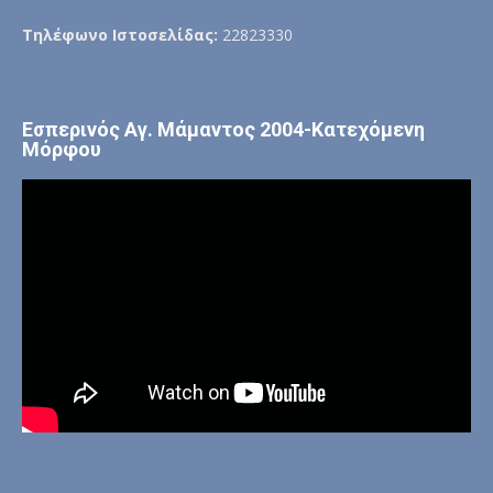
Τηλέφωνο Ιστοσελίδας:
22823330
Εσπερινός Αγ. Μάμαντος 2004-Κατεχόμενη
Μόρφου