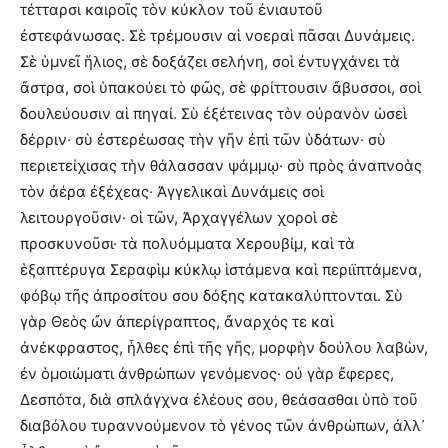
τέτταρσι καιροῖς τὸν κύκλον τοῦ ἐνιαυτοῦ
ἐστεφάνωσας. Σὲ τρέμουσιν αἱ νοεραὶ πᾶσαι Δυνάμεις.
Σὲ ὑμνεῖ ἥλιος, σὲ δοξάζει σελήνη, σοὶ ἐντυγχάνει τὰ
ἄστρα, σοὶ ὑπακούει τὸ φῶς, σὲ φρίττουσιν ἄβυσσοι, σοὶ
δουλεύουσιν αἱ πηγαί. Σὺ ἐξέτεινας τὸν οὐρανὸν ὡσεὶ
δέρριν· σὺ ἐστερέωσας τὴν γῆν ἐπὶ τῶν ὑδάτων· σὺ
περιετείχισας τὴν θάλασσαν ψάμμῳ· σὺ πρὸς ἀναπνοὰς
τὸν ἀέρα ἐξέχεας· Ἀγγελικαὶ Δυνάμεις σοὶ
λειτουργοῦσιν· οἱ τῶν, Ἀρχαγγέλων χοροὶ σὲ
προσκυνοῦσι· τὰ πολυόμματα Χερουβίμ, καὶ τὰ
ἑξαπτέρυγα Σεραφὶμ κύκλῳ ἱστάμενα καὶ περιϊπτάμενα,
φόβῳ τῆς ἀπροσίτου σου δόξης κατακαλύπτονται. Σὺ
γὰρ Θεὸς ὤν ἀπερίγραπτος, ἄναρχός τε καὶ
ἀνέκφραστος, ἦλθες ἐπὶ τῆς γῆς, μορφὴν δούλου λαβὼν,
ἐν ὁμοιώματι ἀνθρώπων γενόμενος· οὐ γὰρ ἔφερες,
Δεσπότα, διὰ σπλάγχνα ἐλέους σου, θεάσασθαι ὑπὸ τοῦ
διαβόλου τυραννούμενον τὸ γένος τῶν ἀνθρώπων, ἀλλ᾽