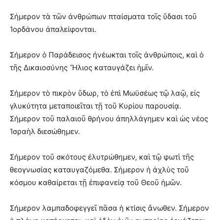
Σήμερον τὰ τῶν ἀνθρώπων πταίσματα τοῖς ὕδασι τοῦ
Ἰορδάνου ἀπαλείφονται.
Σήμερον ὁ Παράδεισος ἠνέωκται τοῖς ἀνθρώποις, καὶ ὁ
τῆς Δικαιοσύνης Ἥλιος καταυγάζει ἡμῖν.
Σήμερον τὸ πικρὸν ὕδωρ, τὸ ἐπὶ Μωϋσέως τῷ λαῷ, εἰς
γλυκύτητα μεταποιεῖται τῇ τοῦ Κυρίου παρουσίᾳ.
Σήμερον τοῦ παλαιοῦ θρήνου ἀπηλλάγημεν καὶ ὡς νέος
Ἰσραὴλ διεσώθημεν.
Σήμερον τοῦ σκότους ἐλυτρώθημεν, καὶ τῷ φωτὶ τῆς
θεογνωσίας καταυγαζόμεθα. Σήμερον ἡ ἀχλὺς τοῦ
κόσμου καθαίρεται τῇ ἐπιφανείᾳ τοῦ Θεοῦ ἡμῶν.
Σήμερον λαμπαδοφεγγεῖ πᾶσα ἡ κτίσις ἄνωθεν. Σήμερον