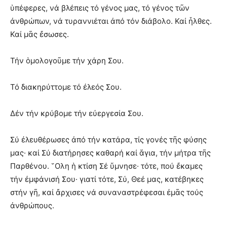
ὑπέφερες, νά βλέπεις τό γένος μας, τό γένος τῶν
ἀνθρώπων, νά τυραννιέται ἀπό τόν διάβολο. Καί ἦλθες.
Καί μᾶς ἔσωσες.
Τήν ὁμολογοῦμε τήν χάρη Σου.
Τό διακηρύττομε τό ἐλεός Σου.
Δέν τήν κρύβομε τήν εὐεργεσία Σου.
Σύ ἐλευθέρωσες ἀπό τήν κατάρα, τίς γονές τῆς φύσης
μας· καί Σύ διατήρησες καθαρή καί ἅγια, τήν μήτρα τῆς
Παρθένου. ῞Ολη ἡ κτίση Σέ ὕμνησε· τότε, πού ἔκαμες
τήν ἐμφάνισή Σου· γιατί τότε, Σύ, Θεέ μας, κατέβηκες
στήν γῆ, καί ἄρχισες νά συναναστρέφεσαι ἐμᾶς τούς
ἀνθρώπους.