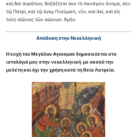
καὶ διὰ ἀοράτων, δοξάζηταί σου τὸ πανάγιον ὄνομα, σὺν
τῷ Πατρί, καὶ τῷ ἁγίῳ Πνεύματι, νῦν, καὶ ἀεί, καὶ εἰς
τοὺς αἰῶνας τῶν αἰώνων. Ἀμήν.
Απόδοση στην Νεοελληνική
Η ευχή του Μεγάλου Αγιασμού δημοσιεύεται στο
ιστολόγιό μας στην νεοελληνική με σκοπό την
μελέτη και όχι την χρήση κατά τη Θεία Λατρεία.