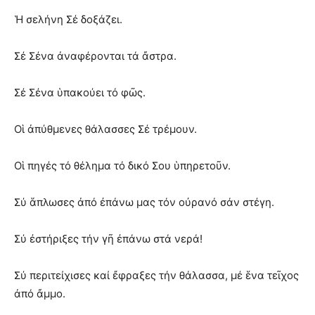
Ἡ σελήνη Σέ δοξάζει.
Σέ Σένα ἀναφέρονται τά ἄστρα.
Σέ Σένα ὑπακούει τό φῶς.
Οἱ ἀπύθμενες θάλασσες Σέ τρέμουν.
Οἱ πηγές τό θέλημα τό δικό Σου ὑπηρετοῦν.
Σύ ἅπλωσες ἀπό ἐπάνω μας τόν οὐρανό σάν στέγη.
Σύ ἐστήριξες τήν γῆ ἐπάνω στά νερά!
Σύ περιτείχισες καί ἔφραξες τήν θάλασσα, μέ ἕνα τεῖχος
ἀπό ἄμμο.