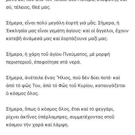
σύ, τέλειος, Θεέ μας.
Σήμερα, εἶναι πολύ μεγάλη ἑορτή γιά μᾶς. Σήμερα, ἡ
Ἐκκλησία μας εἶναι γεμάτη ἁγίους· καί οἱ ἄγγελοι, ἔχουν
κατεβῆ ἀνάμεσά μας καί ἑορτάζουνε μαζί μας.
Σήμερα, ἡ χάρη τοῦ ἁγίου Πνεύματος, μέ μορφή
περιστεριοῦ, ἐπεφοίτησε στά νερά.
Σήμερα, ἀνέτειλε ἕνας Ἥλιος, πού δέν δύει ποτέ· καί
ἀπό τό φῶς Του, ἀπό τό Φῶς τοῦ Κυρίου, καταυγάζεται
ὁ κόσμος ὅλος.
Σήμερα, ὅπως ὁ κόσμος ὅλος, ἔτσι καί τό φεγγάρι,
ρίχνει ἀκτῖνες ὑπέρλαμπρες, συμμετέχοντας στοῦ
κόσμου τήν χαρά καί λάμψη.