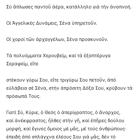
Σύ ἅπλωσες παντοῦ ἀέρα, κατάλληλο γιά τήν ἀναπνοή.
Οἱ Ἀγγελικές Δυνάμεις, Σένα ὑπηρετοῦν.
Οἱ χοροί τῶν ἀρχαγγέλων, Σένα προσκυνοῦν.
Τά πολυόμματα Χερουβείμ, καί τά ἑξαπτέρυγα
Σεραφείμ, εἴτε
στέκουν γύρω Σου, εἴτε τριγύρω Σου πετοῦν, ἀπό
εὐλάβεια σέ Σένα, στήν ἀπρόσιτη Δόξα Σου, κρύβουν τά
πρόσωπά Τους.
Γιατί Σύ, Κύριε, ὁ Θεός ὁ ἀπερίγραπτος, ὁ ἄναρχος,
καί ἀνέκφραστος, ἦλθες στήν γῆ, καί ἐπῆρες δούλου
μορφή, καί ἔγινες ὅμοιος μέ μᾶς, μέ τούς ἀνθρώπους·
ἐπειδή ἀπό σπλάγχνα ἐλέους Σου γιά μᾶς, δέν τό