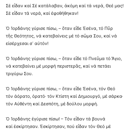
Σέ εἶδαν καί Σέ κατάλαβαν, ἀκόμη καί τά νερά, Θεέ μας!
Σέ εἶδαν τά νερά, καί ἐφοθήθηκαν!
Ὁ Ἰορδάνης γύρισε πίσω, – ὅταν εἶδε Ἐσένα, τό Πῦρ
τῆς Θεότητος, νά κατεβαίνεις μέ τό σῶμα Σου, καί νά
εἰσέρχεσαι σ᾿ αὐτόν!
Ὁ Ἰορδάνης γύρισε πίσω, – ὅταν εἶδε τό Πνεῦμα τό Ἅγιο,
νά κατεβαίνει μέ μορφή περιστερᾶς, καί νά πετάει
τριγύρω Σου.
Ὁ Ἰορδάνης γύρισε πίσω, – ὅταν εἶδε Ἐσένα, τόν Θεό
τόν ἀόρατο, ὁρατό· τόν Κτίστη καί Δημιουργό, μέ σάρκα·
τόν Αὐθέντη καί Δεσπότη, μέ δούλου μορφή.
Ὁ Ἰορδάνης ἐγύρισε πίσω! – Τόν εἶδαν τά βουνά
καί ἐσκίρτησαν. Ἐσκίρτησαν, πού εἶδαν τόν Θεό μέ