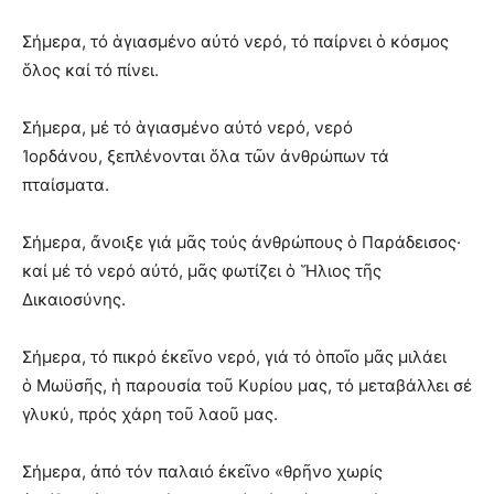
Σήμερα, τό ἁγιασμένο αὐτό νερό, τό παίρνει ὁ κόσμος
ὅλος καί τό πίνει.
Σήμερα, μέ τό ἁγιασμένο αὐτό νερό, νερό
Ἰορδάνου, ξεπλένονται ὅλα τῶν ἀνθρώπων τά
πταίσματα.
Σήμερα, ἄνοιξε γιά μᾶς τούς ἀνθρώπους ὁ Παράδεισος·
καί μέ τό νερό αὐτό, μᾶς φωτίζει ὁ Ἥλιος τῆς
Δικαιοσύνης.
Σήμερα, τό πικρό ἐκεῖνο νερό, γιά τό ὁποῖο μᾶς μιλάει
ὁ Μωϋσῆς, ἡ παρουσία τοῦ Κυρίου μας, τό μεταβάλλει σέ
γλυκύ, πρός χάρη τοῦ λαοῦ μας.
Σήμερα, ἀπό τόν παλαιό ἐκεῖνο «θρῆνο χωρίς