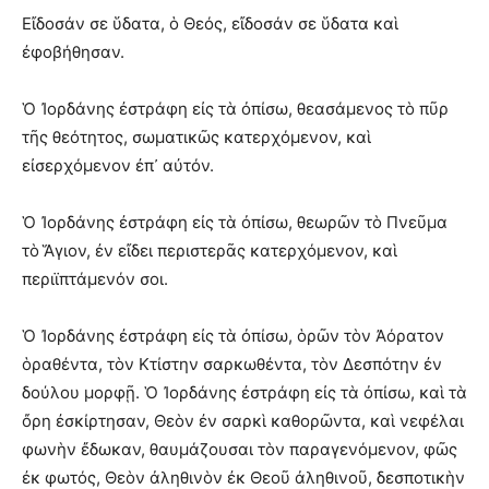
Εἴδοσάν σε ὕδατα, ὁ Θεός, εἴδοσάν σε ὕδατα καὶ
ἐφοβήθησαν.
Ὁ Ἰορδάνης ἐστράφη εἰς τὰ ὀπίσω, θεασάμενος τὸ πῦρ
τῆς θεότητος, σωματικῶς κατερχόμενον, καὶ
εἰσερχόμενον ἐπ᾽ αὐτόν.
Ὁ Ἰορδάνης ἐστράφη εἰς τὰ ὀπίσω, θεωρῶν τὸ Πνεῦμα
τὸ Ἅγιον, ἐν εἴδει περιστερᾶς κατερχόμενον, καὶ
περιϊπτάμενόν σοι.
Ὁ Ἰορδάνης ἐστράφη εἰς τὰ ὀπίσω, ὁρῶν τὸν Ἀόρατον
ὁραθέντα, τὸν Κτίστην σαρκωθέντα, τὸν Δεσπότην ἐν
δούλου μορφῇ. Ὁ Ἰορδάνης ἐστράφη εἰς τὰ ὀπίσω, καὶ τὰ
ὄρη ἐσκίρτησαν, Θεὸν ἐν σαρκὶ καθορῶντα, καὶ νεφέλαι
φωνὴν ἔδωκαν, θαυμάζουσαι τὸν παραγενόμενον, φῶς
ἐκ φωτός, Θεὸν ἀληθινὸν ἐκ Θεοῦ ἀληθινοῦ, δεσποτικὴν