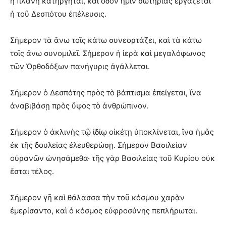
ἡ πλάνη κατήργηται, καὶ ὁδὸν ἡμῖν σωτηρίας ἐργάζεται
ἡ τοῦ Δεσπότου ἐπέλευσις.
Σήμερον τὰ ἄνω τοῖς κάτω συνεορτάζει, καὶ τὰ κάτω
τοῖς ἄνω συνομιλεῖ. Σήμερον ἡ ἱερὰ καὶ μεγαλόφωνος
τῶν Ὀρθοδόξων πανήγυρις ἀγάλλεται.
Σήμερον ὁ Δεσπότης πρὸς τὸ βάπτισμα ἐπείγεται, ἵνα
ἀναβιβάσῃ πρὸς ὕψος τὸ ἀνθρώπινον.
Σήμερον ὁ ἀκλινὴς τῷ ἰδίῳ οἰκέτῃ ὑποκλίνεται, ἵνα ἡμᾶς
ἐκ τῆς δουλείας ἐλευθερώσῃ. Σήμερον Βασιλείαν
οὐρανῶν ὠνησάμεθα· τῆς γὰρ Βασιλείας τοῦ Κυρίου οὐκ
ἔσται τέλος.
Σήμερον γῆ καὶ θάλασσα τὴν τοῦ κόσμου χαρὰν
ἐμερίσαντο, καὶ ὁ κόσμος εὐφροσύνης πεπλήρωται.