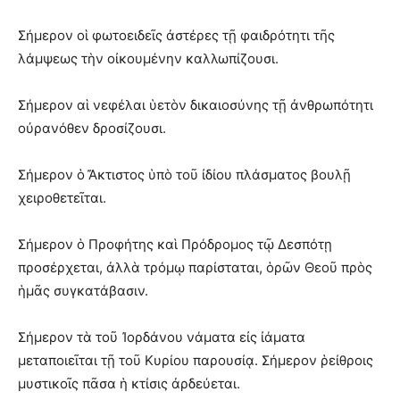
Σήμερον οἱ φωτοειδεῖς ἀστέρες τῇ φαιδρότητι τῆς
λάμψεως τὴν οἰκουμένην καλλωπίζουσι.
Σήμερον αἱ νεφέλαι ὑετὸν δικαιοσύνης τῇ ἀνθρωπότητι
οὐρανόθεν δροσίζουσι.
Σήμερον ὁ Ἄκτιστος ὑπὸ τοῦ ἰδίου πλάσματος βουλῇ
χειροθετεῖται.
Σήμερον ὁ Προφήτης καὶ Πρόδρομος τῷ Δεσπότῃ
προσέρχεται, ἀλλὰ τρόμῳ παρίσταται, ὁρῶν Θεοῦ πρὸς
ἡμᾶς συγκατάβασιν.
Σήμερον τὰ τοῦ Ἰορδάνου νάματα εἰς ἰάματα
μεταποιεῖται τῇ τοῦ Κυρίου παρουσίᾳ. Σήμερον ῥείθροις
μυστικοῖς πᾶσα ἡ κτίσις ἀρδεύεται.