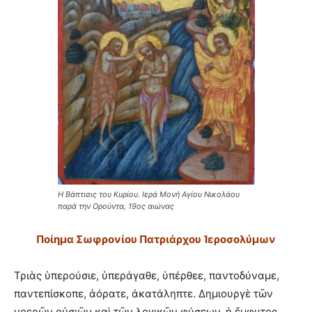
Η Βάπτισις του Κυρίου. Ιερά Μονή Αγίου Νικολάου
παρά την Ορούντα, 19ος αιώνας
Ποίημα Σωφρονίου Πατριάρχου Ἱεροσολύμων
Τριὰς ὑπερούσιε, ὑπεράγαθε, ὑπέρθεε, παντοδύναμε,
παντεπίσκοπε, ἀόρατε, ἀκατάληπτε. Δημιουργὲ τῶν
νοερῶν οὐσιῶν καὶ τῶν λογικῶν φύσεων, ἡ ἔμφυτος