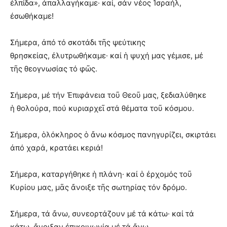
ἐλπίδα», ἀπαλλαγήκαμε· καί, σάν νέος Ἰσραήλ,
ἐσωθήκαμε!
Σήμερα, ἀπό τό σκοτάδι τῆς ψεύτικης
θρησκείας, ἐλυτρωθήκαμε· καί ἡ ψυχή μας γέμισε, μέ
τῆς θεογνωσίας τό φῶς.
Σήμερα, μέ τήν Ἐπιφάνεια τοῦ Θεοῦ μας, ξεδιαλύθηκε
ἡ θολούρα, πού κυριαρχεῖ στά θέματα τοῦ κόσμου.
Σήμερα, ὁλόκληρος ὁ ἄνω κόσμος πανηγυρίζει, σκιρτάει
ἀπό χαρά, κρατάει κεριά!
Σήμερα, καταργήθηκε ἡ πλάνη· καί ὁ ἐρχομός τοῦ
Κυρίου μας, μᾶς ἄνοιξε τῆς σωτηρίας τόν δρόμο.
Σήμερα, τά ἄνω, συνεορτάζουν μέ τά κάτω· καί τά
κάτω, ἄνοιξαν ἐπικοινωνία μέ τά ἄνω.