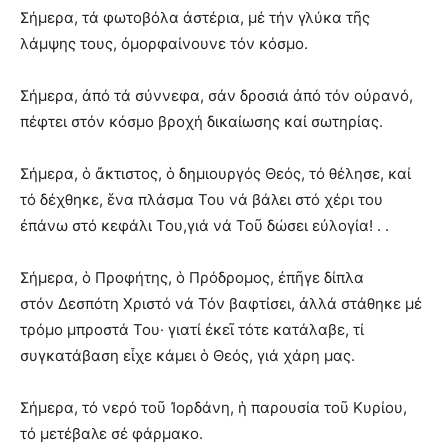
Σήμερα, τά φωτοβόλα ἀστέρια, μέ τήν γλύκα τῆς
λάμψης τους, ὀμορφαίνουνε τόν κόσμο.
Σήμερα, ἀπό τά σύννεφα, σάν δροσιά ἀπό τόν οὐρανό,
πέφτει στόν κόσμο βροχή δικαίωσης καί σωτηρίας.
Σήμερα, ὁ ἄκτιστος, ὁ δημιουργός Θεός, τό θέλησε, καί
τό δέχθηκε, ἕνα πλάσμα Του νά βάλει στό χέρι του
ἐπάνω στό κεφάλι Του,γιά νά Τοῦ δώσει εὐλογία! . .
Σήμερα, ὁ Προφήτης, ὁ Πρόδρομος, ἐπῆγε δίπλα
στόν Δεσπότη Χριστό νά Τόν βαφτίσει, ἀλλά στάθηκε μέ
τρόμο μπροστά Του· γιατί ἐκεῖ τότε κατάλαβε, τί
συγκατάβαση εἶχε κάμει ὁ Θεός, γιά χάρη μας.
Σήμερα, τό νερό τοῦ Ἰορδάνη, ἡ παρουσία τοῦ Κυρίου,
τό μετέβαλε σέ φάρμακο.