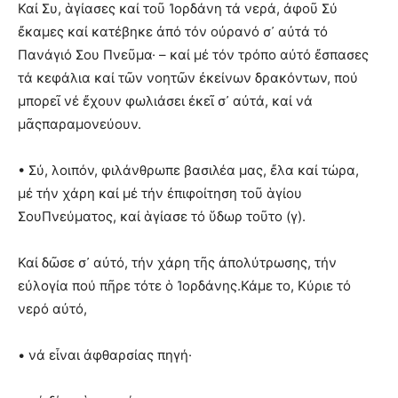
Καί Συ, ἁγίασες καί τοῦ Ἰορδάνη τά νερά, ἀφοῦ Σύ
ἔκαμες καί κατέβηκε ἀπό τόν οὐρανό σ᾿ αὐτά τό
Πανάγιό Σου Πνεῦμα· – καί μέ τόν τρόπο αὐτό ἔσπασες
τά κεφάλια καί τῶν νοητῶν ἐκείνων δρακόντων, πού
μπορεῖ νέ ἔχουν φωλιάσει ἐκεῖ σ᾿ αὐτά, καί νά
μᾶςπαραμονεύουν.
• Σύ, λοιπόν, φιλάνθρωπε βασιλέα μας, ἔλα καί τώρα,
μέ τήν χάρη καί μέ τήν ἐπιφοίτηση τοῦ ἁγίου
ΣουΠνεύματος, καί ἁγίασε τό ὕδωρ τοῦτο (γ).
Καί δῶσε σ᾿ αὐτό, τήν χάρη τῆς ἀπολύτρωσης, τήν
εὐλογία πού πῆρε τότε ὁ Ἰορδάνης.Κάμε το, Κύριε τό
νερό αὐτό,
• νά εἶναι ἀφθαρσίας πηγή·