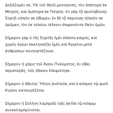
Δοξάζομέν σε, Υἱὲ τοῦ Θεοῦ μονογενές, τὸν ἀπάτορα ἐκ
Μητρός, καὶ ἀμήτορα ἐκ Πατρός· ἐν γὰρ τῇ προλαβούσῃ
Ἑορτῇ νήπιόν σε εἴδομεν, ἐν δὲ τῇ παρούσῃ τέλειόν σε
ὁρῶμεν, τὸν ἐκ τελείου τέλειον ἐπιφανέντα Θεὸν ἡμῶν.
Σήμερον γὰρ ὁ τῆς Ἑορτῆς ἡμῖν ἐπέστη καιρός, καὶ
χορὸς ἁγίων ἐκκλησιάζει ἡμῖν, καὶ Ἄγγελοι μετὰ
ἀνθρώπων συνεορτάζουσι.
Σήμερον ἡ χάρις τοῦ Ἁγίου Πνεύματος, ἐν εἴδει
περιστερᾶς, τοῖς ὕδασιν ἐπεφοίτησε.
Σήμερον ὁ ἄδυτος Ἥλιος ἀνέτειλε, καὶ ὁ κόσμος τῷ φωτὶ
Κυρίου καταυγάζεται.
Σήμερον ἡ Σελήνη λαμπραῖς ταῖς ἀκτῖσι τῷ κόσμῳ
συνεκλαμπρύνεται.