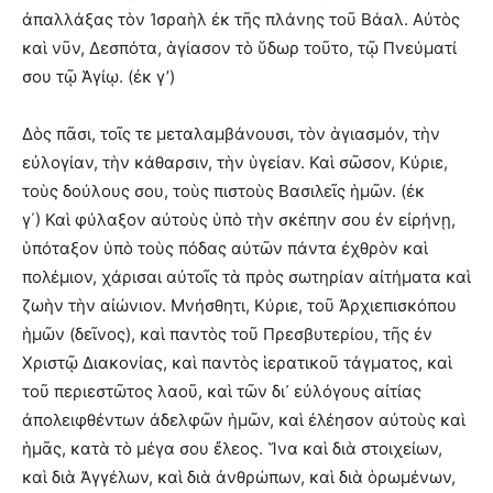
ἀπαλλάξας τὸν Ἰσραὴλ ἐκ τῆς πλάνης τοῦ Βάαλ. Αὐτὸς
καὶ νῦν, Δεσπότα, ἁγίασον τὸ ὕδωρ τοῦτο, τῷ Πνεύματί
σου τῷ Ἁγίῳ. (ἐκ γ’)
Δὸς πᾶσι, τοῖς τε μεταλαμβάνουσι, τὸν ἁγιασμόν, τὴν
εὐλογίαν, τὴν κάθαρσιν, τὴν ὑγείαν. Καὶ σῶσον, Κύριε,
τοὺς δούλους σου, τοὺς πιστοὺς Βασιλεῖς ἡμῶν. (ἐκ
γ΄) Καὶ φύλαξον αὐτοὺς ὑπὸ τὴν σκέπην σου ἐν εἰρήνῃ,
ὑπόταξον ὑπὸ τοὺς πόδας αὐτῶν πάντα ἐχθρὸν καὶ
πολέμιον, χάρισαι αὐτοῖς τὰ πρὸς σωτηρίαν αἰτήματα καὶ
ζωὴν τὴν αἰώνιον. Μνήσθητι, Κύριε, τοῦ Ἀρχιεπισκόπου
ἡμῶν (δεῖνος), καὶ παντὸς τοῦ Πρεσβυτερίου, τῆς ἐν
Χριστῷ Διακονίας, καὶ παντὸς ἱερατικοῦ τάγματος, καὶ
τοῦ περιεστῶτος λαοῦ, καὶ τῶν δι᾽ εὐλόγους αἰτίας
ἀπολειφθέντων ἀδελφῶν ἡμῶν, καὶ ἐλέησον αὐτοὺς καὶ
ἡμᾶς, κατὰ τὸ μέγα σου ἔλεος. Ἵνα καὶ διὰ στοιχείων,
καὶ διὰ Ἀγγέλων, καὶ διὰ ἀνθρώπων, καὶ διὰ ὁρωμένων,