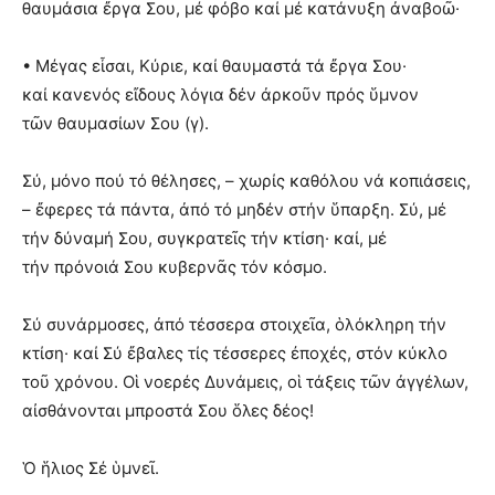
θαυμάσια ἔργα Σου, μέ φόβο καί μέ κατάνυξη ἀναβοῶ·
• Μέγας εἶσαι, Κύριε, καί θαυμαστά τά ἔργα Σου·
καί κανενός εἴδους λόγια δέν ἀρκοῦν πρός ὕμνον
τῶν θαυμασίων Σου (γ).
Σύ, μόνο πού τό θέλησες, – χωρίς καθόλου νά κοπιάσεις,
– ἔφερες τά πάντα, ἀπό τό μηδέν στήν ὕπαρξη. Σύ, μέ
τήν δύναμή Σου, συγκρατεῖς τήν κτίση· καί, μέ
τήν πρόνοιά Σου κυβερνᾶς τόν κόσμο.
Σύ συνάρμοσες, ἀπό τέσσερα στοιχεῖα, ὁλόκληρη τήν
κτίση· καί Σύ ἔβαλες τίς τέσσερες ἐποχές, στόν κύκλο
τοῦ χρόνου. Οἱ νοερές Δυνάμεις, οἱ τάξεις τῶν ἀγγέλων,
αἰσθάνονται μπροστά Σου ὅλες δέος!
Ὁ ἥλιος Σέ ὑμνεῖ.