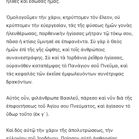
ἦλθες καὶ ἔσωσας ἡμᾶς.
Ὁμολογοῦμεν τὴν χάριν, κηρύττομεν τὸν ἔλεον, οὐ
κρύπτομεν τὴν εὐεργεσίαν, τάς τῆς φύσεως ἡμῶν γονὰς
ἠλευθέρωσας, παρθενικὴν ἡγίασας μήτραν τῷ τόκῳ σου,
πᾶσα ἡ κτίσις ὕμνησέ σε ἐπιφανέντα. Σὺ γὰρ ὁ Θεὸς
ἡμῶν ἐπὶ τῆς γῆς ὤφθης, καὶ τοῖς ἀνθρώποις
συνανεστράφης. Σὺ καὶ τὰ Ἰορδάνια ῥεῖθρα ἡγίασας,
οὐρανόθεν καταπέμψας τὸ Πανάγιον σοῦ Πνεῦμα, καὶ
τάς κεφαλὰς τῶν ἐκεῖσε ἐμφωλευόντων συνέτριψας
δρακόντων.
Αὐτὸς οὖν, φιλάνθρωπε Βασιλεῦ, πάρεσο καὶ νῦν διὰ τῆς
ἐπιφοιτήσεως τοῦ Ἁγίου σου Πνεύματος, καὶ ἁγίασον τὸ
ὕδωρ τοῦτο (ἐκ γ΄ ).
Καὶ δὸς αὐτῷ τὴν χάριν τῆς ἀπολυτρώσεως, τὴν
εὐλογίαν τοῦ Ἰορδάνου. Ποίησον αὐτὸ ἀφθαρσίας