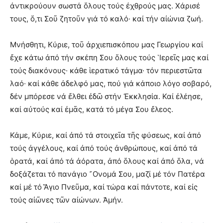
ἀντικρούουν σωστά ὅλους τούς ἐχθρούς μας. Χάρισέ
τους, ὅ,τι Σοῦ ζητοῦν γιά τό καλό· καί τήν αἰώνια ζωή.
Μνήσθητι, Κύριε, τοῦ ἀρχιεπισκόπου μας Γεωργίου καί
ἔχε κάτω ἀπό τήν σκέπη Σου ὅλους τούς ῾Ιερεῖς μας καί
τούς διακόνους· κάθε ἱερατικό τάγμα· τόν περιεστῶτα
λαό· καί κάθε ἀδελφό μας, πού γιά κάποιο λόγο σοβαρό,
δέν μπόρεσε νά ἔλθει ἐδῶ στήν Ἐκκλησία. Καί ἐλέησε,
καί αὐτούς καί ἐμᾶς, κατά τό μέγα Σου ἔλεος.
Κάμε, Κύριε, καί ἀπό τά στοιχεῖα τῆς φύσεως, καί ἀπό
τούς ἀγγέλους, καί ἀπό τούς ἀνθρώπους, καί ἀπό τά
ὁρατά, καί ἀπό τά ἀόρατα, ἀπό ὅλους καί ἀπό ὅλα, νά
δοξάζεται τό πανάγιο ῎Ονομά Σου, μαζί μέ τόν Πατέρα
καί μέ τό Ἅγιο Πνεῦμα, καί τώρα καί πάντοτε, καί εἰς
τούς αἰῶνες τῶν αἰώνων. Ἀμήν.