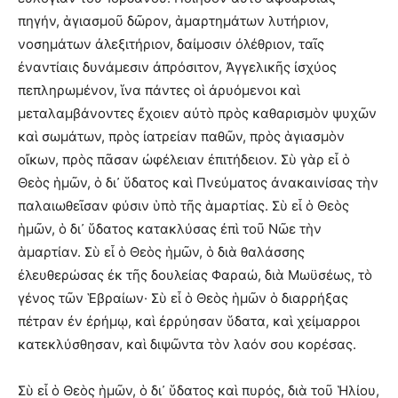
πηγήν, ἁγιασμοῦ δῶρον, ἁμαρτημάτων λυτήριον,
νοσημάτων ἀλεξιτήριον, δαίμοσιν ὀλέθριον, ταῖς
ἐναντίαις δυνάμεσιν ἀπρόσιτον, Ἀγγελικῆς ἰσχύος
πεπληρωμένον, ἵνα πάντες οἱ ἀρυόμενοι καὶ
μεταλαμβάνοντες ἔχοιεν αὐτὸ πρὸς καθαρισμὸν ψυχῶν
καὶ σωμάτων, πρὸς ἰατρείαν παθῶν, πρὸς ἁγιασμὸν
οἴκων, πρὸς πᾶσαν ὠφέλειαν ἐπιτήδειον. Σὺ γὰρ εἶ ὁ
Θεὸς ἡμῶν, ὁ δι᾽ ὕδατος καὶ Πνεύματος ἀνακαινίσας τὴν
παλαιωθεῖσαν φύσιν ὑπὸ τῆς ἁμαρτίας. Σὺ εἶ ὁ Θεὸς
ἡμῶν, ὁ δι᾽ ὕδατος κατακλύσας ἐπὶ τοῦ Νῶε τὴν
ἁμαρτίαν. Σὺ εἶ ὁ Θεὸς ἡμῶν, ὁ διὰ θαλάσσης
ἐλευθερώσας ἐκ τῆς δουλείας Φαραώ, διὰ Μωϋσέως, τὸ
γένος τῶν Ἑβραίων· Σὺ εἶ ὁ Θεὸς ἡμῶν ὁ διαρρήξας
πέτραν ἐν ἐρήμῳ, καὶ ἐρρύησαν ὕδατα, καὶ χείμαρροι
κατεκλύσθησαν, καὶ διψῶντα τὸν λαόν σου κορέσας.
Σὺ εἶ ὁ Θεὸς ἡμῶν, ὁ δι᾽ ὕδατος καὶ πυρός, διὰ τοῦ Ἡλίου,