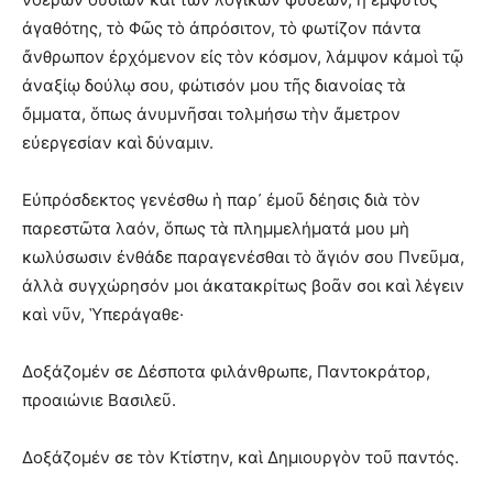
ἀγαθότης, τὸ Φῶς τὸ ἀπρόσιτον, τὸ φωτίζον πάντα
ἄνθρωπον ἐρχόμενον εἰς τὸν κόσμον, λάμψον κἀμοὶ τῷ
ἀναξίῳ δούλῳ σου, φώτισόν μου τῆς διανοίας τὰ
ὄμματα, ὅπως ἀνυμνῆσαι τολμήσω τὴν ἄμετρον
εὐεργεσίαν καὶ δύναμιν.
Εὐπρόσδεκτος γενέσθω ἡ παρ᾽ ἐμοῦ δέησις διὰ τὸν
παρεστῶτα λαόν, ὅπως τὰ πλημμελήματά μου μὴ
κωλύσωσιν ἐνθάδε παραγενέσθαι τὸ ἅγιόν σου Πνεῦμα,
ἀλλὰ συγχώρησόν μοι ἀκατακρίτως βοᾶν σοι καὶ λέγειν
καὶ νῦν, Ὑπεράγαθε·
Δοξάζομέν σε Δέσποτα φιλάνθρωπε, Παντοκράτορ,
προαιώνιε Βασιλεῦ.
Δοξάζομέν σε τὸν Κτίστην, καὶ Δημιουργὸν τοῦ παντός.