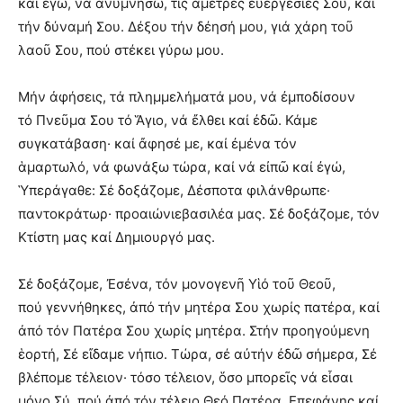
καί ἐγώ, νά ἀνυμνήσω, τίς ἄμετρες εὐεργεσίες Σου, καί
τήν δύναμή Σου. Δέξου τήν δέησή μου, γιά χάρη τοῦ
λαοῦ Σου, πού στέκει γύρω μου.
Μήν ἀφήσεις, τά πλημμελήματά μου, νά ἐμποδίσουν
τό Πνεῦμα Σου τό Ἅγιο, νά ἔλθει καί ἐδῶ. Κάμε
συγκατάβαση· καί ἄφησέ με, καί ἐμένα τόν
ἁμαρτωλό, νά φωνάξω τώρα, καί νά εἰπῶ καί ἐγώ,
Ὑπεράγαθε: Σέ δοξάζομε, Δέσποτα φιλάνθρωπε·
παντοκράτωρ· προαιώνιεβασιλέα μας. Σέ δοξάζομε, τόν
Κτίστη μας καί Δημιουργό μας.
Σέ δοξάζομε, Ἐσένα, τόν μονογενῆ Υἱό τοῦ Θεοῦ,
πού γεννήθηκες, ἀπό τήν μητέρα Σου χωρίς πατέρα, καί
ἀπό τόν Πατέρα Σου χωρίς μητέρα. Στήν προηγούμενη
ἑορτή, Σέ εἴδαμε νήπιο. Τώρα, σέ αὐτήν ἐδῶ σήμερα, Σέ
βλέπομε τέλειον· τόσο τέλειον, ὅσο μπορεῖς νά εἶσαι
μόνο Σύ, πού ἀπό τόν τέλειο Θεό Πατέρα, Επεφάνης καί