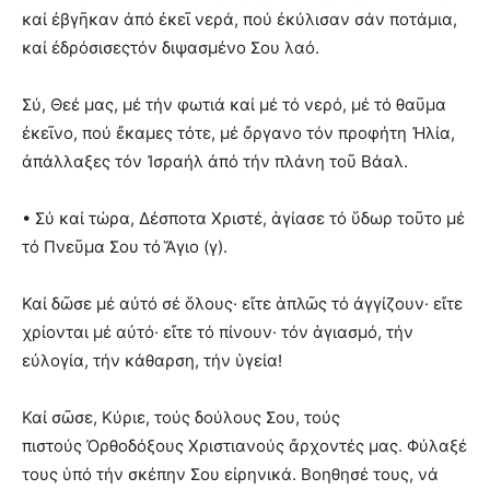
καί ἐβγῆκαν ἀπό ἐκεῖ νερά, πού ἐκύλισαν σάν ποτάμια,
καί ἐδρόσισεςτόν διψασμένο Σου λαό.
Σύ, Θεέ μας, μέ τήν φωτιά καί μέ τό νερό, μέ τό θαῦμα
ἐκεῖνο, πού ἔκαμες τότε, μέ ὄργανο τόν προφήτη Ἠλία,
ἀπάλλαξες τόν Ἰσραήλ ἀπό τήν πλάνη τοῦ Βάαλ.
• Σύ καί τώρα, Δέσποτα Χριστέ, ἁγίασε τό ὕδωρ τοῦτο μέ
τό Πνεῦμα Σου τό Ἅγιο (γ).
Καί δῶσε μέ αὐτό σέ ὅλους· εἴτε ἁπλῶς τό ἀγγίζουν· εἴτε
χρίονται μέ αὐτό· εἴτε τό πίνουν· τόν ἁγιασμό, τήν
εὐλογία, τήν κάθαρση, τήν ὑγεία!
Καί σῶσε, Κύριε, τούς δούλους Σου, τούς
πιστούς Ὀρθοδόξους Χριστιανούς ἄρχοντές μας. Φύλαξέ
τους ὑπό τήν σκέπην Σου εἰρηνικά. Βοηθησέ τους, νά