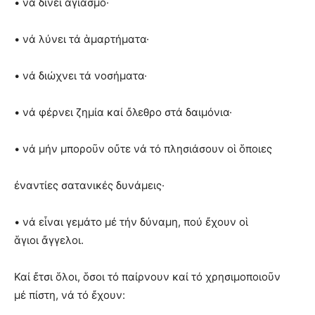
• νά δίνει ἁγιασμό·
• νά λύνει τά ἁμαρτήματα·
• νά διώχνει τά νοσήματα·
• νά φέρνει ζημία καί ὄλεθρο στά δαιμόνια·
• νά μήν μποροῦν οὔτε νά τό πλησιάσουν οἱ ὅποιες
ἐναντίες σατανικές δυνάμεις·
• νά εἶναι γεμάτο μέ τήν δύναμη, πού ἔχουν οἱ
ἅγιοι ἄγγελοι.
Καί ἔτσι ὅλοι, ὅσοι τό παίρνουν καί τό χρησιμοποιοῦν
μέ πίστη, νά τό ἔχουν: