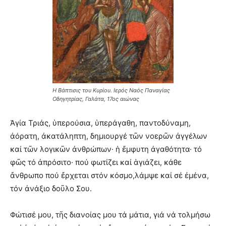
Η Βάπτισις του Κυρίου. Ιερός Ναός Παναγίας
Οδηγητρίας, Γαλάτα, 17ος αιώνας
Ἁγία Τριάς, ὑπερούσια, ὑπεράγαθη, παντοδύναμη,
ἀόρατη, ἀκατάληπτη, δημιουργέ τῶν νοερῶν ἀγγέλων
καί τῶν λογικῶν ἀνθρώπων· ἡ ἔμφυτη ἀγαθότητα· τό
φῶς τό ἀπρόσιτο· πού φωτίζει καί ἁγιάζει, κάθε
ἄνθρωπο πού ἔρχεται στόν κόσμο,λάμψε καί σέ ἐμένα,
τόν ἀνάξιο δοῦλο Σου.
Φώτισέ μου, τῆς διανοίας μου τά μάτια, γιά νά τολμήσω