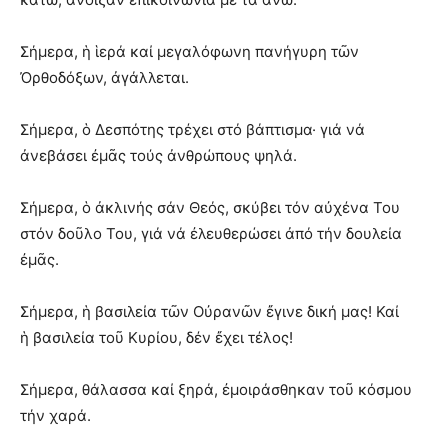
Σήμερα, ἡ ἱερά καί μεγαλόφωνη πανήγυρη τῶν
Ὀρθοδόξων, ἀγάλλεται.
Σήμερα, ὁ Δεσπότης τρέχει στό βάπτισμα· γιά νά
ἀνεβάσει ἐμᾶς τούς ἀνθρώπους ψηλά.
Σήμερα, ὁ ἀκλινής σάν Θεός, σκύβει τόν αὐχένα Του
στόν δοῦλο Του, γιά νά ἐλευθερώσει ἀπό τήν δουλεία
ἐμᾶς.
Σήμερα, ἡ βασιλεία τῶν Οὐρανῶν ἔγινε δική μας! Καί
ἡ βασιλεία τοῦ Κυρίου, δέν ἔχει τέλος!
Σήμερα, θάλασσα καί ξηρά, ἐμοιράσθηκαν τοῦ κόσμου
τήν χαρά.