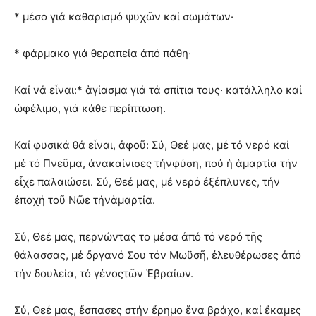
* μέσο γιά καθαρισμό ψυχῶν καί σωμάτων·
* φάρμακο γιά θεραπεία ἀπό πάθη·
Καί νά εἶναι:* ἁγίασμα γιά τά σπίτια τους· κατάλληλο καί
ὠφέλιμο, γιά κάθε περίπτωση.
Καί φυσικά θά εἶναι, ἀφοῦ: Σύ, Θεέ μας, μέ τό νερό καί
μέ τό Πνεῦμα, ἀνακαίνισες τήνφύση, πού ἡ ἁμαρτία τήν
εἶχε παλαιώσει. Σύ, Θεέ μας, μέ νερό ἐξέπλυνες, τήν
ἐποχή τοῦ Νῶε τήνἁμαρτία.
Σύ, Θεέ μας, περνώντας το μέσα ἀπό τό νερό τῆς
θάλασσας, μέ ὄργανό Σου τόν Μωϋσῆ, ἐλευθέρωσες ἀπό
τήν δουλεία, τό γένοςτῶν Ἑβραίων.
Σύ, Θεέ μας, ἔσπασες στήν ἔρημο ἕνα βράχο, καί ἔκαμες