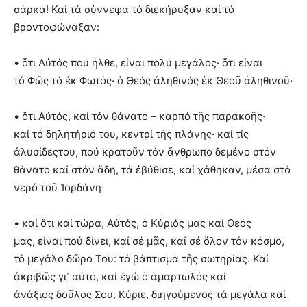
σάρκα! Καί τά σύννεφα τό διεκήρυξαν καί τό
βροντοφώναξαν:
• ὅτι Αὐτός πού ἦλθε, εἶναι πολύ μεγάλος· ὅτι εἶναι
τό Φῶς τό ἐκ Φωτός· ὁ Θεός ἀληθινός ἐκ Θεοῦ ἀληθινοῦ·
• ὅτι Αὐτός, καί τόν θάνατο – καρπό τῆς παρακοῆς·
καί τό δηλητήριό του, κεντρί τῆς πλάνης· καί τίς
ἀλυσίδεςτου, πού κρατοῦν τόν ἄνθρωπο δεμένο στόν
θάνατο καί στόν ἅδη, τά ἐβύθισε, καί χάθηκαν, μέσα στό
νερό τοῦ Ἰορδάνη·
• καί ὅτι καί τώρα, Αὐτός, ὁ Κύριός μας καί Θεός
μας, εἶναι πού δίνει, καί σέ μᾶς, καί σέ ὅλον τόν κόσμο,
τό μεγάλο δῶρο Του: τό βάπτισμα τῆς σωτηρίας. Καί
ἀκριβῶς γι᾿ αὐτό, καί ἐγώ ὁ ἁμαρτωλός καί
ἀνάξιος δοῦλος Σου, Κύριε, διηγούμενος τά μεγάλα καί