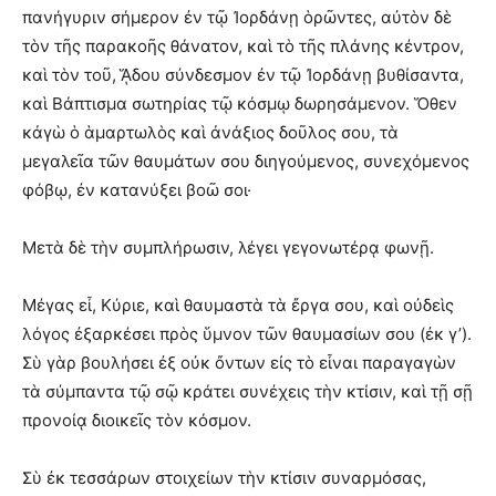
πανήγυριν σήμερον ἐν τῷ Ἰορδάνῃ ὁρῶντες, αὐτὸν δὲ
τὸν τῆς παρακοῆς θάνατον, καὶ τὸ τῆς πλάνης κέντρον,
καὶ τὸν τοῦ, ᾍδου σύνδεσμον ἐν τῷ Ἰορδάνῃ βυθίσαντα,
καὶ Βάπτισμα σωτηρίας τῷ κόσμῳ δωρησάμενον. Ὅθεν
κἀγὼ ὁ ἁμαρτωλὸς καὶ ἀνάξιος δοῦλος σου, τὰ
μεγαλεῖα τῶν θαυμάτων σου διηγούμενος, συνεχόμενος
φόβῳ, ἐν κατανύξει βοῶ σοι·
Μετὰ δὲ τὴν συμπλήρωσιν, λέγει γεγονωτέρᾳ φωνῇ.
Μέγας εἶ, Κύριε, καὶ θαυμαστὰ τὰ ἔργα σου, καὶ οὐδεὶς
λόγος ἐξαρκέσει πρὸς ὕμνον τῶν θαυμασίων σου (ἐκ γ’).
Σὺ γὰρ βουλήσει ἐξ οὐκ ὄντων εἰς τὸ εἶναι παραγαγὼν
τὰ σύμπαντα τῷ σῷ κράτει συνέχεις τὴν κτίσιν, καὶ τῇ σῇ
προνοίᾳ διοικεῖς τὸν κόσμον.
Σὺ ἐκ τεσσάρων στοιχείων τὴν κτίσιν συναρμόσας,