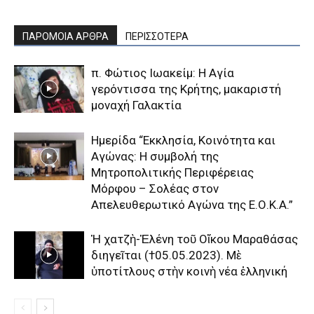
ΠΑΡΟΜΟΙΑ ΑΡΘΡΑ
ΠΕΡΙΣΣΟΤΕΡΑ
π. Φώτιος Ιωακείμ: Η Αγία
γερόντισσα της Κρήτης, μακαριστή
μοναχή Γαλακτία
Ημερίδα “Εκκλησία, Κοινότητα και
Αγώνας: Η συμβολή της
Μητροπολιτικής Περιφέρειας
Μόρφου – Σολέας στον
Απελευθερωτικό Αγώνα της Ε.Ο.Κ.Α.”
Ἡ χατζὴ-Ἑλένη τοῦ Οἴκου Μαραθάσας
διηγεῖται (†05.05.2023). Μὲ
ὑποτίτλους στὴν κοινὴ νέα ἑλληνική