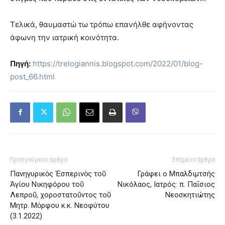
Τελικά, θαυμαστώ τω τρόπω επανήλθε αφήνοντας
άφωνη την ιατρική κοινότητα.
Πηγή:
https://trelogiannis.blogspot.com/2022/01/blog-
post_66.html
Προηγούμενο άρθρο
Επόμενο άρθρο
Πανηγυρικὸς Ἑσπερινὸς τοῦ
Γράφει ο Μπαλδιμτσής
Ἁγίου Νικηφόρου τοῦ
Νικόλαος, Ιατρός: π. Παΐσιος
Λεπροῦ, χοροστατοῦντος τοῦ
Νεοσκητιώτης
Μητρ. Μὀρφου κ.κ. Νεοφύτου
(3.1.2022)