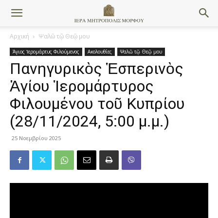
Αρχική
Ψαλῶ τῷ Θεῷ μου
Άγιος Ἱερομάρτυς Φιλούμενος
Ακολουθίες
Ψαλῶ τῷ Θεῷ μου
Πανηγυρικὸς Ἑσπερινὸς
Ἁγίου Ἱερομάρτυρος
Φιλουμένου τοῦ Κυπρίου
(28/11/2024, 5:00 μ.μ.)
25 Νοεμβρίου 2025