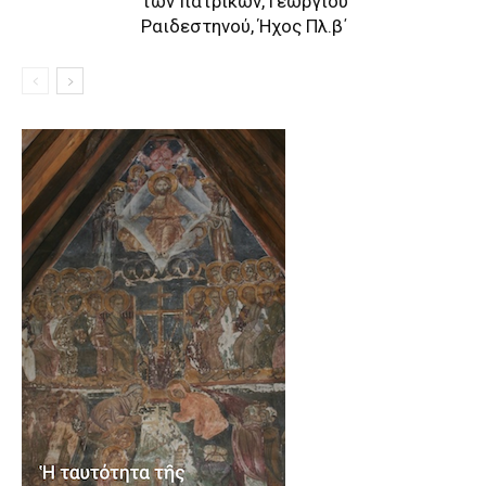
των πατρικών, Γεωργίου
Ραιδεστηνού, Ήχος Πλ.β΄