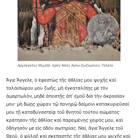
Αρχάγγελος Μιχαήλ. Ιερός Ναός Αγίου Σωζομένου, Γαλάτα
Ἅγιε Ἄγγελε, ὁ ἐφεστὼς τῆς ἀθλίας μου ψυχῆς καὶ
ταλαιπώρου μου ζωῆς, μὴ ἐγκαταλίπῃς με τὸν
ἁμαρτωλόν, μηδὲ ἀποστῇς ἀπ᾿ ἐμοῦ διὰ τὴν ἀκρασίαν
μου· μὴ δώῃς χώραν τῷ πονηρῷ δαίμονι κατακυριεῦσαί
μου τῇ καταδυναστείᾳ τοῦ θνητοῦ τούτου σώματος·
κράτησον τῆς ἀθλίας καὶ παρειμένης χειρός μου, καὶ
ὁδήγησόν με εἰς ὁδὸν σωτηρίας. Ναί, ἅγιε Ἄγγελε τοῦ
Θεοῦ, ὁ φύλαξ καὶ σκεπαστὴς τῆς ἀθλίας μου ψυχῆς καὶ