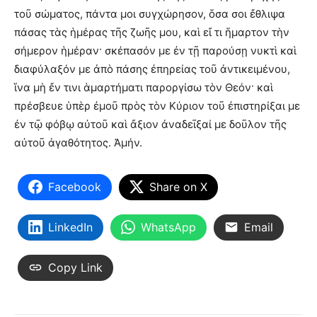
τοῦ σώματος, πάντα μοι συγχώρησον, ὅσα σοι ἔθλιψα
πάσας τὰς ἡμέρας τῆς ζωῆς μου, καὶ εἴ τι ἥμαρτον τὴν
σήμερον ἡμέραν· σκέπασόν με ἐν τῇ παρούσῃ νυκτὶ καὶ
διαφύλαξόν με ἀπὸ πάσης ἐπηρείας τοῦ ἀντικειμένου,
ἵνα μὴ ἔν τινι ἁμαρτήματι παροργίσω τὸν Θεόν· καὶ
πρέσβευε ὑπὲρ ἐμοῦ πρὸς τὸν Κύριον τοῦ ἐπιστηρίξαι με
ἐν τῷ φόβῳ αὐτοῦ καὶ ἄξιον ἀναδεῖξαί με δοῦλον τῆς
αὐτοῦ ἀγαθότητος. Ἀμήν.
Facebook
Share on X
LinkedIn
WhatsApp
Email
Copy Link