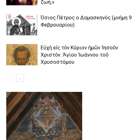
ζωή;»
Όσιος Πέτρος ο Δαμασκηνός (μνήμη 9
Φεβρουαρίου)
Εὐχὴ εἰς τὸν Κύριον ἡμῶν Ἰησοῦν
Χριστὸν. Ἁγίου Ἰωάννου τοῦ
Χρυσοστόμου