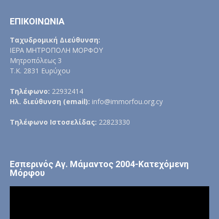
ΕΠΙΚΟΙΝΩΝΙΑ
Ταχυδρομική Διεύθυνση:
ΙΕΡΑ ΜΗΤΡΟΠΟΛΗ ΜΟΡΦΟΥ
Μητροπόλεως 3
Τ.Κ. 2831 Ευρύχου
Τηλέφωνο:
22932414
Ηλ. διεύθυνση (email):
info@immorfou.org.cy
Τηλέφωνο Ιστοσελίδας:
22823330
Εσπερινός Αγ. Μάμαντος 2004-Κατεχόμενη
Μόρφου