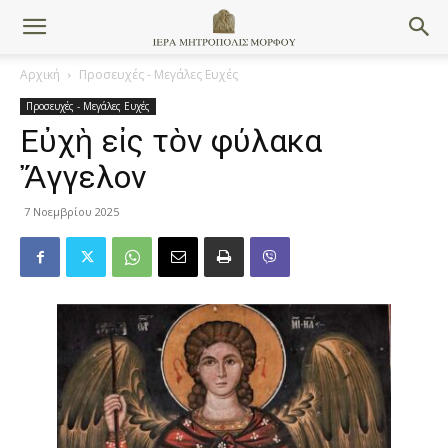
Αρχική
Προσευχές - Μεγάλες Ευχές
Προσευχές - Μεγάλες Ευχές
Εὐχὴ εἰς τὸν φύλακα
Ἄγγελον
7 Νοεμβρίου 2025